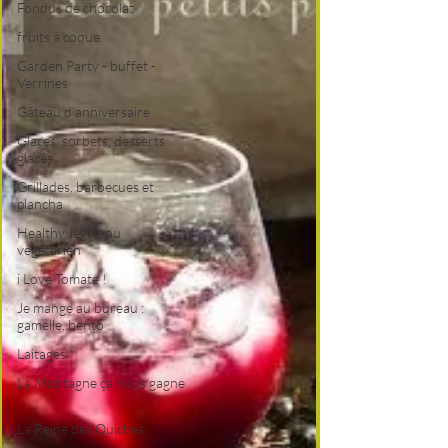
Fondus de chocolat
fruits à coque
Garden Party - buffet -
Verrines
Gâteau d'anniversaire
Glaces, sorbets, desserts
glacés
Grillades, barbecues et
plancha
Healthy, léger, ou
végétarien
i Love Tomate !
Je mange au bureau :
gamelle, bento
Laitages
La Montagne ça nous gagne
!
La Reine des Quiches