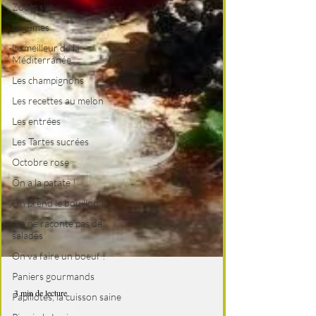
Zoom sur ...
Légumes
Le meilleur de la
Méditerranée
Les champignons
Les recettes au melon
Les entrées
Les Tartes sucrées
Octobre rose
On a la patate !
On prend le bouillon !
On ne raconte pas de
salades
On va faire un boeuf !
Paniers gourmands
Papillotes, la cuisson saine