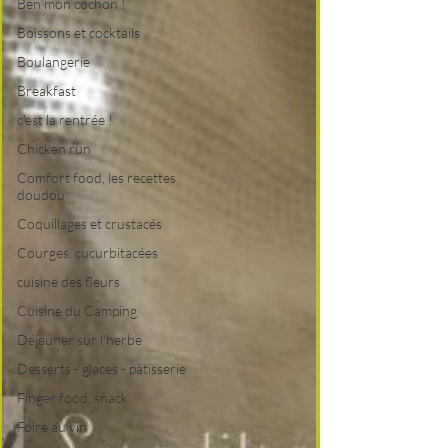
Ben mon cochon !
Boissons et cocktails
Boulangerie
Breakfast
c'est la rentrée !
Chicken run
Comfort food, les recettes
doudou
Coquillages et crustacés
Courges, cucurbitacées
cuisine des fleurs
Cuisine du Camping
Déjeuner sur l'herbe
Desserts - glaces - pâtisserie
Finger food, snack
Foire au vin