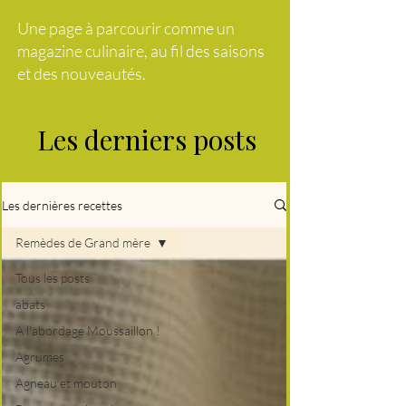
Une page à parcourir comme un
magazine culinaire, au fil des saisons
et des nouveautés.
Les derniers posts
Les dernières recettes
Remèdes de Grand mère
Tous les posts
abats
A l'abordage Moussaillon !
Agrumes
Agneau et mouton