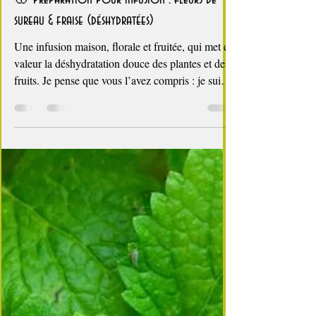
4 min de lecture
Boissons et cocktails
🌸 Préparation pour infusion : fleurs de
sureau & fraise (déshydratées)
Une infusion maison, florale et fruitée, qui met en
valeur la déshydratation douce des plantes et des
fruits. Je pense que vous l’avez compris : je suis
une inconditionnelle de la fleur de sureau.
Chaque printemps, ses ombelles parfumées
transforment les haies du Gers en véritables
nuages blancs. Je vous présente d’ailleurs ICI
mon article complet sur cet arbuste généreux et
ses propriétés. L’autre jour, au rayon thés, je