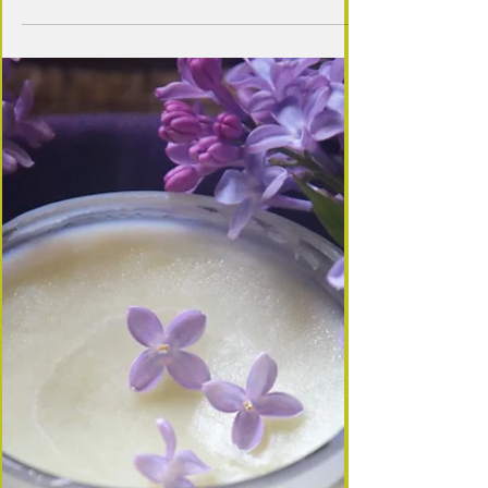
4 min de lecture
cuisine des fleurs
🌿 Mélisse citronnelle (Melissa officinalis)
Herbe du jardin • Parfum citronné • Cuisine &
bien‑être La sauvageonne s’est invitée un beau
matin dans le jardin, par je ne sais quel miracle —
ou peut‑être grâce à quelque oiseau malicieux —
et n’a depuis plus quitté ma cuisine. Elle s’est
installée là, entre deux touffes de menthe, discrète
mais lumineuse, offrant à chaque frôlement un
parfum de citron frais. Depuis, elle parfume mes
fraises, mes abricots, mes sirops d’été… et je ne
pourrais plus imaginer le jardin sans