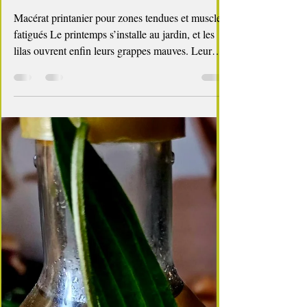
4 min de lecture
cuisine des fleurs
🌿 Baume au lilas maison
Macérat printanier pour zones tendues et muscles
fatigués Le printemps s’installe au jardin, et les
lilas ouvrent enfin leurs grappes mauves. Leur
parfum envahit la cuisine dès que j’en rapporte
quelques brassées — un geste simple qui illumine
la maison et allège les arbustes en même temps.
Comme pour le macérat de pâquerettes , je