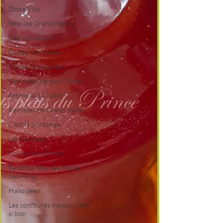
Dolce Vita
fête des Grand mères
Déshydratation
Conserves salées
Conserves sucrées
Des réserves pour l'hiver
Fêtons le 14 juillet !
Remèdes de Grand mère
C'est le printemps
Les basiques
Nouvel An Chinois
Recettes fête des Mères,
des Pères
Halloween
Les confitures maison, c'est
si bon