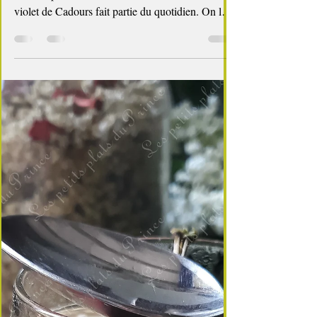
Remèdes de Grand mère
🧄🍯 Conserve d'ail confit au miel
Une méthode douce, naturelle et étonnamment
efficace pour conserver l’ail Dans le Gers, l’ail
violet de Cadours fait partie du quotidien. On le
trouve en vrac ou tressé dès le début de l’été, juste
après la récolte et le séchage. J’ai la chance
d’habiter tout près de Cadours, et de pouvoir
m’approvisionner directement chez ma voisine
productrice — autant dire que l’ail frais ne
manque jamais à la maison. Mais une fois la
saison passée, se pose toujours la même question
: comm