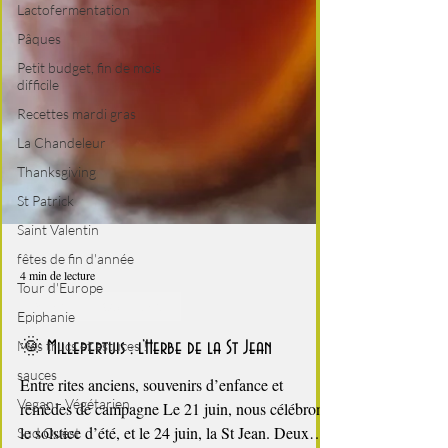
Lactofermentation
Pâques
Petit budget, fin de mois
difficile
Recettes mardi gras
La Chandeleur
Thanksgiving
St Patrick
Saint Valentin
fêtes de fin d'année
Tour d'Europe
Epiphanie
Mes trucs et astuces !
4 min de lecture
sauces
Remèdes de Grand mère
Vegan - Végétarien
Sud Ouest
🌞 Millepertuis : l’Herbe de la St Jean