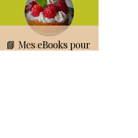
📘 Mes eBooks pour
Les desserts
cuisiner avec plaisir
Organisation, menus,
conserves, cuisine du
quotidien… Retrouvez mes
guides pratiques pour vous
accompagner toute l’année.
SOLDE
SOLDE