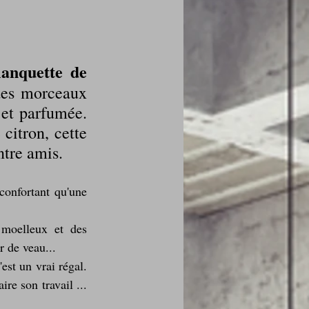
lanquette de 
des fleurs
des morceaux 
et parfumée. 
itron, cette 
Foire au vin
ntre amis.
confortant qu'une 
moelleux et des 
i Love Tomate !
r de veau...
st un vrai régal. 
ire son travail ... 