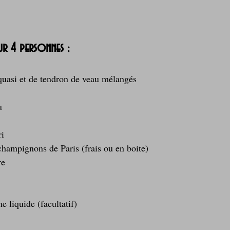
our 4 personnes :
uasi et de tendron de veau mélangés  
  
  
i  
ampignons de Paris (frais ou en boite)  
e  
e liquide (facultatif)  