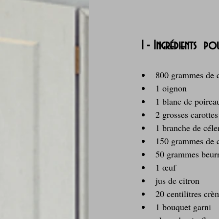
 1 - Ingrédients  p
800 grammes de q
1 oignon  
1 blanc de poireau
2 grosses carottes
1 branche de céler
150 grammes de ch
50 grammes beurr
1 œuf  
jus de citron  
20 centilitres crèm
1 bouquet garni  