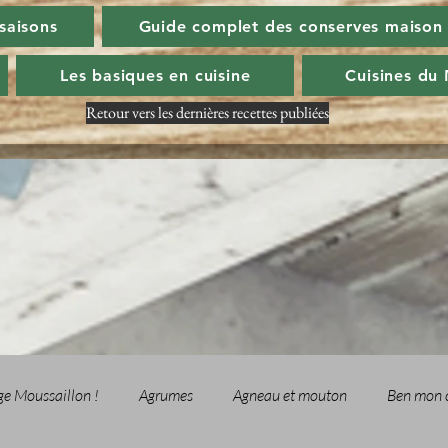
 saisons
Guide complet des conserves maison
Les basiques en cuisine
Cuisines du
Retour vers les dernières recettes publiées
ge Moussaillon !
Agrumes
Agneau et mouton
Ben mon 