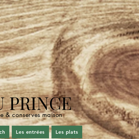
U PRINCE
nde & conserves maison
ch
Les entrées
Les plats