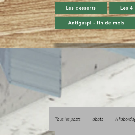
Les desserts
Les 4
Antigaspi - fin de mois
Tous les posts
abats
A l'aborda