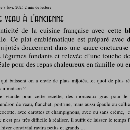
ce
8 févr. 2025
2 min de lecture
rie
Breakfast
c'est la rentrée !
Chicken run
 veau à l'ancienne
b
nticité de la cuisine française avec cette 
Coquillages et crustacés
Courges, cucurbitacées
cuisine 
elle. Ce plat emblématique est préparé avec 
mijotés doucement dans une sauce onctueuse 
égumes fondants et relevée d’une touche de c
sur l'herbe
Desserts - glaces - pâtisserie
Finger food, snack
éale pour des repas chaleureux en famille ou e
oque
Garden Party - buffet - Verrines
Gâteau d'anniversaire
qui baissent on a envie de plats mijotés...et quoi de plus ré
eau maison ?
e viande pour cette recette, des morceaux gras pour le 
Grillades, barbecues et plancha
Healthy, léger, ou végétarien
endron de veau, flanchet, poitrine, mais aussi épaule ou collie
ocotte, avec carottes et champignons, avec ou sans crème,  c'e
e
 n'est pas très difficile à réaliser, il suffit de laisser le temps fa
Laitages
La Montagne ça nous gagne !
hiver convivial ravira petits et grands ...