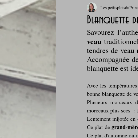
Les petitsplatsduPrin
Boissons et cocktails
Boulange
Blanquette de
Savourez l’authe
Comfort food, les recettes doudou
veau 
traditionn
tendres de veau 
Accompagnée de l
Cuisine du Camping
Déjeuner 
blanquette est id
Fondus de chocolat
fruits à c
Avec les températures 
bonne blanquette de v
Plusieurs morceaux d
Glaces, sorbets, desserts glacés
morceaux plus secs  : t
Lentement mijotée en c
grand-mèr
Ce plat de 
Je mange au bureau : gamelle, bento
Ce plat d'automne ou d'