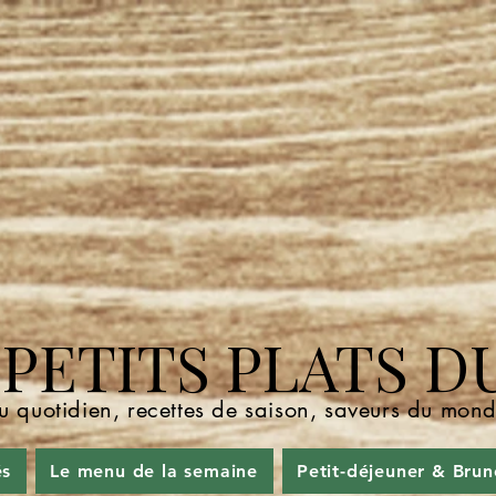
ETITS PLATS D
u quotidien, recettes de saison, saveurs du mo
és
Le menu de la semaine
Petit-déjeuner & Brun