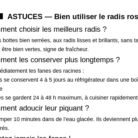
  ASTUCES — Bien utiliser le radis ro
ent choisir les meilleurs radis ?
s bottes bien serrées, aux radis lisses et brillants, sans t
 être 
bien vertes
, signe de fraîcheur.
ment les conserver plus longtemps ?
diatement les fanes des racines :
is se conservent 
4 à 5 jours
 au réfrigérateur dans une boî
e
es se gardent 
24 à 48 h
 maximum, à cuisiner rapidement
ment adoucir leur piquant ?
emper 
10 minutes dans de l’eau glacée
. Ils deviennent pl
rés.