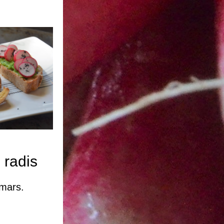
 radis
 mars.