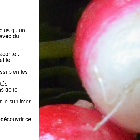
 plus qu’un 
avec du 
raconte :
t le 
si bien les 
étés
s de le 
 le sublimer 
découvrir ce 