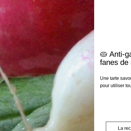
🥧 
Anti‑ga
fanes de 
Une tarte savo
pour utiliser to
La rec