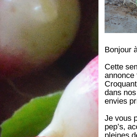
Bonjour à
Cette sem
annonce t
Croquant,
dans nos 
envies pr
Je vous 
pep’s, ac
pleines d