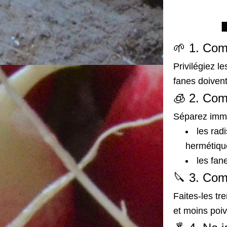

🌱 
1. Comm
Privilégiez le
fanes doivent
🧊 
2. Com
Séparez immé
les rad
hermétiqu
les fan
🔪 
3. Com
Faites-les tr
et moins poiv