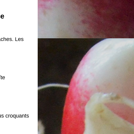
se
aches. Les 
te 
us croquants 