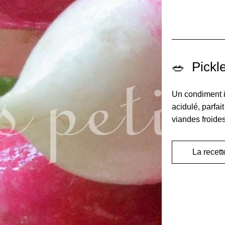
🥗 
 Pickl
Un condiment ir
acidulé, parfai
viandes froide
La recett