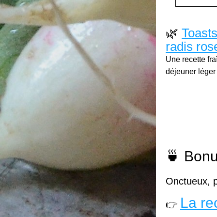
🌿 
Toasts
radis ros
Une recette fra
déjeuner léger 
🍵 Bonu
Onctueux, p
La re
👉 