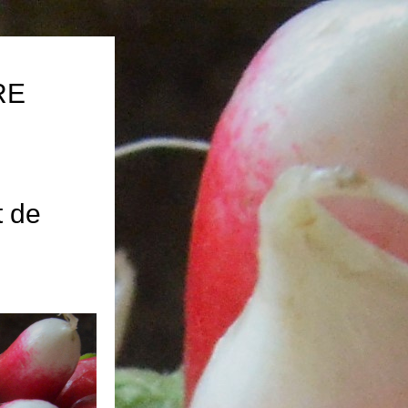
E 
 de 