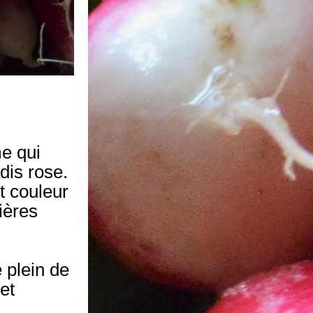
e qui 
adis rose
. 
t couleur 
ères 
plein de 
t 