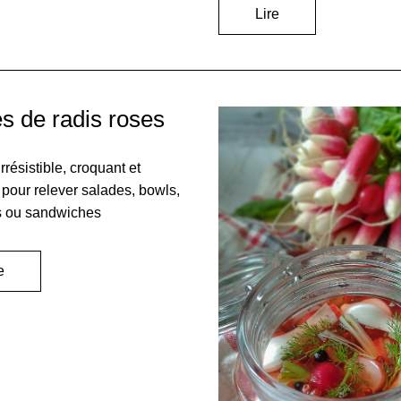
Lire
es de radis roses
résistible, croquant et 
t pour relever salades, bowls, 
s ou sandwiches
e