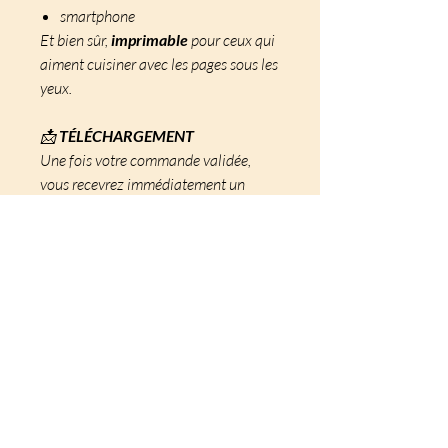
smartphone
Et bien sûr,
imprimable
pour ceux qui
aiment cuisiner avec les pages sous les
yeux.
📩
TÉLÉCHARGEMENT
Une fois votre commande validée,
vous recevrez immédiatement un
email contenant votre lien de
téléchargement. Veillez simplement à
indiquer une adresse email correcte.
Découvrez ce que mes
lecteurs pensent de