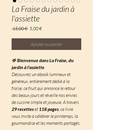
La Fraise du jardin à
l'assiette
Prix
Prix
 15,00 € 
5,00 €
original
promotionnel
Ajouter au panier
🍓
Bienvenue dans
La Fraise, du
jardin à l'assiette
Découvrez un ebook lumineux et
généreux, entièrement dédié à la
fraise, ce fruit qui annonce le retour
des beaux jours et réveille nos envies
de cuisine simple et joyeuse. À travers
29 recettes
et
118 pages
, ce livre
vous invite à célébrer le printemps, la
gourmandise et les moments partagés.