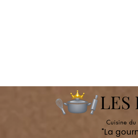
LES P
Cuisine du
"La gourm