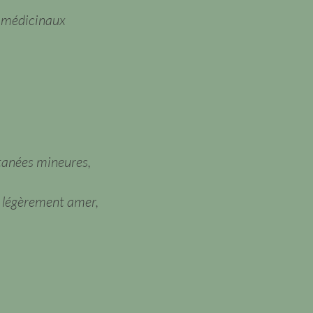
t médicinaux
utanées mineures,
 légèrement amer,