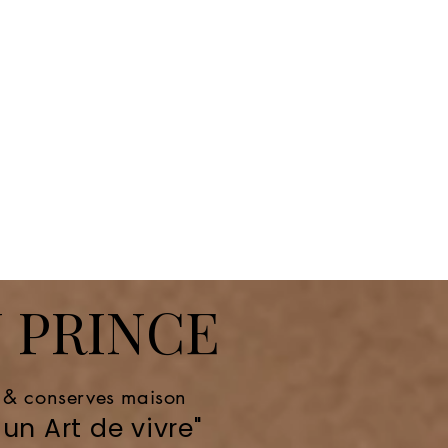
 PRINCE
e & conserves maison
un Art de vivre"