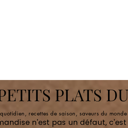
ETITS PLATS DU
 quotidien, recettes de saison, saveurs du mond
andise n'est pas un défaut, c'est 