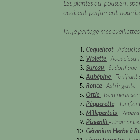
Les plantes qui poussent spo
apaisent, parfument, nourris
Ici, je partage mes cueillette
Coquelicot
- Adoucissa
Violette
- Adoucissan
Sureau
- Sudorifique 
Aubépine
- Tonifiant
Ronce
- Astringente -
Ortie
- Reminéralisan
Pâquerette
- Tonifia
Millepertuis
- Réparat
Pissenlit
- Drainant et
Géranium Herbe à R
Lierre Terrestre
- Expe