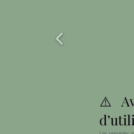
⚠️ Av
d’util
Les remèdes n