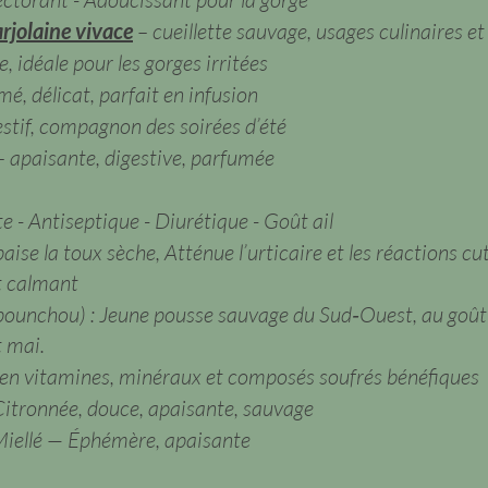
jolaine vivace
– cueillette sauvage, usages culinaires e
, idéale pour les gorges irritées
mé, délicat, parfait en infusion
stif, compagnon des soirées d’été
– apaisante, digestive, parfumée
 - Antiseptique - Diurétique - Goût ail
paise la toux sèche, Atténue l’urticaire et les réactions c
t calmant
pounchou) : Jeune pousse sauvage du Sud‑Ouest, au goût
t mai.
 en vitamines, minéraux et composés soufrés bénéfiques
Citronnée, douce, apaisante, sauvage
iellé — Éphémère, apaisante