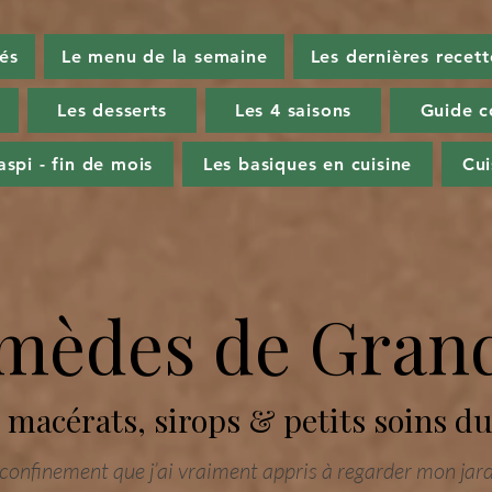
tés
Le menu de la semaine
Les dernières recett
Les desserts
Les 4 saisons
Guide c
aspi - fin de mois
Les basiques en cuisine
Cu
mèdes de Gran
 macérats, sirops & petits soins d
confinement que j’ai vraiment appris à regarder mon jard