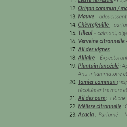
Origan commun / mar
Mauve
– adoucissante
Chèvrefeuille
– parfu
Tilleul
– calmant, dige
Verveine citronnelle
Ail des vignes
Alliaire
- Expectorante
Plantain lancéolé
: A
Anti-inflammatoire e
Tamier commun
(res
récoltée entre mars e
Ail des ours
: « Riche
Mélisse citronnelle
: 
Acacia
: Parfumé — M