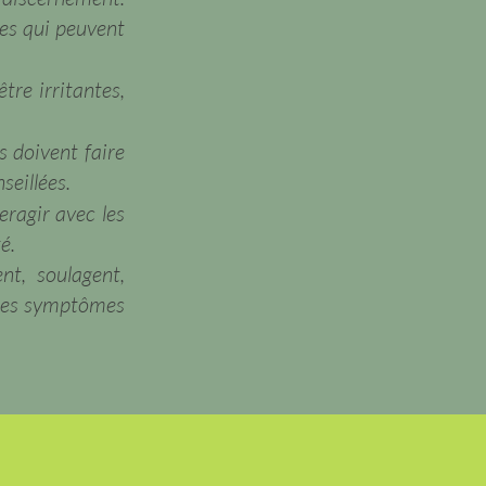
ves qui peuvent
tre irritantes,
s doivent faire
seillées.
eragir avec les
é.
t, soulagent,
e les symptômes