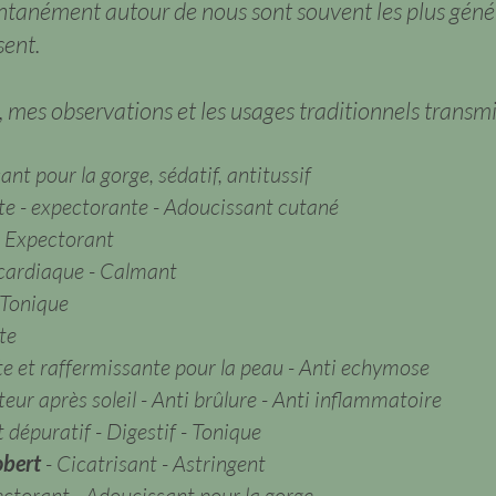
ntanément autour de nous sont souvent les plus génér
sent.
s, mes observations et les usages traditionnels transmi
nt pour la gorge, sédatif, antitussif
te - expectorante - Adoucissant cutané
- Expectorant
 cardiaque - Calmant
 Tonique
te
nte et raffermissante pour la peau - Anti echymose
eur après soleil - Anti brûlure - Anti inflammatoire
 dépuratif - Digestif - Tonique
obert
- Cicatrisant - Astringent
ctorant - Adoucissant pour la gorge