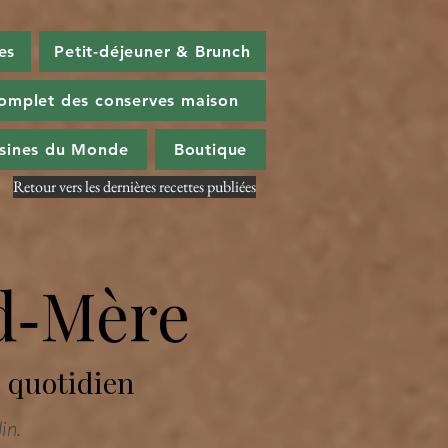
es
Petit-déjeuner & Brunch
omplet des conserves maison
isines du Monde
Boutique
Retour vers les dernières recettes publiées
d‑Mère
u quotidien
in.