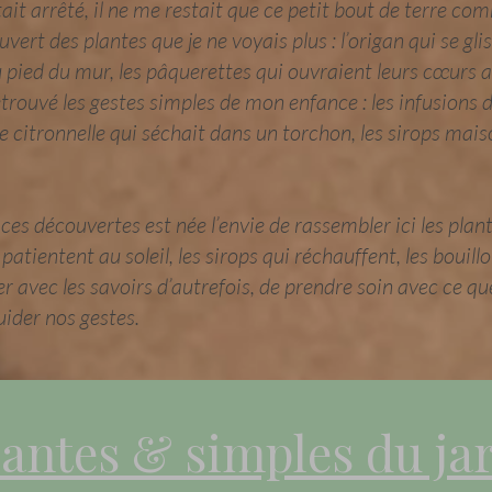
ait arrêté, il ne me restait que ce petit bout de terre com
uvert des plantes que je ne voyais plus : l’origan qui se gli
 pied du mur, les pâquerettes qui ouvraient leurs cœurs au
retrouvé les gestes simples de mon enfance : les infusions 
e citronnelle qui séchait dans un torchon, les sirops mais
ces découvertes est née l’envie de rassembler ici les plan
patientent au soleil, les sirops qui réchauffent, les bouill
avec les savoirs d’autrefois, de prendre soin avec ce que
guider nos gestes.
lantes & simples du ja