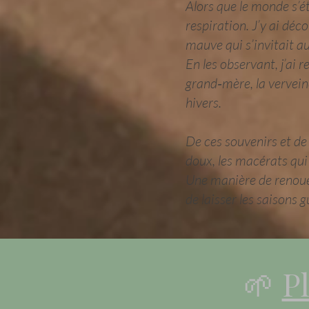
Alors que le monde s’ét
respiration. J’y ai déco
mauve qui s’invitait au
En les observant, j’ai 
grand‑mère, la vervein
hivers.
De ces souvenirs et de 
doux, les macérats qui 
Une manière de renouer 
de laisser les saisons 
🌱
P