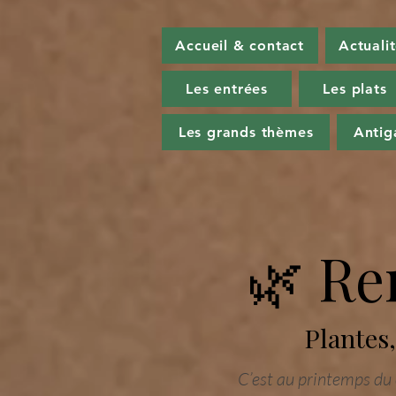
Accueil & contact
Actuali
Les entrées
Les plats
Les grands thèmes
Antig
🌿 Re
Plantes,
C’est au printemps du 