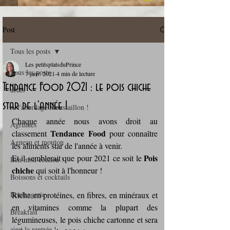
Post
Tous les posts
Les petitsplatsduPrince
Tous les posts
7 janv. 2021
4 min de lecture
Tendance Food 2021 : le pois chiche
abats
star de l'année !
A l'abordage Moussaillon !
Chaque année nous avons droit au 
Agrumes
Tendance Food
classement 
 pour connaître 
Agneau et mouton
les aliments star de l'année à venir.
Pois 
Et il semblerait que pour 2021 ce soit le 
Ben mon cochon !
chiche
 qui soit à l'honneur !
Boissons et cocktails
Boulangerie
Riche en protéines, en fibres, en minéraux et 
en vitamines comme la plupart des 
Breakfast
légumineuses, le pois chiche cartonne et sera 
c'est la rentrée !