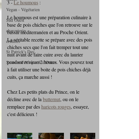
3 - 
Le houmous
 :
Vegan - Végétarien
Le houmous est une préparation culinaire à 
Sud Ouest
base de pois chiches que l'on retrouve sur le 
charcuterie
bassin méditerranéen et au Proche Orient.  
La véritable recette se prépare avec des pois 
crudités
chiches secs que l'on fait tremper tout une 
St Patrick's Day
nuit avant de faire cuire avec du laurier 
pendant environ 2 heures. Vous pouvez tout 
Saveurs d'Afrque & d'Orient
à fait utiliser une boite de pois chiches déjà 
cuits, ça marche aussi !
Chez Les petits plats du Prince, on le 
décline avec de la 
butternut
, ou on le 
remplace par des 
haricots rouges
, essayez, 
c'est délicieux !