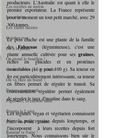
producteurs. L'Australie est quant à elle le 
Les recettes au melon
premier exportateur. La France représente 
pour le moment un tout petit marché, avec 29 
Les entrées
300 tonnes.
Les Tartes sucrées
Octobre rose
Le pois chiche est une plante de la famille 
Fabaceae 
des 
(légumineuse), c'est une 
On a la patate !
graines
plante annuelle cultivée pour ses 
, 
On prend le bouillon !
riches en glucides et en protéines 
assimilables (11 g pour 100 g). Sa teneur en 
On ne raconte pas de salades
fer est particulièrement intéressante, sa teneur 
On va faire un boeuf !
en fibres permet de réguler le transit. Sa 
Paniers gourmands
consommation régulière permet également 
de réguler le taux d'insuline dans le sang.
Papillotes, la cuisson saine
Pimpin le Lapin
Les régimes végan et végétarien connaissent 
bien la petite graine depuis longtemps, et 
Pom Pom Pom, Pommes
l'incorporent  à leurs recettes depuis fort 
Ramène ta fraise !
longtemps. Nous connaissons bien sûr le 