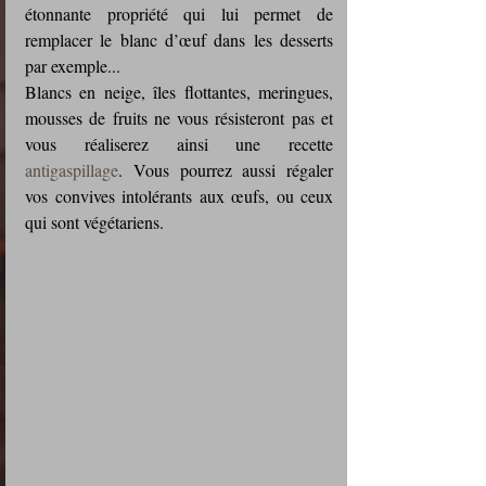
étonnante propriété qui lui permet de 
remplacer le blanc d’œuf dans les desserts 
par exemple...
Blancs en neige, îles flottantes, meringues, 
mousses de fruits ne vous résisteront pas et 
vous réaliserez ainsi une recette 
antigaspillage
. Vous pourrez aussi régaler 
vos convives intolérants aux œufs, ou ceux 
qui sont végétariens.