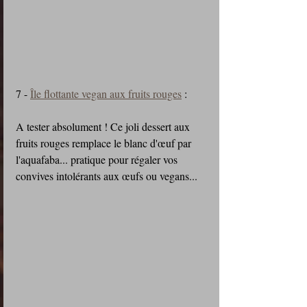
7 - 
Île flottante vegan aux fruits rouges
 :
A tester absolument ! Ce joli dessert aux 
fruits rouges remplace le blanc d'œuf par 
l'aquafaba... pratique pour régaler vos 
convives intolérants aux œufs ou vegans...