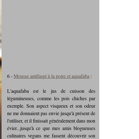
6 - 
Mousse antifaspi à la poire et aquafaba
 :
L'aquafaba est le jus de cuisson des 
légumineuses, comme les pois chiches par 
exemple. Son aspect visqueux et son odeur 
ne me donnaient pas envie jusqu'à présent de 
l'utiliser, et il finissait généralement dans mon 
évier...jusqu'à ce que mes amis blogueuses 
culinaires vegans me fassent découvrir son 