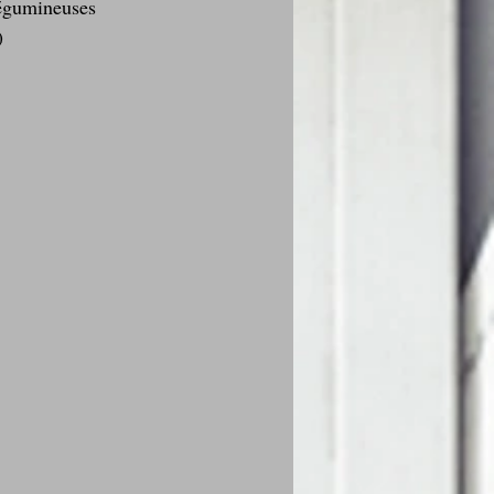
légumineuses 
)