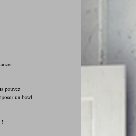
sauce 
us pouvez 
mposer un bowl 
 !