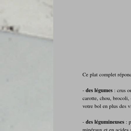
Ce plat complet répond
des légumes
- 
 : crus o
carotte, chou, brocoli,
votre bol en plus des 
des légumineuses
- 
 : 
minéraux et en acides