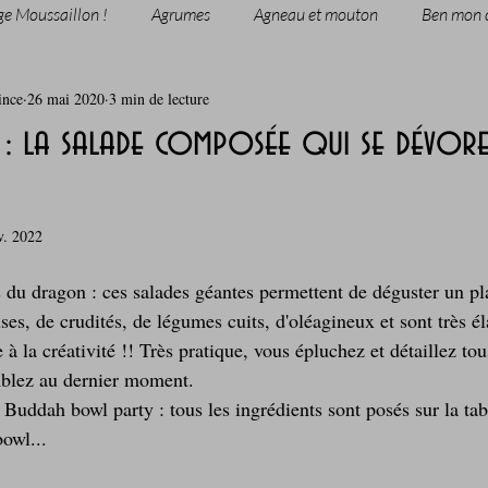
ge Moussaillon !
Agrumes
Agneau et mouton
Ben mon 
ince
26 mai 2020
3 min de lecture
rie
Breakfast
c'est la rentrée !
Chicken run
: la salade composée qui se dévore
Coquillages et crustacés
Courges, cucurbitacées
cuisine 
v. 2022
sur l'herbe
Desserts - glaces - pâtisserie
Finger food, snack
s du dragon : ces salades géantes permettent de déguster un pl
s, de crudités, de légumes cuits, d'oléagineux et sont très é
 à la créativité !! Très pratique, vous épluchez et détaillez to
oque
Garden Party - buffet - Verrines
Gâteau d'anniversaire
mblez au dernier moment. 
Buddah bowl party : tous les ingrédients sont posés sur la tab
owl...
Grillades, barbecues et plancha
Healthy, léger, ou végétarien