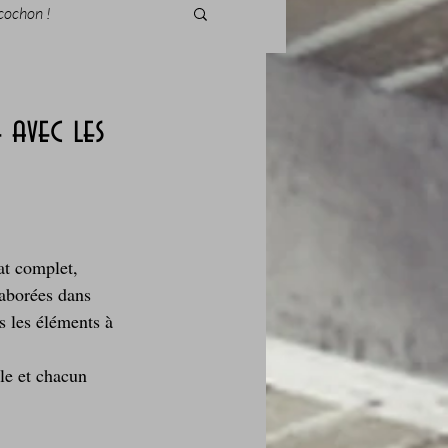
cochon !
 avec les
des fleurs
Foire au vin
at complet, 
laborées dans 
us les éléments à 
le et chacun 
i Love Tomate !