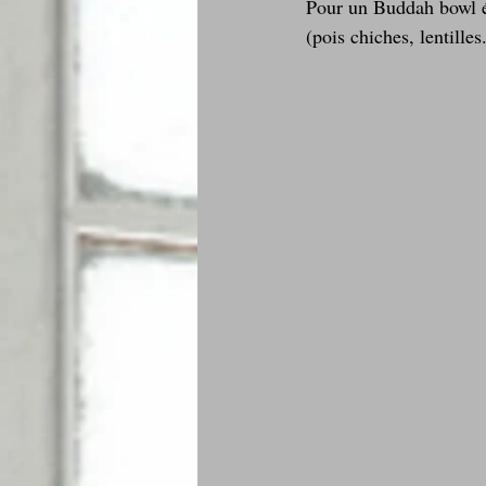
Pour un Buddah bowl éq
(pois chiches, lentilles