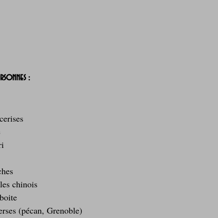
ersonnes :
cerises  
  
i  
 
ches  
les chinois  
boite  
erses (pécan, Grenoble)  