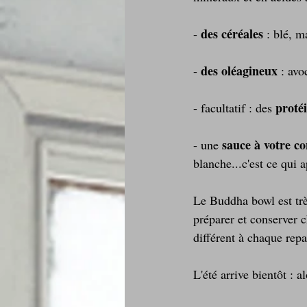
des céréales
- 
 : blé, ma
des oléagineux
- 
 : avo
proté
- facultatif : des 
sauce à votre c
- une 
blanche...c'est ce qui a
Le Buddha bowl est tr
préparer et conserver
différent à chaque repa
L'été arrive bientôt : 