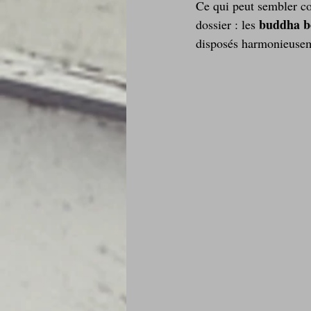
Ce qui peut sembler co
buddha b
dossier : les 
Je mange au bureau : gamelle, bento
disposés harmonieuseme