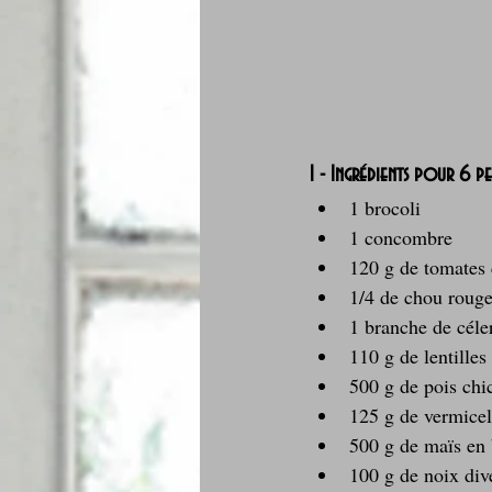
1 - Ingrédients pour 6 p
1 brocoli  
1 concombre  
120 g de tomates 
1/4 de chou rouge
1 branche de céler
110 g de lentilles 
500 g de pois chi
125 g de vermicel
500 g de maïs en 
100 g de noix div