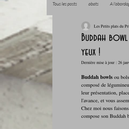
Tous les posts
abats
A l'aborda
Les Petits plats du Pr
Boissons et cocktails
Boulange
Buddah bowl 
yeux !
Comfort food, les recettes doudou
Dernière mise à jour :
26 jan
Cuisine du Camping
Déjeuner 
Buddah bowls
 ou bol
composé de légumineuse
leur présentation, place
Fondus de chocolat
fruits à c
l'avance, et vous asse
Chez moi nous faisons 
compose son Buddah b
Glaces, sorbets, desserts glacés