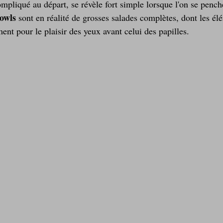
mpliqué au départ, se révèle fort simple lorsque l'on se pench
owls
 sont en réalité de grosses salades complètes, dont les él
Laitages
La Montagne ça nous gagne !
nt pour le plaisir des yeux avant celui des papilles.