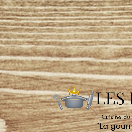
LES P
Cuisine du
"La gourm