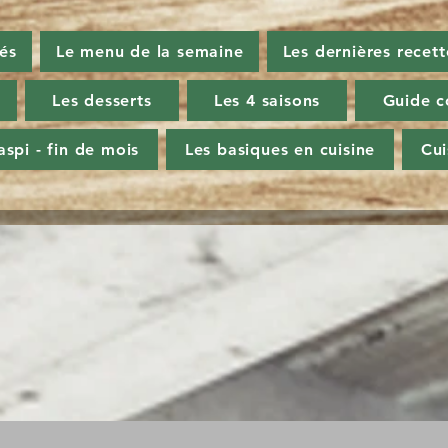
tés
Le menu de la semaine
Les dernières recett
Les desserts
Les 4 saisons
Guide c
aspi - fin de mois
Les basiques en cuisine
Cu