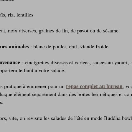
ïs, riz, lentilles
cat, noix diverses, graines de lin, de pavot ou de sésame
ines animales
 : blanc de poulet, œuf, viande froide
onvenance
 : vinaigrettes diverses et variées, sauces au yaourt, 
pportera le liant à votre salade.
repas complet au bureau
ès pratique à emmener pour un 
, vo
 chaque élément séparément dans des boites hermétiques et co
s.
alors, vite, on revisite les salades de l'été en mode Buddha bowl