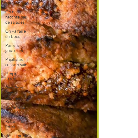
bouillon !
On ne
raconte pas
de salades
On va faire
un boeuf !
Paniers
gourmands
Papillotes, la
cuisson saine
Pimpin le
Lapin
Pom Pom
Pom,
Pommes
Ramène ta
fraise !
Retour de
l'école
Riz, semoule