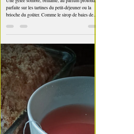
4 min de lecture
Les confitures maison, c'est si bon
🍇 Gelée de baies de sureau noir
Une gelée sombre, brillante, au parfum profond,
parfaite sur les tartines du petit‑déjeuner ou la
brioche du goûter. Comme le sirop de baies de
sureau noir, elle est traditionnellement utilisée
contre les rhumes et les petits maux de l’hiver :
antitussive, antivirale, légèrement
anti‑inflammatoire et expectorante. Et c’est aussi