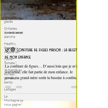
d'anniversaire
Glaces,
sorbets,
desserts
glacés
Grillades,
barbecues et
plancha
Healthy,
4 min de lecture
léger, ou
Breakfast
végétarien
i Love
🌿🟣 Confiture de figues maison : la recette
Tomate !
de mon enfance
Je mange au
bureau :
La confiture de figues… D’aussi loin que je m’en
gamelle,
bento
souvienne, elle fait partie de mon enfance. Je
revois ma grand-mère sortir la bassine à confiture,
Laitages
le sucre, le jus de citron, et ramener de gros
La
Montagne ça
paniers remplis de figues fraîchement cueillies
nous gagne !
dans les figuiers du jardin. Mon plaisir était de la