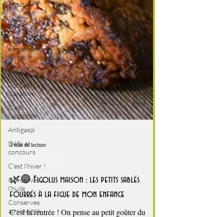
et pâtes
Sans prise de
tête
tout
simplement
un oeuf
Veau
Antilles -
Caraïbes
C'est
l'automne
Antigaspi
Défis et
concours
C'est l'hiver !
Conserves à
l'huile
3 min de lecture
Conserves
c'est la rentrée !
au vinaigre