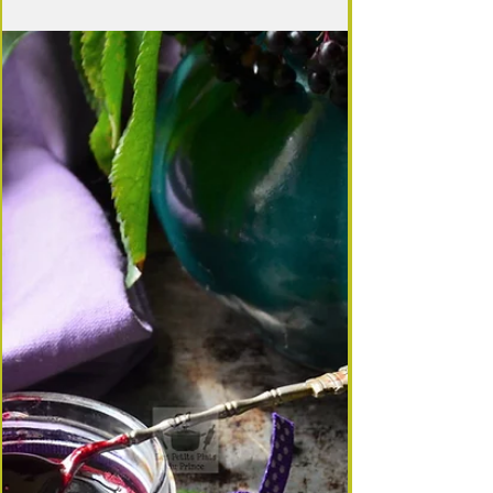
4 min de lecture
Les confitures maison, c'est si bon
🍇 Gelée de mûres sauvages
La mûre ou mûron, fruit du roncier et qui fait
donc partie de la famille des rosacées, et la mûre
fruit du mûrier qui lui est sans épine, et