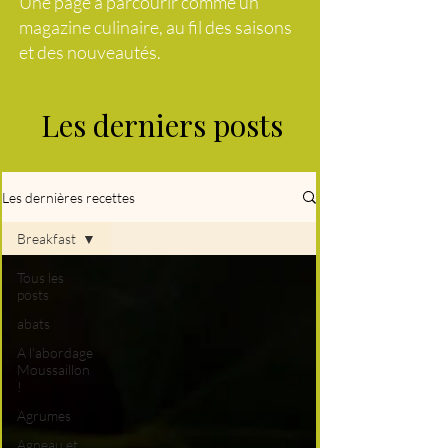
Une page à parcourir comme un
magazine culinaire, au fil des saisons
et des nouveautés.
Les derniers posts
Les dernières recettes
Breakfast
Tous les
posts
abats
A l'abordage
Moussaillon
!
Agrumes
Agneau et