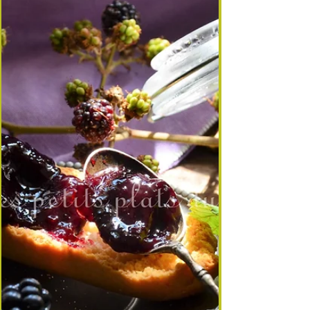
sirops… mais aussi pour aromatiser vos yaourts
maison. Les mûres sauvages, plus petites et riches
en pectine, donnent un jus intense et coloré ;
celles du mûrier, plus grosses et plus douces,
apportent une note fruitée idéale pour les desserts.
Aujourd’hui, je vous propose de réaliser de
délicieux yaourts maison à la mûre, une recette
simple, gourmande, et parfaite pour profiter