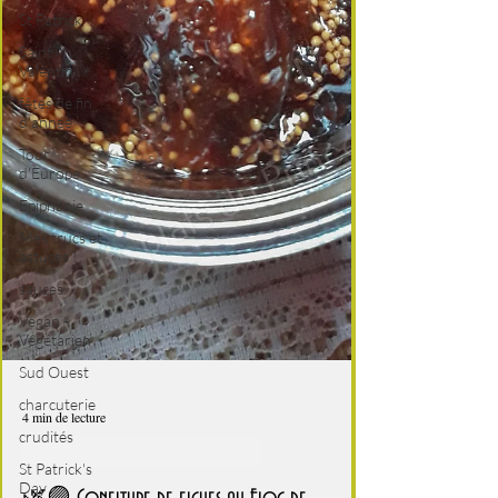
St Patrick
Saint
Valentin
fêtes de fin
d'année
Tour
d'Europe
Epiphanie
Mes trucs et
astuces !
sauces
Vegan -
Végétarien
Sud Ouest
charcuterie
crudités
St Patrick's
Day