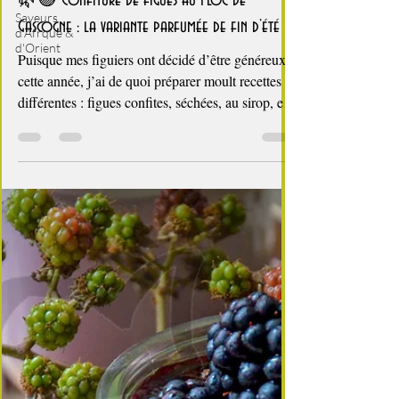
Saveurs
d'Afrque &
d'Orient
4 min de lecture
Les confitures maison, c'est si bon
🌿🟣 Confiture de figues au Floc de
Gascogne : la variante parfumée de fin d’été
Puisque mes figuiers ont décidé d’être généreux
cette année, j’ai de quoi préparer moult recettes
différentes : figues confites, séchées, au sirop, en
chutney… et bien entendu en confitures. La
confiture traditionnelle, telle que me la préparait
ma Grand-mère, mais aussi toutes les variations
que j’ai mises au point au fil des années : figue–
vanille, figue–poire, figue–pêche, figue et fruits
secs… et bien d’autres que vous trouverez sur le
blog. Cette année, après avoir réali