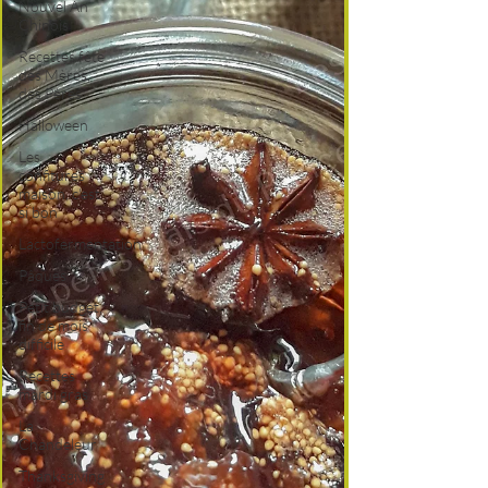
Nouvel An
Chinois
Recettes fête
des Mères,
des Pères
Halloween
Les
confitures
maison, c'est
si bon
Lactofermentation
Pâques
Petit budget,
fin de mois
difficile
Recettes
mardi gras
La
Chandeleur
Thanksgiving