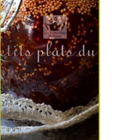
fleurs
Cuisine du
Camping
Déjeuner
sur l'herbe
Desserts -
glaces -
pâtisserie
Finger food,
snack
Foire au vin
Fondus de
chocolat
fruits à
coque
Garden
Party -
buffet -
Verrines
Gâteau