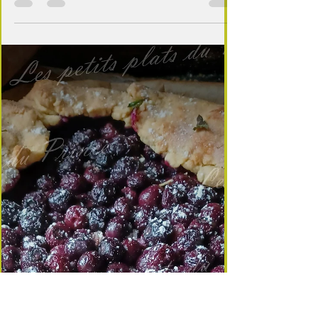
3 min de lecture
Retour de l'école
🍇 Cake aux myrtilles & streusel croquant
Le goûter moelleux qui sent bon la montagne Il y
a des gâteaux qui font partie des rituels familiaux :
le cake aux myrtilles en est un. Moelleux,
généreux, ponctué de petites baies bleutées qui
éclatent à la cuisson, il se glisse aussi bien sur la
table du petit déjeuner que dans le cartable des
écoliers. Pour lui apporter une touche encore plus
gourmande, je le coiffe d’un streusel croquant, ce
crumble doré qui contraste avec la douceur de la