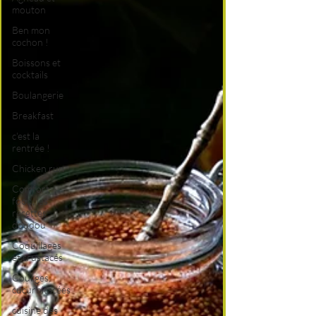
mouton
Ben mon
cochon !
Boissons et
cocktails
Boulangerie
Breakfast
c'est la
rentrée !
Chicken run
Comfort
food, les
recettes
doudou
Coquillages
et crustacés
Courges,
cucurbitacées
cuisine des