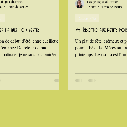
etitsplatsduPrince
Les petitsplatsduPrince
in
3 min de lecture
15 mai
4 min de lecture
 !
Dolce Vita
ritif aux noix vertes
🍚 Risotto aux petits pois
on de début d’été, entre cueillette et
Un plat de fête, crémeux et p
d’enfance De retour de ma
pour la Fête des Mères ou un
matinale, je ne suis pas rentrée
printemps. Le risotto est l’un
 Mère Nature, une fois encore, s’est
emblématiques du nord de l’It
néreuse : quelques noix vertes,
cuit lentement dans un bouil
res et laiteuses, m’attendaient sur
jusqu’à obtenir une texture c
e basse. Juste assez pour préparer ce
enveloppante. J’aime cette b
if que ma Grand‑mère réalisait chaque
permet toutes les variations 
ois même avec les feuilles du noyer
asperges, courge, noix de S
 fruits se faisaient désirer. Je me
Dans cette version printanière
nt, observant
pois frais et langoustines jus