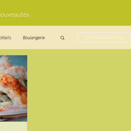
 nouveautés.
cktails
Boulangerie
Connexion/Inscription
cucurbitacées
ire au vin
glacés
Laitages