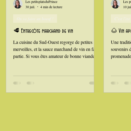
Les petitsplatsduPrince
Les p
30 juil.
4 min de lecture
10 ju
On va faire un boeuf !
C'est l'été
La Montagne ça nous gagne !
🥩 Entrecôte marchand de vin
🌰 Vin apé
La cuisine du Sud‑Ouest regorge de petites
Une traditi
merveilles, et la sauce marchand de vin en fait
souvenirs 
partie. Si vous êtes amateur de bonne viande,
promenade 
vous connaissez sûrement cette préparation
bredouille.
traditionnelle, née dans la région bordelaise.
montrée gé
Réalisée à partir d’une réduction de vin rouge,
encore tend
d’échalotes et de beurre, elle accompagne à
une branch
merveille une belle entrecôte grillée. Une
vin apérit
recette simple, généreuse, profondément ancrée
année, parf
dans notre terroir. Encart pratique Temps de
lorsque les
préparation : 10 minutes T
revois enfa