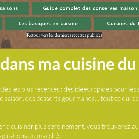
 saisons
Guide complet des conserves maison
Les basiques en cuisine
Cuisines du
Retour vers les dernières recettes publiées
dans ma cuisine d
ttes les plus récentes : des idées rapides pour les 
 de saison, des desserts gourmands… tout ce qui
der à cuisiner plus sereinement, vous trouverez a
nspirations du marché.