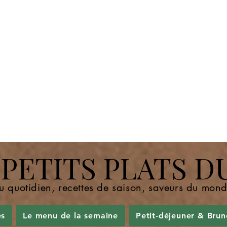
ETITS PLATS D
u quotidien, recettes de saison, saveurs du mo
és
Le menu de la semaine
Petit-déjeuner & Brun