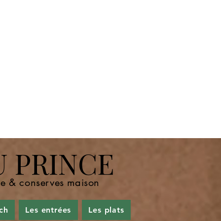
U PRINCE
nde & conserves maison
ch
Les entrées
Les plats