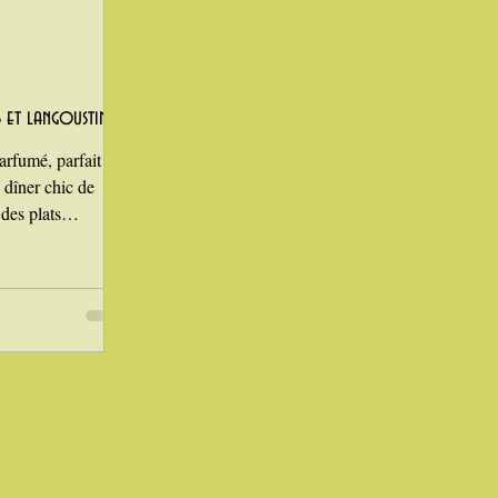
 et langoustines
arfumé, parfait
 dîner chic de
 des plats
alie : un riz rond
lon parfumé,
rémeuse et
ase simple qui
: champignons,
aint‑Jacques…
, j’associe petits
te snackées. Le