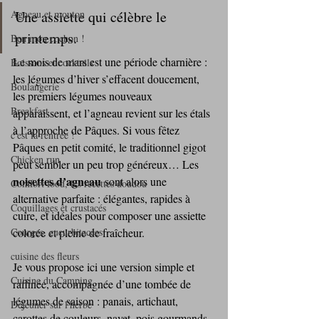
Agneau et mouton
Une assiette qui célèbre le 
printemps.
Ben mon cochon !
Le mois de mars est une période charnière : 
Boissons et cocktails
les légumes d’hiver s’effacent doucement, 
Boulangerie
les premiers légumes nouveaux 
Breakfast
apparaissent, et l’agneau revient sur les étals 
à l’approche de Pâques. Si vous fêtez 
c'est la rentrée !
Pâques en petit comité, le traditionnel gigot 
Chicken run
peut sembler un peu trop généreux… Les 
noisettes d’agneau
 sont alors une 
Comfort food, les recettes doudou
alternative parfaite : élégantes, rapides à 
Coquillages et crustacés
cuire, et idéales pour composer une assiette 
Courges, cucurbitacées
colorée et pleine de fraîcheur.
cuisine des fleurs
Je vous propose ici une version simple et 
Cuisine du Camping
raffinée, accompagnée d’une tombée de 
légumes de saison : panais, artichaut, 
Déjeuner sur l'herbe
carottes de couleurs, navet, pois gourmands, 