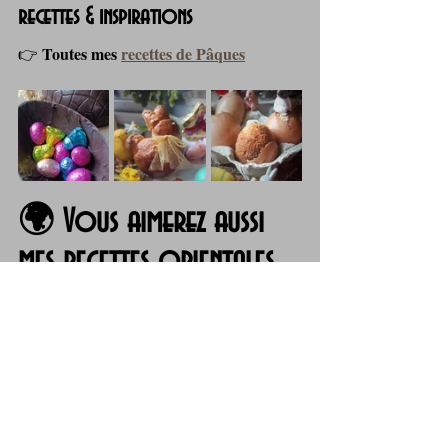
recettes & inspirations
Toutes mes 
recettes de Pâques
👉 
🌍 Vous aimerez aussi 
mes recettes orientales
Si vous aimez les parfums d’herbes et de 
cuisson lente, vous apprécierez aussi mes 
recettes d’agneau aux accents orientaux
 : 
tajines parfumés, épices douces, légumes 
fondants… Une autre façon de cuisiner 
l’agneau, chaleureuse, conviviale et pleine 
de soleil.