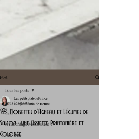
Post
Tous les posts
Les petitsplatsduPrince
Tous les posts
10 mars
2 min de lecture
🌸 Noisettes d’Agneau et Légumes de
abats
Saison : une Assiette Printanière et
A l'abordage Moussaillon !
Colorée
Agrumes