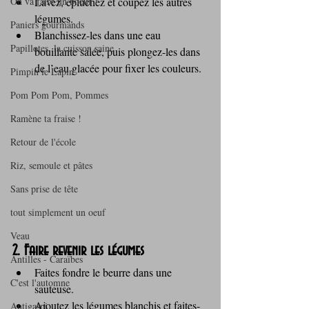
On va faire un boeuf !
Lavez, épluchez et coupez les autres 
légumes.
Paniers gourmands
Blanchissez-les dans une eau 
Papillotes, la cuisson saine
bouillante salée, puis plongez-les dans 
de l’eau glacée pour fixer les couleurs.
Pimpin le Lapin
Pom Pom Pom, Pommes
Ramène ta fraise !
Retour de l'école
Riz, semoule et pâtes
Sans prise de tête
tout simplement un oeuf
Veau
2. Faire revenir les légumes
Antilles - Caraïbes
Faites fondre le beurre dans une 
C'est l'automne
sauteuse.
Ajoutez les légumes blanchis et faites-
Antigaspi