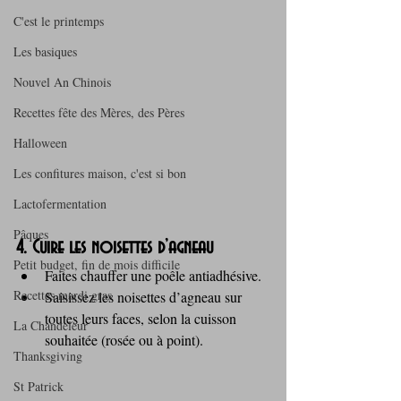
C'est le printemps
Les basiques
Nouvel An Chinois
Recettes fête des Mères, des Pères
Halloween
Les confitures maison, c'est si bon
Lactofermentation
Pâques
4. Cuire les noisettes d’agneau
Petit budget, fin de mois difficile
Faites chauffer une poêle antiadhésive.
Recettes mardi gras
Saisissez les noisettes d’agneau sur 
toutes leurs faces, selon la cuisson 
La Chandeleur
souhaitée (rosée ou à point).
Thanksgiving
St Patrick