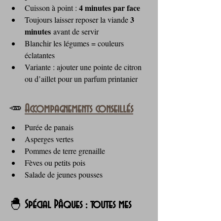
4 minutes par face
Cuisson à point : 
3 
Toujours laisser reposer la viande 
minutes
 avant de servir
Blanchir les légumes = couleurs 
éclatantes
Variante : ajouter une pointe de citron 
ou d’aillet pour un parfum printanier
🥕 
Accompagnements conseillés
Purée de panais
Asperges vertes
Pommes de terre grenaille
Fèves ou petits pois
Salade de jeunes pousses
🐣 
Spécial Pâques : toutes mes 