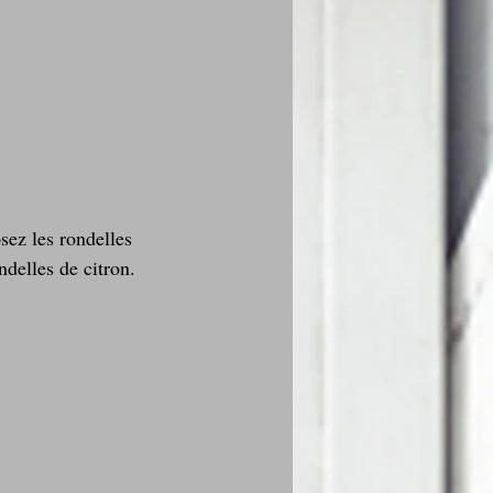
sez les rondelles 
delles de citron.