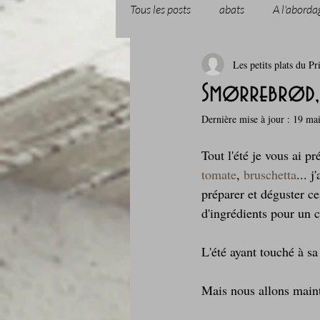
Tous les posts
abats
A l'aborda
Les petits plats du Pr
Boissons et cocktails
Boulange
Smørrebrød, l
Dernière mise à jour :
19 ma
Comfort food, les recettes doudou
Tout l'été je vous ai p
tomate
, 
bruschetta
... j
Cuisine du Camping
Déjeuner 
préparer et déguster ce
d'ingrédients pour un c
Fondus de chocolat
fruits à c
L'été ayant touché à sa
Mais nous allons maint
Glaces, sorbets, desserts glacés