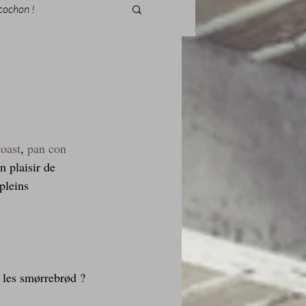
cochon !
des fleurs
toast
, 
pan con 
un plaisir de 
Foire au vin
pleins 
 les smørrebrød ?
i Love Tomate !