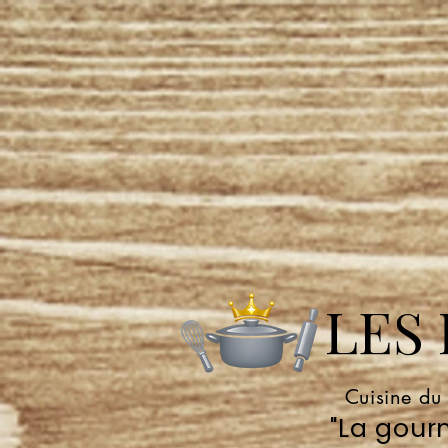
LES P
Cuisine du
"La gourm