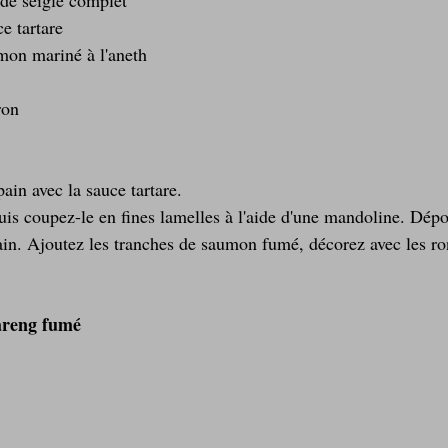
de seigle complet  
e tartare  
mon mariné à l'aneth  
  
ron 
pain avec la sauce tartare.
is coupez-le en fines lamelles à l'aide d'une mandoline. Dépo
in. Ajoutez les tranches de saumon fumé, décorez avec les ron
areng fumé 