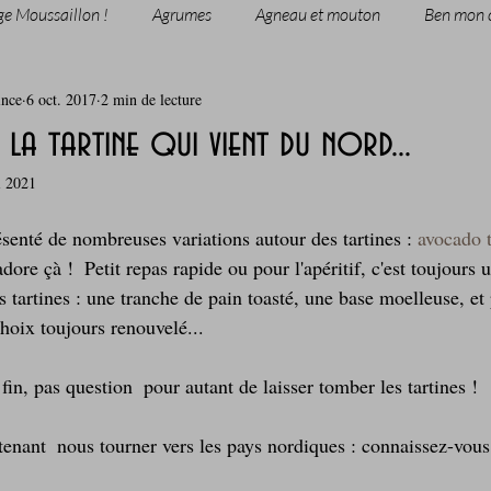
ge Moussaillon !
Agrumes
Agneau et mouton
Ben mon 
ince
6 oct. 2017
2 min de lecture
rie
Breakfast
c'est la rentrée !
Chicken run
a tartine qui vient du nord...
i 2021
Coquillages et crustacés
Courges, cucurbitacées
cuisine 
résenté de nombreuses variations autour des tartines : 
avocado 
'adore çà !  Petit repas rapide ou pour l'apéritif, c'est toujours 
sur l'herbe
Desserts - glaces - pâtisserie
Finger food, snack
s tartines : une tranche de pain toasté, une base moelleuse, et 
hoix toujours renouvelé...
oque
Garden Party - buffet - Verrines
Gâteau d'anniversaire
 fin, pas question  pour autant de laisser tomber les tartines !
enant  nous tourner vers les pays nordiques : connaissez-vous
Grillades, barbecues et plancha
Healthy, léger, ou végétarien