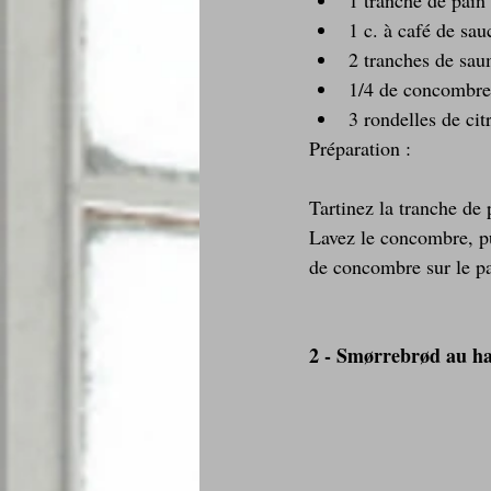
1 tranche de pain 
1 c. à café de sauc
2 tranches de sau
1/4 de concombre
3 rondelles de cit
Préparation :
Tartinez la tranche de 
Lavez le concombre, pu
de concombre sur le pa
2 - Smørrebrød au h