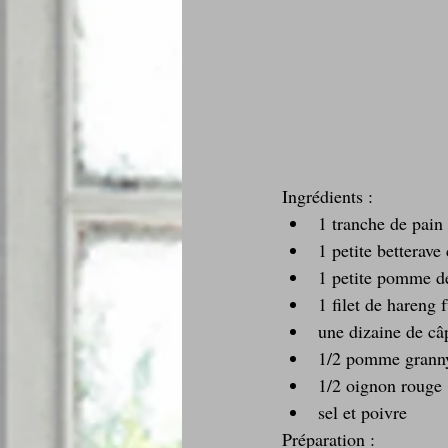
Ingrédients : 
1 tranche de pain 
1 petite betterave 
1 petite pomme de
1 filet de hareng 
une dizaine de câp
1/2 pomme granny
1/2 oignon rouge 
sel et poivre 
Préparation :