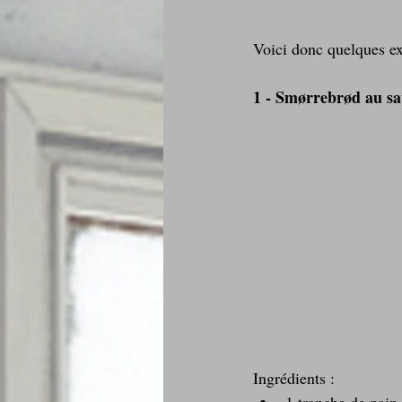
Voici donc quelques ex
1 - Smørrebrød au s
Ingrédients : 