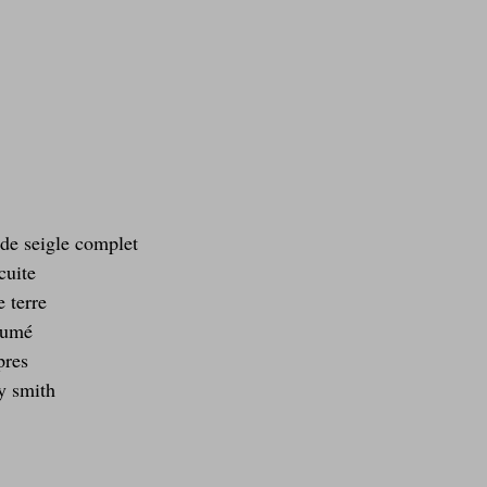
de seigle complet  
cuite  
 terre  
fumé  
res   
 smith  
 