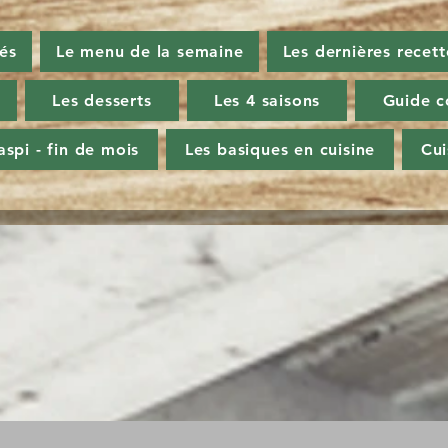
tés
Le menu de la semaine
Les dernières recett
Les desserts
Les 4 saisons
Guide c
aspi - fin de mois
Les basiques en cuisine
Cu