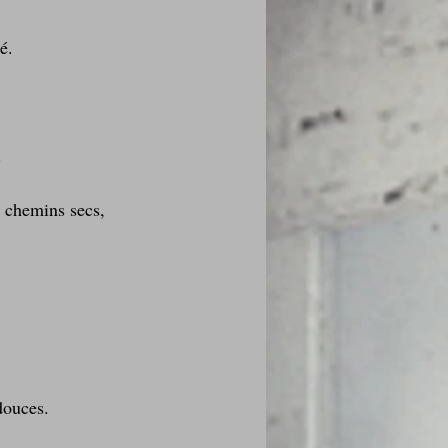
é.
.
s chemins secs, 
douces.