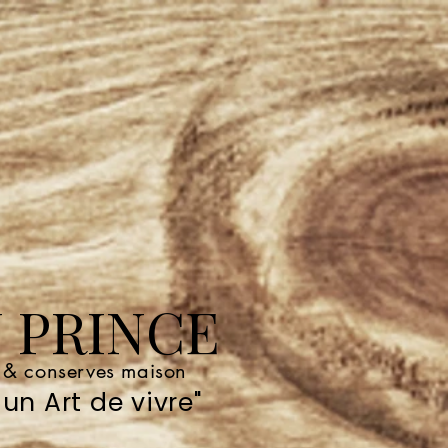
 PRINCE
e & conserves maison
un Art de vivre"