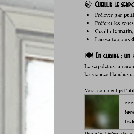
🍃 
Cueillir le ser
par peti
Prélever 
Préférer les zones
le matin
Cueillir 
,
d
Laisser toujours 
🍽️ 
En cuisine : u
Le serpolet est un aro
les viandes blanches e
Voici comment je l’uti
www.l
Beigne
Une pâte légère, des c