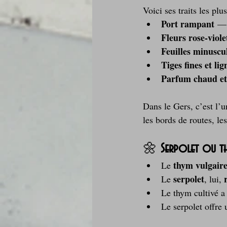
Voici ses traits les plu
Port rampant
 — 
Fleurs rose‑viole
Feuilles minuscu
Tiges fines et li
Parfum chaud et
Dans le Gers, c’est l’u
les bords de routes, le
🌼 
Serpolet ou thy
thym vulgair
Le 
serpolet
Le 
, lui, 
Le thym cultivé a
Le serpolet offre