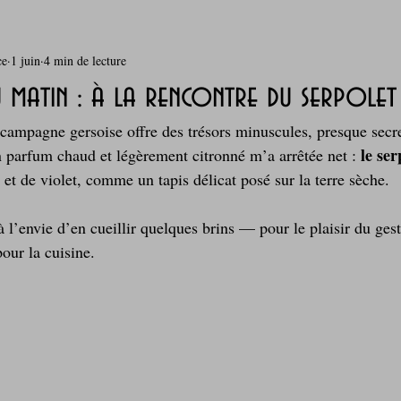
ce
1 juin
4 min de lecture
rie
Breakfast
c'est la rentrée !
Chicken run
matin : à la rencontre du serpolet 
a campagne gersoise offre des trésors minuscules, presque secr
Coquillages et crustacés
Courges, cucurbitacées
cuisine 
le ser
un parfum chaud et légèrement citronné m’a arrêtée net : 
e et de violet, comme un tapis délicat posé sur la terre sèche.
sur l'herbe
Desserts - glaces - pâtisserie
Finger food, snack
à l’envie d’en cueillir quelques brins — pour le plaisir du gest
pour la cuisine.
oque
Garden Party - buffet - Verrines
Gâteau d'anniversaire
Grillades, barbecues et plancha
Healthy, léger, ou végétarien