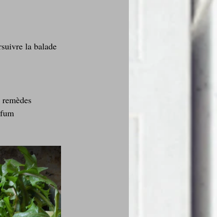
rsuivre la balade 
, remèdes 
rfum 