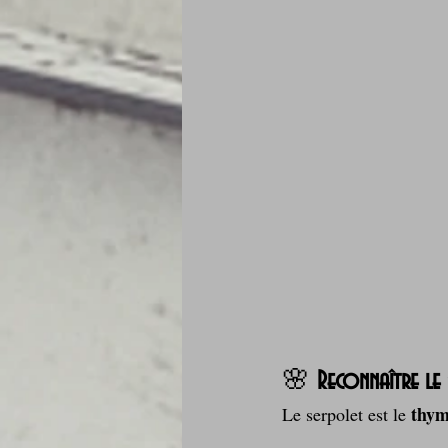
Je mange au bureau : gamelle, bento
🌸 
Reconnaître le
thym
Le serpolet est le 