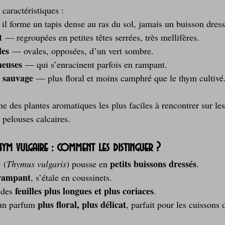
s caractéristiques :
il forme un tapis dense au ras du sol, jamais un buisson dress
t
 — regroupées en petites têtes serrées, très mellifères.
les
 — ovales, opposées, d’un vert sombre.
gneuses
 — qui s’enracinent parfois en rampant.
 sauvage
 — plus floral et moins camphré que le thym cultivé
ne des plantes aromatiques les plus faciles à rencontrer sur le
s pelouses calcaires.
m vulgaire : comment les distinguer ?
e
petits buissons dressés
 (
Thymus vulgaris
) pousse en 
.
rampant
, s’étale en coussinets.
feuilles plus longues et plus coriaces
 des 
.
plus floral, plus délicat
 un parfum 
, parfait pour les cuissons 