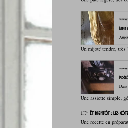
www.l
Lapin
Un mijoté tendre, très
www.l
Poêlé
Une assiette simple, gé
👉 
Et bientôt : les côt
Une recette en préparat