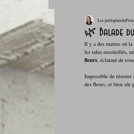
Les petitsplatsduPrin
Boissons et cocktails
Boulange
🌿 Balade du 
Il y a des matins où l
Comfort food, les recettes doudou
les talus ensoleillés, 
fleurs
, éclatant de ros
Cuisine du Camping
Déjeuner 
Impossible de résister 
des fleurs, et bien sûr 
Fondus de chocolat
fruits à c
Glaces, sorbets, desserts glacés