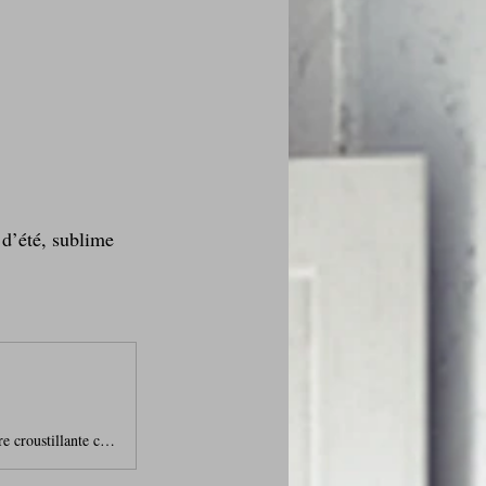
 d’été, sublime 
Les beignets de courgettes sont une véritable invitation à la gourmandise. Leur texture croustillante contraste avec le fondant des courgettes râpées, tandis que les fleurs de thym sauvage apportent une touche aromatique subtile et raffinée.Je suis rentrée de ma promenade matinale avec une jolie poignée de thym sauvage, aussi appelé serpolet. C'est une plante qui pousse spontanément dans les sols secs et très ensoleillés. C'est mon petit coin où je trouve également de la marjolaine, et j'adore