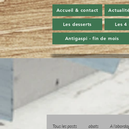
Accueil & contact
Actualit
Les desserts
Les 4
Antigaspi - fin de mois
Tous les posts
abats
A l'aborda