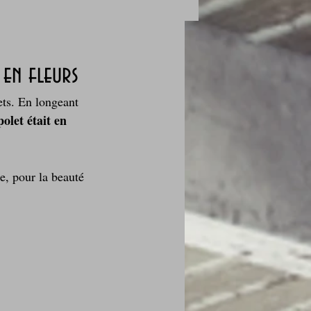
en fleurs
ets. En longeant 
des fleurs
polet était en 
Foire au vin
e, pour la beauté 
i Love Tomate !