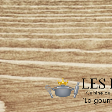
LES P
Cuisine du
"La gourm