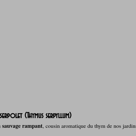
Laitages
La Montagne ça nous gagne !
 serpolet (Thymus serpyllum)
 sauvage rampant
, cousin aromatique du thym de nos jardin