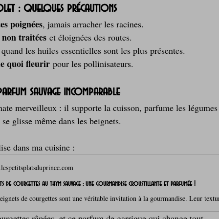
polet : quelques précautions
tes poignées
, jamais arracher les racines.
non traitées
 
 et éloignées des routes.
 quand les huiles essentielles sont les plus présentes.
e quoi fleurir
 pour les pollinisateurs.
n parfum sauvage incomparable
mate merveilleux : il supporte la cuisson, parfume les légumes
t se glisse même dans les beignets.
lise dans ma cuisine :
espetitsplatsduprince.com
ts de courgettes au thym sauvage : une gourmandise croustillante et parfumée !
ourgettes râpées, et ce parfum de garrigue qui change tout.