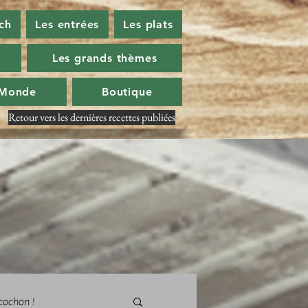
ch
Les entrées
Les plats
Les grands thèmes
 Monde
Boutique
Retour vers les dernières recettes publiées
cochon !