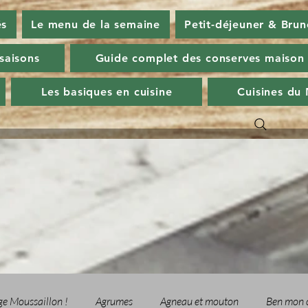
és
Le menu de la semaine
Petit-déjeuner & Brun
 saisons
Guide complet des conserves maison
Les basiques en cuisine
Cuisines du
ge Moussaillon !
Agrumes
Agneau et mouton
Ben mon 