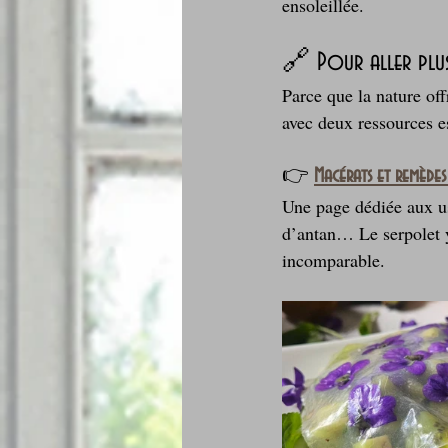
ensoleillée.
🔗 Pour aller plus 
Parce que la nature off
avec deux ressources es
👉 
Macérats et remèdes
Une page dédiée aux us
d’antan… Le serpolet y 
incomparable.