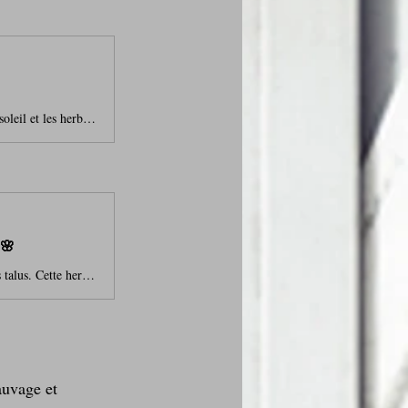
Aujourd’hui, je vous emmène en balade gourmande avec une recette qui sent bon le soleil et les herbes sauvages. Les cuisses de lapin, dorées dans une cocotte avec un hachis d’oignon, absorbent les arômes du poivron, de la courgette et du serpolet fraîchement cueilli. Ce thym sauvage, à la fois subtil et puissant, apporte une touche aromatique incomparable, faisant de ce plat une véritable invitation au farniente au soleil.Le serpolet, trésor des balades champêtresLe serpolet, cousin du thym trad
e 🌸
Dans ma belle campagne gersoise, le serpolet pousse librement entre les pierres et les talus. Cette herbe aromatique, sauvage et puissante, m’a inspirée une recette simple et savoureuse : une poêlée rustique de légumes et chipolatas, relevée par cette touche florale et parfumée. Une cuisine de saison, généreuse et pleine de caractère, comme je les aime.Cette recette participe au défi culinaire “Herbes superbes”, qui met à l’honneur les plantes aromatiques dans nos assiettes.🌿 Ingrédients pour 4
auvage et 