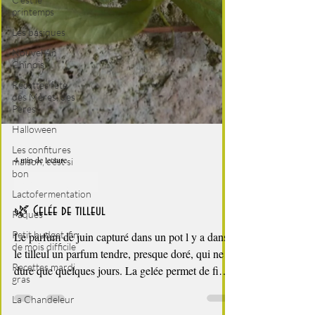
printemps
Les basiques
Nouvel An
Chinois
Recettes fête
des Mères, des
Pères
Halloween
Les confitures
maison, c'est si
bon
Lactofermentation
Pâques
4 min de lecture
Petit budget, fin
de mois difficile
cuisine des fleurs
Recettes mardi
🌿 Gelée de tilleul
gras
La Chandeleur
Le parfum de juin capturé dans un pot l y a dans