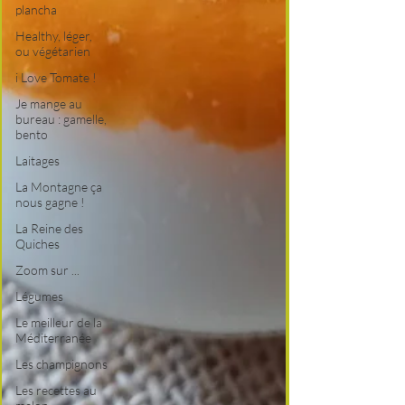
plancha
Healthy, léger,
ou végétarien
i Love Tomate !
Je mange au
bureau : gamelle,
bento
Laitages
La Montagne ça
nous gagne !
La Reine des
Quiches
Zoom sur ...
Légumes
Le meilleur de la
Méditerranée
Les champignons
Les recettes au