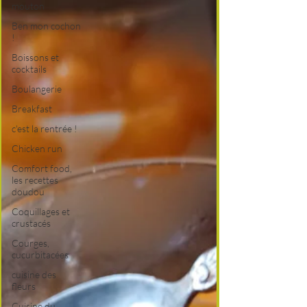
mouton
Ben mon cochon
!
Boissons et
cocktails
Boulangerie
Breakfast
c'est la rentrée !
Chicken run
Comfort food,
les recettes
doudou
Coquillages et
crustacés
Courges,
cucurbitacées
cuisine des
fleurs
Cuisine du