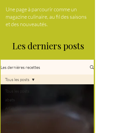
Une page à parcourir comme un
magazine culinaire, au fil des saisons
et des nouveautés.
Les derniers posts
Les dernières recettes
Tous les posts
Tous les posts
abats
A l'abordage
Moussaillon !
Agrumes
Agneau et