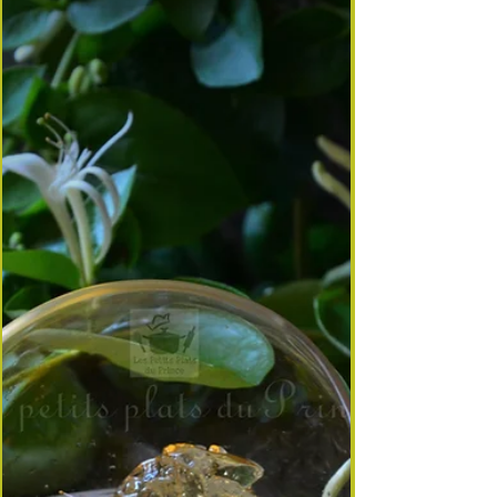
🍑 Tatin d’abricots & glace à la mélisse
Un dessert délicat pour enchanter la Fête des
Mères Quand les abricots gorgés de soleil
rencontrent la fraîcheur citronnée de la mélisse, le
résultat est un dessert lumineux, raffiné, et
terriblement estival. Les fruits, doucement confits
dans un caramel doré, se lovent sous une pâte
feuilletée croustillante. À la sortie du four, une
quenelle de glace maison à la mélisse fond
lentement sur la tatin encore tiède, libérant un
parfum citronné d’une grande finesse. Un dessert
de