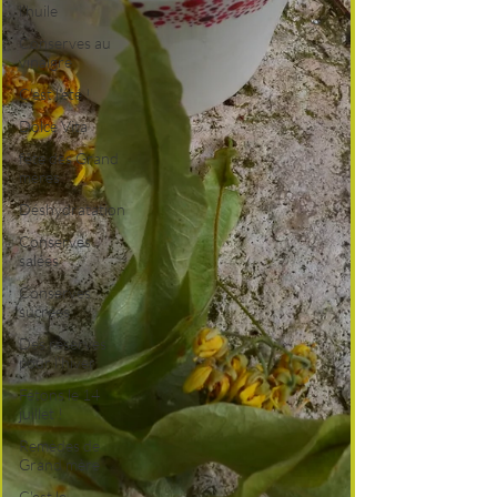
l'huile
Conserves au
vinaigre
C'est l'été !
Dolce Vita
fête des Grand
mères
Déshydratation
Conserves
salées
Conserves
sucrées
Des réserves
pour l'hiver
Fêtons le 14
juillet !
Remèdes de
Grand mère
C'est le