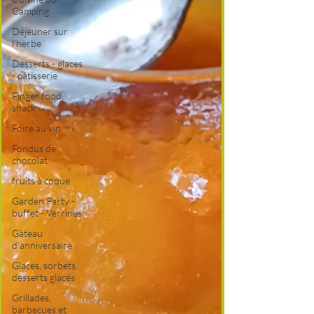
Camping
Déjeuner sur
l'herbe
Desserts - glaces
- pâtisserie
Finger food,
snack
Foire au vin
Fondus de
chocolat
fruits à coque
Garden Party -
buffet - Verrines
Gâteau
d'anniversaire
Glaces, sorbets,
desserts glacés
Grillades,
barbecues et