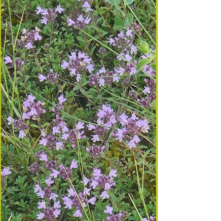
comprendre ... Il suffit d’un souffle chaud de
début d’été pour que mon jardin s’emplisse de ce
parfum suave, presque miellé, qui annonce la
floraison du tilleul. Ceux qui n’ont jamais eu la
chance de se tenir sous un tilleul en fleurs ne
peuvent imaginer cette sensation : un nuage doré,
vibrant du bourdonnement des abeilles, suspendu
dans l’air. Cette odeur, je la connais depuis l’