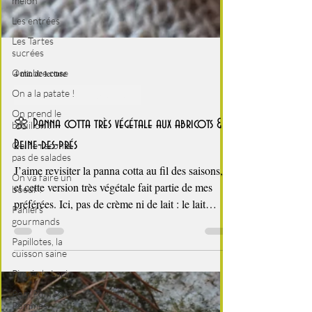
melon
Les entrées
Les Tartes
sucrées
Octobre rose
On a la patate !
4 min de lecture
On prend le
bouillon !
Desserts - glaces - pâtisserie
On ne raconte
🌼 Panna cotta très végétale aux abricots &
pas de salades
Reine-des-prés
On va faire un
boeuf !
J’aime revisiter la panna cotta au fil des saisons,
Paniers
et cette version très végétale fait partie de mes
gourmands
préférées. Ici, pas de crème ni de lait : le lait
Papillotes, la
d’amande apporte une douceur légère, relevée par
cuisson saine
l’infusion parfumée de Reine‑des‑prés, cette
Pimpin le Lapin
plante mellifère aux notes naturellement vanillées.
Pom Pom Pom,
Pour la touche fruitée, une compotée d’abricots
Pommes