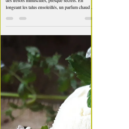
4 min de lecture
cuisine des fleurs
🌿 Balade du matin : à la rencontre du
serpolet en fleurs
Il y a des matins où la campagne gersoise offre
des trésors minuscules, presque secrets. En
longeant les talus ensoleillés, un parfum chaud et
légèrement citronné m’a arrêtée net : le serpolet
était en fleurs, éclatant de rose et de violet,
comme un tapis délicat posé sur la terre sèche.
Impossible de résister à l’envie d’en cueillir
quelques brins — pour le plaisir du geste, pour la
beauté des fleurs, et bien sûr pour la cuisine. 🌸
Reconnaître le serpolet (Thymus serpyllum)