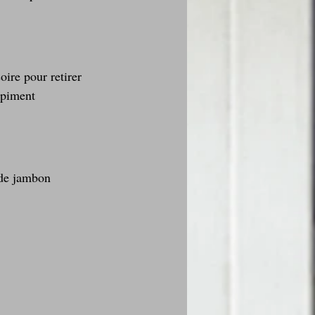
oire pour retirer 
 piment 
 de jambon 