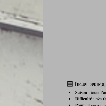
🟦 Encart pratiqu
Saison
 : toute l’
Difficulté
 : très f
Pour
 : 4 personn