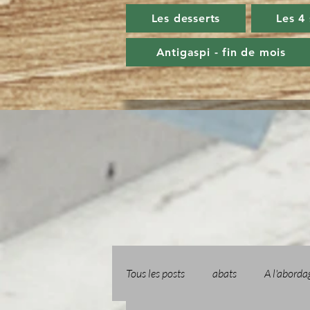
Les desserts
Les 4
Antigaspi - fin de mois
Tous les posts
abats
A l'aborda