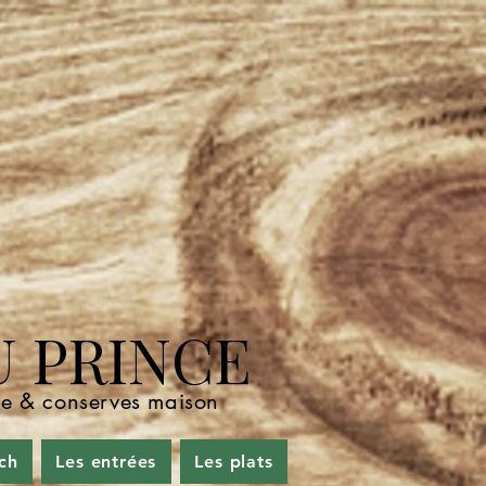
U PRINCE
nde & conserves maison
ch
Les entrées
Les plats