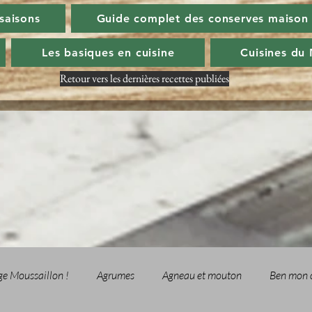
 saisons
Guide complet des conserves maison
Les basiques en cuisine
Cuisines du
Retour vers les dernières recettes publiées
ge Moussaillon !
Agrumes
Agneau et mouton
Ben mon 