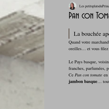
Les petitsplatsduPrin
Boissons et cocktails
Boulange
Pan con Tom
Comfort food, les recettes doudou
La bouchée apér
Quand votre marchand b
Cuisine du Camping
Déjeuner 
oreilles… et vous filez
Le Pays basque, voisin
Fondus de chocolat
fruits à c
franches, parfumées, p
Ce 
Pan con tomate
 en 
jambon basque
… tout
Glaces, sorbets, desserts glacés
Je mange au bureau : gamelle, bento