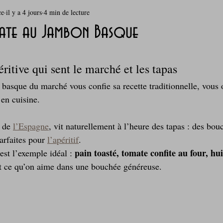
ce
il y a 4 jours
4 min de lecture
rie
Breakfast
c'est la rentrée !
Chicken run
ate au Jambon Basque
Coquillages et crustacés
Courges, cucurbitacées
cuisine 
itive qui sent le marché et les tapas
asque du marché vous confie sa recette traditionnelle, vous 
sur l'herbe
Desserts - glaces - pâtisserie
Finger food, snack
 en cuisine. 
 de 
l’Espagne
, vit naturellement à l’heure des tapas : des bou
oque
Garden Party - buffet - Verrines
Gâteau d'anniversaire
arfaites pour 
l’apéritif
. 
pain toasté, tomate confite au four, huil
est l’exemple idéal : 
 ce qu’on aime dans une bouchée généreuse.
Grillades, barbecues et plancha
Healthy, léger, ou végétarien
Laitages
La Montagne ça nous gagne !