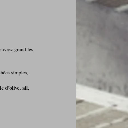
des fleurs
ouvrez grand les 
Foire au vin
chées simples, 
e d’olive, ail, 
i Love Tomate !