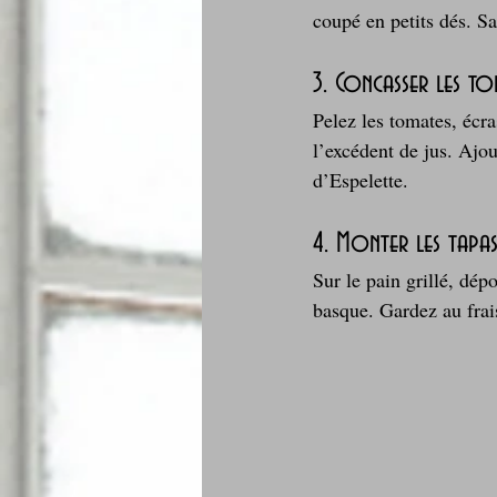
coupé en petits dés. Sa
3. Concasser les to
Pelez les tomates, écra
l’excédent de jus. Ajo
d’Espelette.
4. Monter les tapa
Sur le pain grillé, dé
basque. Gardez au fra