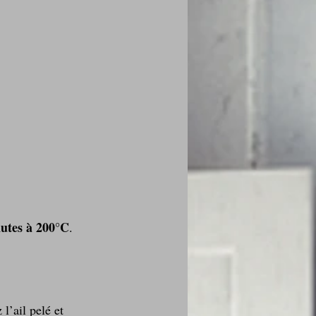
utes à 200°C
. 
l’ail pelé et 