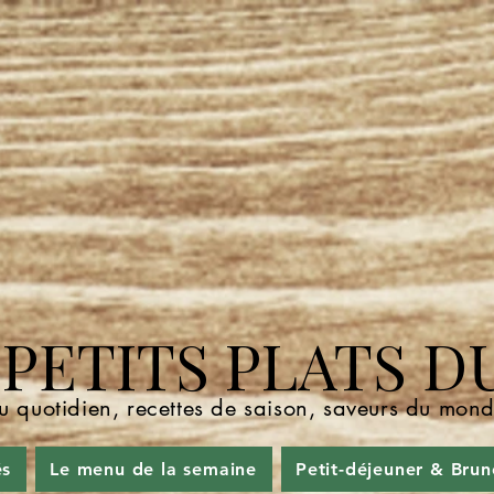
ETITS PLATS D
u quotidien, recettes de saison, saveurs du mo
és
Le menu de la semaine
Petit-déjeuner & Brun