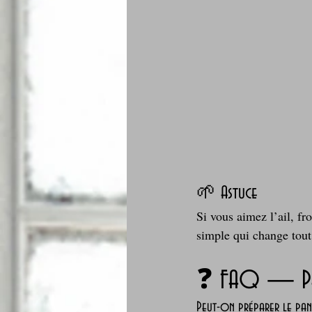
🌱 Astuce
Si vous aimez l’ail, fr
simple qui change tout
❓ FAQ — Pa
Peut-on préparer le pan