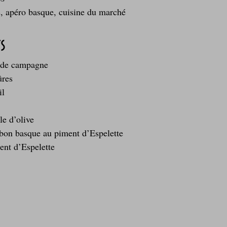
s, apéro basque, cuisine du marché
s
n de campagne
ûres
il
le d’olive
bon basque au piment d’Espelette
ent d’Espelette