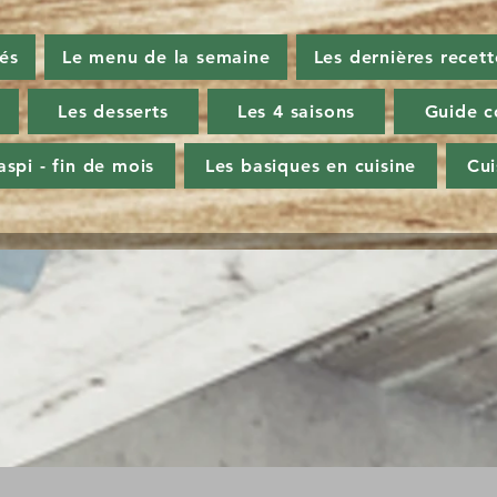
tés
Le menu de la semaine
Les dernières recett
Les desserts
Les 4 saisons
Guide c
aspi - fin de mois
Les basiques en cuisine
Cu