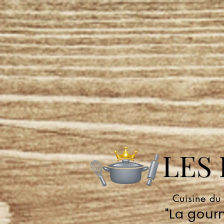
LES P
Cuisine du
"La gourm