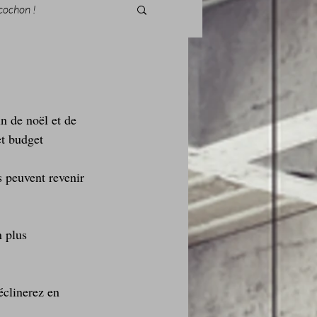
cochon !
n de noël et de 
des fleurs
et budget 
s peuvent revenir 
Foire au vin
n plus 
éclinerez en 
i Love Tomate !