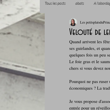
Tous les posts
abats
A l'aborda
Les petitsplatsduPrin
Boissons et cocktails
Boulange
Velouté de le
Quand arrivent les fête
Comfort food, les recettes doudou
ses guirlandes, et quan
quelques fois un peu se
Le foie gras et le saum
Cuisine du Camping
Déjeuner 
chers si vous devez nou
Pourquoi ne pas ruser u
Fondus de chocolat
fruits à c
économiques ? La tradit
Je vous propose d'assoc
Glaces, sorbets, desserts glacés
entrée pour un réveillo