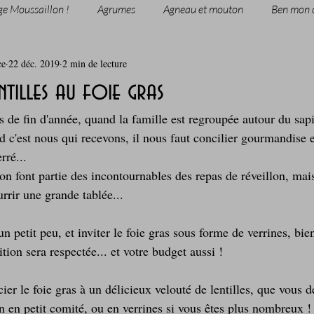
ge Moussaillon !
Agrumes
Agneau et mouton
Ben mon 
ce
22 déc. 2019
2 min de lecture
rie
Breakfast
c'est la rentrée !
Chicken run
ntilles au foie gras
s de fin d'année, quand la famille est regroupée autour du sapi
Coquillages et crustacés
Courges, cucurbitacées
cuisine 
d c'est nous qui recevons, il nous faut concilier gourmandise 
rré...
on font partie des incontournables des repas de réveillon, mai
sur l'herbe
Desserts - glaces - pâtisserie
Finger food, snack
rrir une grande tablée...
n petit peu, et inviter le foie gras sous forme de verrines, bie
oque
Garden Party - buffet - Verrines
Gâteau d'anniversaire
ion sera respectée... et votre budget aussi !
ier le foie gras à un délicieux velouté de lentilles, que vous d
Grillades, barbecues et plancha
Healthy, léger, ou végétarien
n en petit comité, ou en verrines si vous êtes plus nombreux !