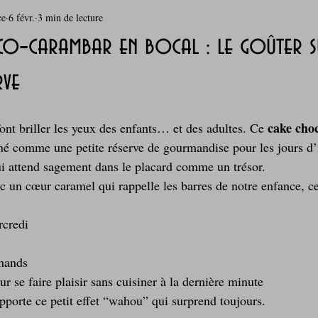
ce
6 févr.
3 min de lecture
rie
Breakfast
c'est la rentrée !
Chicken run
‑carambar en bocal : le goûter s
rve
Coquillages et crustacés
Courges, cucurbitacées
cuisine 
cake cho
 font briller les yeux des enfants… et des adultes. Ce 
sur l'herbe
Desserts - glaces - pâtisserie
Finger food, snack
giné comme une petite réserve de gourmandise pour les jours d
ui attend sagement dans le placard comme un trésor.
c un cœur caramel qui rappelle les barres de notre enfance, ce
oque
Garden Party - buffet - Verrines
Gâteau d'anniversaire
rcredi
Grillades, barbecues et plancha
Healthy, léger, ou végétarien
mands
 se faire plaisir sans cuisiner à la dernière minute
pporte ce petit effet “wahou” qui surprend toujours.
Laitages
La Montagne ça nous gagne !