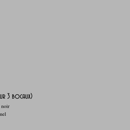
our 3 bocaux)
noir  
mel  