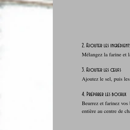
2. Ajouter les ingrédient
Mélangez la farine et 
3. Ajouter les œufs
Ajoutez le sel, puis l
4. Préparer les bocaux
Beurrez et farinez vos 
entière au centre de c