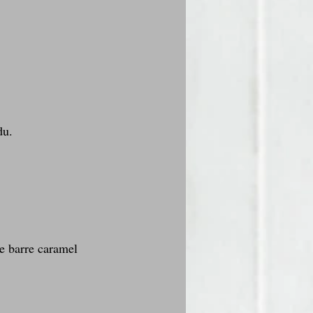
du.
ne barre caramel 