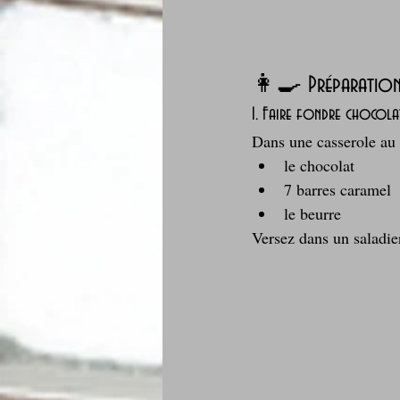
👩‍🍳 Préparatio
1. Faire fondre chocola
Dans une casserole au 
le chocolat
7 barres caramel
le beurre
Versez dans un saladie