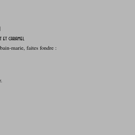
n
t et caramel
bain‑marie, faites fondre :
r.