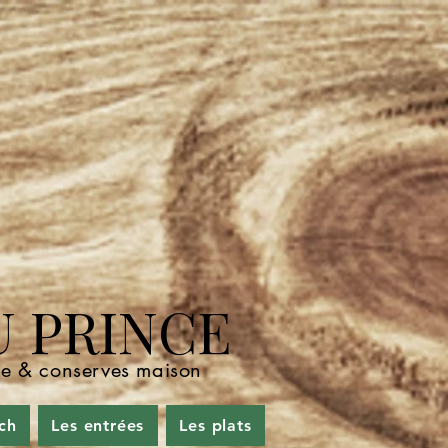
U PRINCE
nde & conserves maison
ch
Les entrées
Les plats