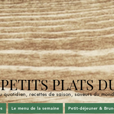
ETITS PLATS D
u quotidien, recettes de saison, saveurs du mo
és
Le menu de la semaine
Petit-déjeuner & Brun