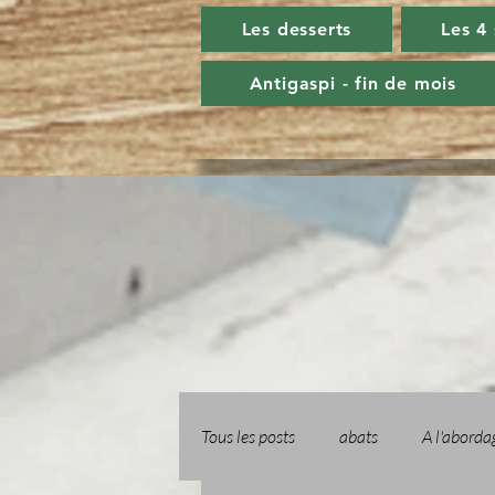
Les desserts
Les 4
Antigaspi - fin de mois
Tous les posts
abats
A l'aborda