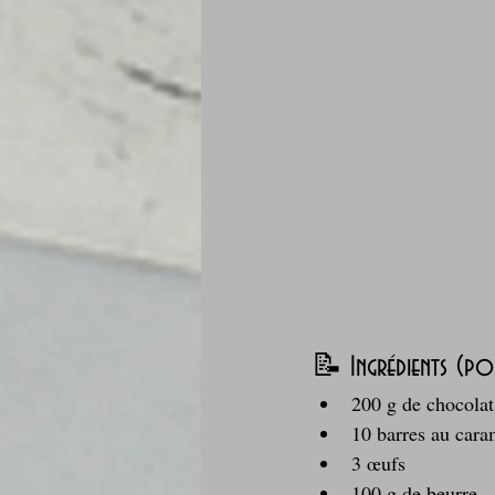
📝 Ingrédients (p
200 g de chocolat 
10 barres au cara
3 œufs  
100 g de beurre  