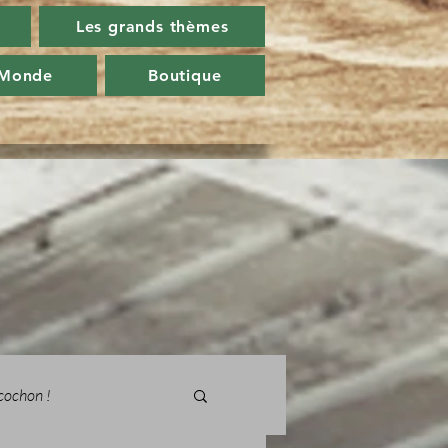
Les grands thèmes
 Monde
Boutique
cochon !