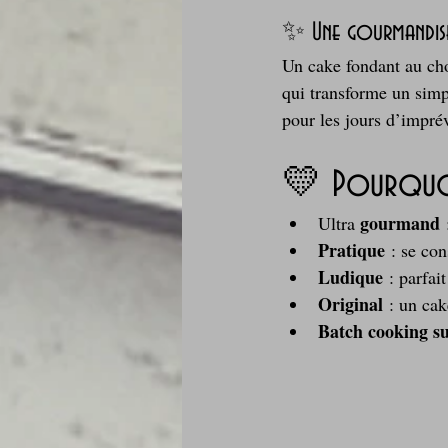
✨ Une gourmandise
Un cake fondant au choc
qui transforme un sim
pour les jours d’impré
💛 Pourquoi
gourmand
Ultra 
 
Pratique
 : se con
Ludique
 : parfai
Original
 : un ca
Batch cooking s