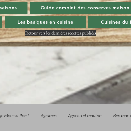
 saisons
Guide complet des conserves maison
Les basiques en cuisine
Cuisines du
Retour vers les dernières recettes publiées
ge Moussaillon !
Agrumes
Agneau et mouton
Ben mon 