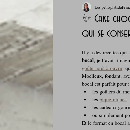
Les petitsplatsduPrin
Boissons et cocktails
Boulange
✨ Cake choco
qui se conse
Comfort food, les recettes doudou
Il y a des recettes qui
Cuisine du Camping
Déjeuner 
bocal
, je l’avais ima
goûter prêt à ouvrir
, q
Moelleux, fondant, ave
Fondus de chocolat
fruits à c
bocal est parfait pour :
les goûters du me
les 
pique‑niques
Glaces, sorbets, desserts glacés
les cadeaux gour
ou simplement pour
Et le format en bocal a
Je mange au bureau : gamelle, bento