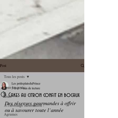
Post
Tous les posts
Les petitsplatsduPrince
Tous les posts
5 févr.
3 min de lecture
🍋 Cakes au citron confit en bocaux
abats
Des réserves gourmandes à offrir 
A l'abordage Moussaillon !
ou à savourer toute l’année
Agrumes