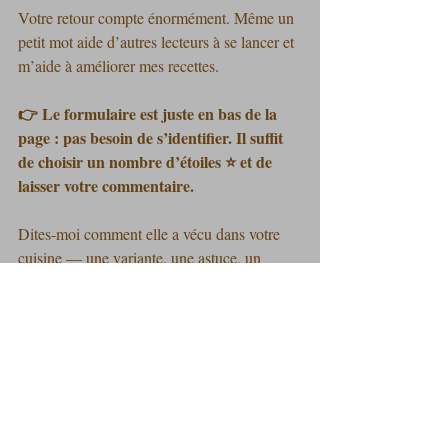
Votre retour compte énormément. Même un 
petit mot aide d’autres lecteurs à se lancer et 
m’aide à améliorer mes recettes.
👉 Le formulaire est juste en bas de la 
page : pas besoin de s’identifier. Il suffit 
de choisir un nombre d’étoiles ⭐ et de 
laisser votre commentaire.
Dites-moi comment elle a vécu dans votre 
cuisine — une variante, une astuce, un 
succès, un imprévu… tout est bienvenu. 💬✨
🎩 Vous souhaitez collaborer avec 
Les Petits Plats du Prince ?