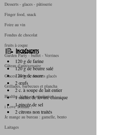
Desserts - glaces - pâtisserie
Finger food, snack
Foire au vin
Fondus de chocolat
fruits à coque
1
📝 
Ingrédients
Garden Party - buffet - Verrines
120 g de farine
Gâteau d'anniversaire
120 g de beurre salé
120 g de sucre
Glaces, sorbets, desserts glacés
2 œufs
Grillades, barbecues et plancha
2 c. à soupe de lait entier
Healthy, léger, ou végétarien
1 sachet de levure chimique
1 pincée de sel
i Love Tomate !
2 citrons non traités
Je mange au bureau : gamelle, bento
Laitages