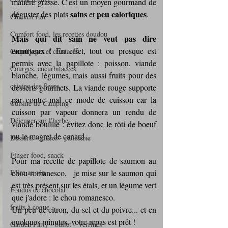
matière grasse. C'est un moyen gourmand de 
sains 
peu caloriques
déguster des plats 
et 
. 
Chicken run
Comfort food, les recettes doudou
Mais qui dit sain ne veut pas dire 
ennuyeux !
 En effet, tout ou presque est 
Coquillages et crustacés
permis avec la papillote : poisson, viande 
Courges, cucurbitacées
blanche, légumes, mais aussi fruits pour des 
cuisine des fleurs
desserts gourmets. La viande rouge supporte 
par contre mal ce mode de cuisson car la 
Cuisine du Camping
cuisson par vapeur donnera un rendu de 
Déjeuner sur l'herbe
viande bouillie : évitez donc le rôti de boeuf 
ou le magret de canard...
Desserts - glaces - pâtisserie
Finger food, snack
Pour ma recette de papillote de saumon au 
Foire au vin
chou romanesco,   je mise sur le saumon qui 
est très présent sur les étals, et un légume vert 
Fondus de chocolat
que j'adore : le chou romanesco.
fruits à coque
Un peu de citron, du sel et du poivre... et en 
quelques minutes, votre repas est prêt !
Garden Party - buffet - Verrines