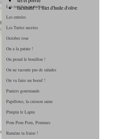
sel et poivre
Les recettes au melon
facultatif : 1 filet d'huile d'olive
Les entrées
Les Tartes sucrées
Octobre rose
On a la patate !
On prend le bouillon !
On ne raconte pas de salades
On va faire un boeuf !
Paniers gourmands
Papillotes, la cuisson saine
Pimpin le Lapin
Pom Pom Pom, Pommes
Ramène ta fraise !