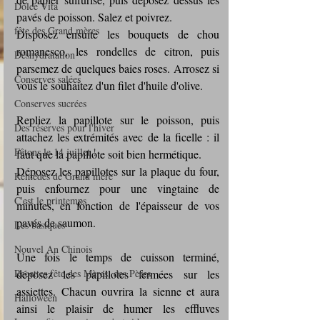
Dolce Vita
pavés de poisson. Salez et poivrez.
fête des Grand mères
Disposez ensuite les bouquets de chou 
romanesco, les rondelles de citron, puis 
Déshydratation
parsemez de quelques baies roses. Arrosez si 
Conserves salées
vous le souhaitez d'un filet d'huile d'olive.
Conserves sucrées
Repliez la papillote sur le poisson, puis 
Des réserves pour l'hiver
attachez les extrémités avec de la ficelle : il 
Fêtons le 14 juillet !
faut que la papillote soit bien hermétique.
Déposez les papillotes sur la plaque du four, 
Remèdes de Grand mère
puis enfournez pour une vingtaine de 
C'est le printemps
minutes, en fonction de l'épaisseur de vos 
pavés de saumon.
Les basiques
Nouvel An Chinois
Une fois le temps de cuisson terminé, 
déposez les papillotes fermées sur les 
Recettes fête des Mères, des Pères
assiettes. Chacun ouvrira la sienne et aura 
Halloween
ainsi le plaisir de humer les effluves 