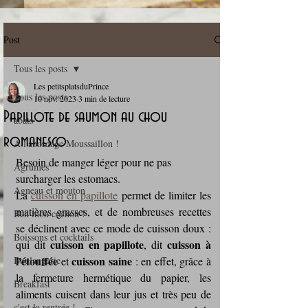
Post
Tous les posts
Les petitsplatsduPrince
Tous les posts
10 nov. 2023
3 min de lecture
Papillote de saumon au chou
abats
romanesco
A l'abordage Moussaillon !
Besoin de manger léger pour ne pas 
Agrumes
surcharger les estomacs.
Agneau et mouton
La 
cuisson en papillote
 permet de limiter les 
matières grasses, et de nombreuses recettes 
Ben mon cochon !
se déclinent avec ce mode de cuisson doux : 
Boissons et cocktails
cuisson en papillote
cuisson à 
qui dit 
, dit 
l'étouffée
cuisson saine
Boulangerie
 et 
 : en effet, grâce à 
la fermeture hermétique du papier, les 
Breakfast
aliments cuisent dans leur jus et très peu de 
c'est la rentrée !