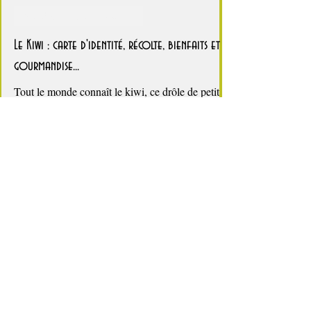
4 min de lecture
Healthy, léger, ou végétarien
Le Kiwi : carte d'identité, récolte, bienfaits et
gourmandise...
Tout le monde connaît le kiwi, ce drôle de petit
fruit duveteux, à la chair verte ou jaune, parsemée
de pépins noirs. On le connaît aussi...
👉 Voir toutes les entrées
👉 Explorer les recettes de saison
👉 Cuisiner avec les saisons