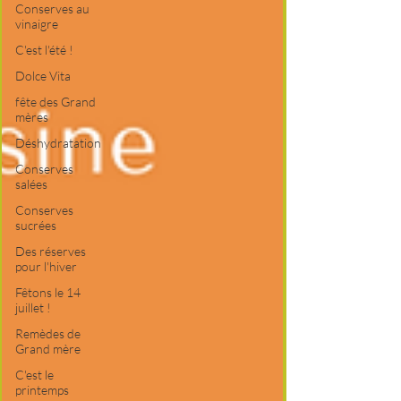
Conserves au
vinaigre
C'est l'été !
Dolce Vita
fête des Grand
mères
Déshydratation
Conserves
salées
Conserves
sucrées
Des réserves
pour l'hiver
Fêtons le 14
juillet !
Remèdes de
Grand mère
C'est le
printemps