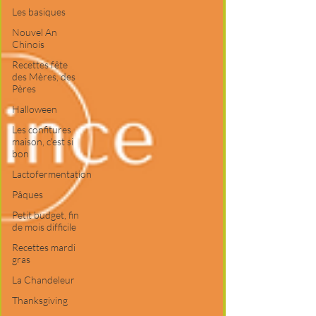
Les basiques
Nouvel An
Chinois
Recettes fête
des Mères, des
Pères
Halloween
Les confitures
maison, c'est si
bon
Lactofermentation
Pâques
Petit budget, fin
de mois difficile
Recettes mardi
gras
La Chandeleur
Thanksgiving