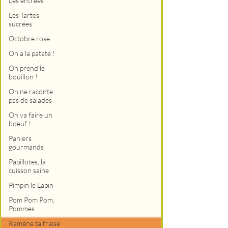
Les entrées
Les Tartes
sucrées
Octobre rose
On a la patate !
On prend le
bouillon !
On ne raconte
pas de salades
On va faire un
boeuf !
Paniers
gourmands
Papillotes, la
cuisson saine
Pimpin le Lapin
Pom Pom Pom,
Pommes
Ramène ta fraise