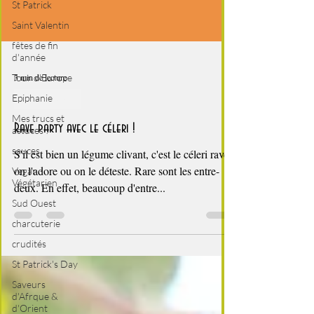
St Patrick
Saint Valentin
fêtes de fin
d'année
Tour d'Europe
Epiphanie
3 min de lecture
Mes trucs et
Les basiques
astuces !
sauces
Rave party avec le céleri !
Vegan -
S'il est bien un légume clivant, c'est le céleri rave :
Végétarien
on l'adore ou on le déteste. Rare sont les entre-
Sud Ouest
deux. En effet, beaucoup d'entre...
charcuterie
crudités
St Patrick's Day
Saveurs
d'Afrque &
d'Orient