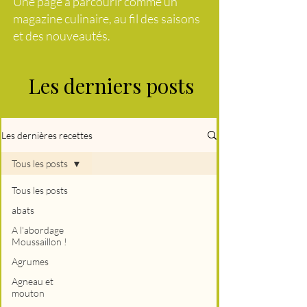
Une page à parcourir comme un
magazine culinaire, au fil des saisons
et des nouveautés.
Les derniers posts
Les dernières recettes
Tous les posts
Tous les posts
abats
A l'abordage
Moussaillon !
Agrumes
Agneau et
mouton