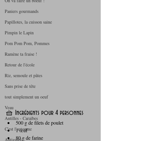
On va faire un boeuf !
Paniers gourmands
Papillotes, la cuisson saine
Pimpin le Lapin
Pom Pom Pom, Pommes
Ramène ta fraise !
Retour de l'école
Riz, semoule et pâtes
Sans prise de tête
tout simplement un oeuf
Veau
🧺 Ingrédients pour 4 personnes
Antilles - Caraïbes
500 g de filets de poulet
C'est l'automne
1 œuf
80 g de farine
Antigaspi