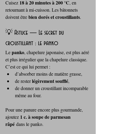
18 à 20 minutes à 200 °C
Cuisez 
, en 
retournant à mi‑cuisson. Les bâtonnets 
bien dorés et croustillants
doivent être 
.
💡 Astuce — Le secret du 
croustillant : le panko
panko
Le 
, chapelure japonaise, est plus aéré 
et plus irrégulier que la chapelure classique. 
C’est ce qui lui permet :
d’absorber moins de matière grasse,
légèrement soufflé
de rester 
,
de donner un croustillant incomparable 
même au four.
Pour une panure encore plus gourmande, 
1 c. à soupe de parmesan 
ajoutez 
râpé
 dans le panko.