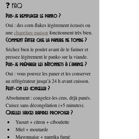
❓ FAQ
Puis‑je remplacer le panko ?
Oui : des corn‑flakes légèrement écrasés ou 
une 
chapelure maison
 fonctionnent très bien.
Comment éviter que la panure ne tombe ?
Séchez bien le poulet avant de le fariner et 
pressez légèrement le panko sur la viande.
Puis‑je préparer les bâtonnets à l’avance ?
Oui : vous pouvez les paner et les conserver 
au réfrigérateur jusqu’à 24 h avant cuisson.
Peut‑on les congeler ?
Absolument : congelez-les crus, déjà panés. 
Cuisez sans décongélation (+5 minutes).
Quelles sauces rapides proposer ?
Yaourt + citron + ciboulette
Miel + moutarde
Mayonnaise + paprika fumé