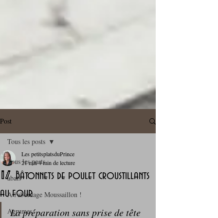
Post
Tous les posts
Les petitsplatsduPrince
Tous les posts
21 mai
4 min de lecture
🥢 Bâtonnets de poulet croustillants
abats
au four
A l'abordage Moussaillon !
La préparation sans prise de tête 
Agrumes