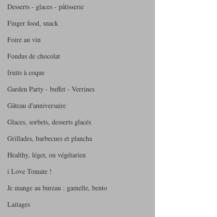
Desserts - glaces - pâtisserie
Finger food, snack
Foire au vin
Fondus de chocolat
fruits à coque
Garden Party - buffet - Verrines
Gâteau d'anniversaire
Glaces, sorbets, desserts glacés
Grillades, barbecues et plancha
Healthy, léger, ou végétarien
i Love Tomate !
Je mange au bureau : gamelle, bento
Laitages