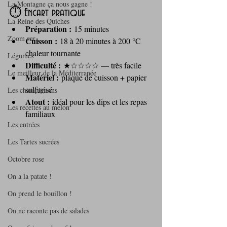
La Montagne ça nous gagne !
⏱️ Encart pratique
La Reine des Quiches
Préparation :
 15 minutes
Zoom sur ...
Cuisson :
 18 à 20 minutes à 200 °C 
chaleur tournante
Légumes
Difficulté :
 ★☆☆☆☆ — très facile
Le meilleur de la Méditerranée
Matériel :
 plaque de cuisson + papier 
sulfurisé
Les champignons
Atout :
 idéal pour les dips et les repas 
Les recettes au melon
familiaux
Les entrées
Les Tartes sucrées
Octobre rose
On a la patate !
On prend le bouillon !
On ne raconte pas de salades