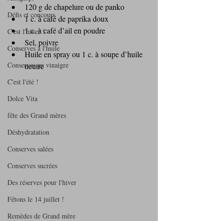
120 g de chapelure ou de panko
Défis et concours
1 c. à café de paprika doux
1 c. à café d’ail en poudre
C'est l'hiver !
Sel, poivre
Conserves à l'huile
Huile en spray ou 1 c. à soupe d’huile 
Conserves au vinaigre
neutre
C'est l'été !
Dolce Vita
fête des Grand mères
Déshydratation
Conserves salées
Conserves sucrées
Des réserves pour l'hiver
Fêtons le 14 juillet !
Remèdes de Grand mère