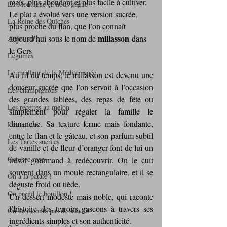
maïs, plus abondant et plus facile à cultiver. 
La Montagne ça nous gagne !
Le plat a évolué vers une version sucrée, 
La Reine des Quiches
plus proche du flan, que l’on connaît 
millasson
aujourd’hui sous le nom de 
 dans 
Zoom sur ...
le Gers
Légumes
Le meilleur de la Méditerranée
Au fil du temps, le millasson est devenu une 
douceur sucrée que l’on servait à l’occasion 
Les champignons
des grandes tablées, des repas de fête ou 
Les recettes au melon
simplement pour régaler la famille le 
dimanche. Sa texture ferme mais fondante, 
Les entrées
entre le flan et le gâteau, et son parfum subtil 
Les Tartes sucrées
de vanille et de fleur d’oranger font de lui un 
Octobre rose
trésor gourmand à redécouvrir. On le cuit 
souvent dans un moule rectangulaire, et il se 
On a la patate !
déguste froid ou tiède.
On prend le bouillon !
Un dessert modeste mais noble, qui raconte 
l’histoire des terroirs gascons à travers ses 
On ne raconte pas de salades
ingrédients simples et son authenticité.