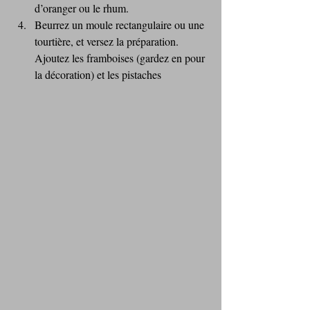
d’oranger ou le rhum.
Beurrez un moule rectangulaire ou une 
tourtière, et versez la préparation. 
Ajoutez les framboises (gardez en pour 
la décoration) et les pistaches