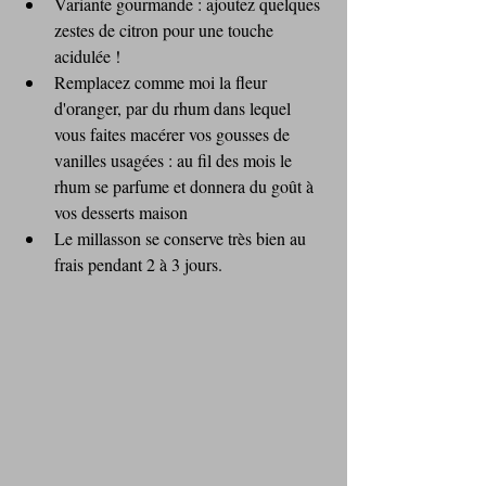
Variante gourmande : ajoutez quelques 
zestes de citron pour une touche 
acidulée !
Remplacez comme moi la fleur 
d'oranger, par du rhum dans lequel 
vous faites macérer vos gousses de 
vanilles usagées : au fil des mois le 
rhum se parfume et donnera du goût à 
vos desserts maison
Le millasson se conserve très bien au 
frais pendant 2 à 3 jours.