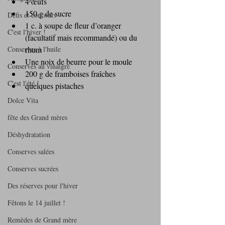
4 œufs
150 g de sucre
Défis et concours
1 c. à soupe de fleur d’oranger 
C'est l'hiver !
(facultatif mais recommandé) ou du 
rhum
Conserves à l'huile
Une noix de beurre pour le moule
Conserves au vinaigre
200 g de framboises fraîches
C'est l'été !
quelques pistaches
Dolce Vita
fête des Grand mères
Déshydratation
Conserves salées
Conserves sucrées
Des réserves pour l'hiver
Fêtons le 14 juillet !
Remèdes de Grand mère