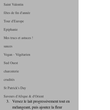
Saint Valentin
fêtes de fin d'année
Tour d'Europe
Epiphanie
Mes trucs et astuces !
sauces
Vegan - Végétarien
Sud Ouest
charcuterie
crudités
St Patrick's Day
Saveurs d'Afrque & d'Orient
Versez le lait progressivement tout en 
mélangeant, puis ajoutez la fleur 