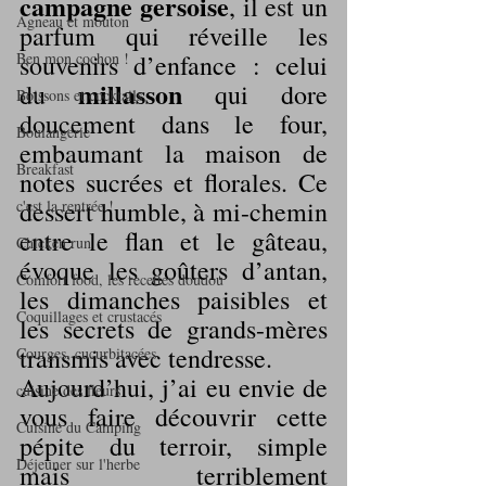
campagne gersoise
, il est un 
Agneau et mouton
parfum qui réveille les 
Ben mon cochon !
souvenirs d’enfance : celui 
millasson 
du 
qui dore 
Boissons et cocktails
doucement dans le four, 
Boulangerie
embaumant la maison de 
Breakfast
notes sucrées et florales. Ce 
dessert humble, à mi-chemin 
c'est la rentrée !
entre le flan et le gâteau, 
Chicken run
évoque les goûters d’antan, 
Comfort food, les recettes doudou
les dimanches paisibles et 
Coquillages et crustacés
les secrets de grands-mères 
transmis avec tendresse.
Courges, cucurbitacées
Aujourd’hui, j’ai eu envie de 
cuisine des fleurs
vous faire découvrir cette 
Cuisine du Camping
pépite du terroir, simple 
Déjeuner sur l'herbe
mais terriblement 