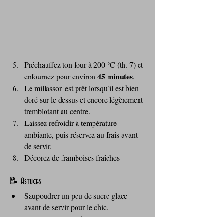
Préchauffez ton four à 200 °C (th. 7) et 
45 minutes
enfournez pour environ 
.
Le millasson est prêt lorsqu’il est bien 
doré sur le dessus et encore légèrement 
tremblotant au centre.
Laissez refroidir à température 
ambiante, puis réservez au frais avant 
de servir.
Décorez de framboises fraîches
📝 Astuces 
Saupoudrer un peu de sucre glace 
avant de servir pour le chic.