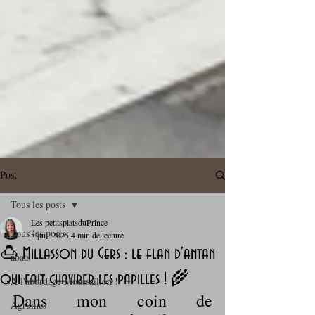
Post
Tous les posts
Les petitsplatsduPrince
Tous les posts
5 juil. 2025
4 min de lecture
🍮 Millasson du Gers : le flan d'antan
abats
qui fait chavirer les papilles ! 🌾
A l'abordage Moussaillon !
Dans mon coin de 
Agrumes