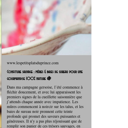
www.lespetitsplatsduprince.com
Confiture sauvage : mûres & baies de sureau pour une
gourmandise 100% nature 🍇
Dans ma campagne gersoise, l’été commence à
fléchir doucement, et avec lui apparaissent les
premiers signes de la cueillette saisonnière que
j’attends chaque année avec impatience. Les
mûres commencent à noircir sur les talus, et les
baies de sureau noir prennent cette teinte
profonde qui promet des saveurs puissantes et
généreuses. Il n’y a pas plus réjouissant que de
remplir son panier de ces trésors sauvages, en