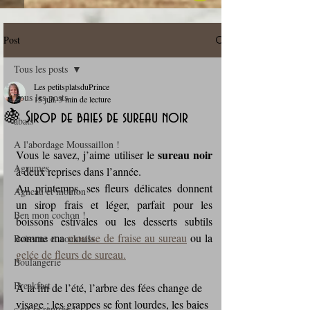
Post
Tous les posts
Les petitsplatsduPrince
Tous les posts
15 juil.
3 min de lecture
🍇 Sirop de baies de sureau noir
abats
A l'abordage Moussaillon !
sureau noir
Vous le savez, j’aime utiliser le 
Agrumes
à deux reprises dans l’année. 
Au printemps, ses fleurs délicates donnent 
Agneau et mouton
un sirop frais et léger, parfait pour les 
Ben mon cochon !
boissons estivales ou les desserts subtils 
comme ma 
mousse de fraise au sureau
 ou la 
Boissons et cocktails
gelée de fleurs de sureau.
Boulangerie
Breakfast
À la fin de l’été, l’arbre des fées change de 
visage : les grappes se font lourdes, les baies 
c'est la rentrée !