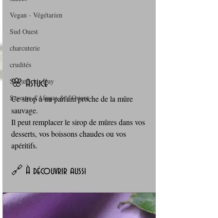
Vegan - Végétarien
Sud Ouest
charcuterie
crudités
St Patrick's Day
🌸 Astuce
Saveurs d'Afrque & d'Orient
Ce sirop a un parfum proche de la mûre 
sauvage. 
Il peut remplacer le sirop de mûres dans vos 
desserts, vos boissons chaudes ou vos 
apéritifs.
🔗 À découvrir aussi