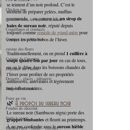
se teintent d’un noir profond. C’est le 
Chicken run
moment de préparer gelées, muffins 
un sirop de 
gourmands… ou comme ici, 
Comfort food, les recettes doudou
baies de sureau noir
, réputé depuis 
Coquillages et crustacés
toujours comme 
remède de grand‑mère
 pour 
Courges, cucurbitacées
contrer les petits bobos de l’hiver.
cuisine des fleurs
1 cuillère à 
Traditionnellement, on en prend 
Cuisine du Camping
soupe quatre fois par jour
 en cas de toux, 
ou on le dilue dans les boissons chaudes de 
Déjeuner sur l'herbe
l’hiver pour profiter de ses propriétés 
Desserts - glaces - pâtisserie
antitussives, antivirales et légèrement 
anti‑inflammatoires.
Finger food, snack
Foire au vin
🌿 
À propos du sureau noir
Fondus de chocolat
Le sureau noir (Sambucus nigra) porte des 
fruits à coque
grappes tombantes
 et fleurit au printemps. 
sureau hièble 
À ne pas confondre avec le 
Garden Party - buffet - Verrines