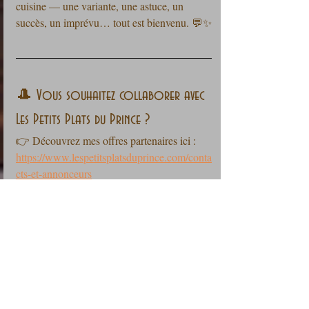
cuisine — une variante, une astuce, un 
succès, un imprévu… tout est bienvenu. 💬✨
🎩 Vous souhaitez collaborer avec 
Les Petits Plats du Prince ?
👉 Découvrez mes offres partenaires ici :
https://www.lespetitsplatsduprince.com/conta
cts-et-annonceurs
📬 Restons en contact !
Vous souhaitez ne rater aucune recette du 
blog ?
👉 Abonnez-vous !
Le formulaire est ici : 
https://www.lespetitsplatsduprince.com/conta