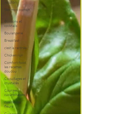
mouton
Ben mon cochon
!
Boissons et
cocktails
Boulangerie
Breakfast
c'est la rentrée !
Chicken run
Comfort food,
les recettes
doudou
Coquillages et
crustacés
Courges,
cucurbitacées
cuisine des
fleurs
Cuisine du