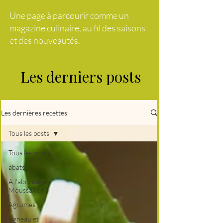
Une page à parcourir comme un
magazine culinaire, au fil des saisons
et des nouveautés.
Les derniers posts
Les dernières recettes
Tous les posts
Tous les posts
abats
A l'abordage
Moussaillon !
Agrumes
Agneau et