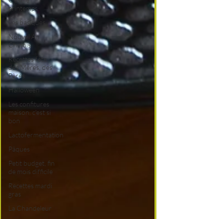
printemps
Les basiques
Nouvel An
Chinois
Recettes fête
des Mères, des
Pères
Halloween
Les confitures
maison, c'est si
bon
Lactofermentation
Pâques
Petit budget, fin
de mois difficile
Recettes mardi
gras
La Chandeleur