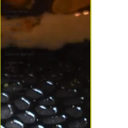
l'huile
Conserves au
vinaigre
C'est l'été !
Dolce Vita
fête des Grand
mères
Déshydratation
Conserves
salées
Conserves
sucrées
Des réserves
pour l'hiver
Fêtons le 14
juillet !
Remèdes de
Grand mère
C'est le