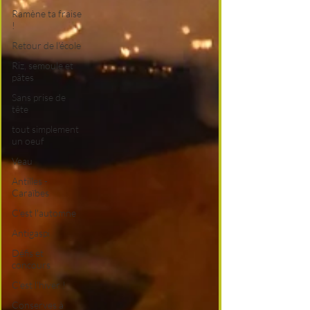
Ramène ta fraise
!
Retour de l'école
Riz, semoule et
pâtes
Sans prise de
tête
tout simplement
un oeuf
Veau
Antilles -
Caraïbes
C'est l'automne
Antigaspi
Défis et
concours
C'est l'hiver !
Conserves à