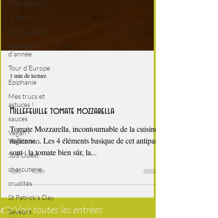
Thanksgiving
St Patrick
Saint Valentin
fêtes de fin
d'année
Tour d'Europe
Epiphanie
1 min de lecture
Mes trucs et
astuces !
C'est l'été !
sauces
Millefeuille tomate mozzarella
Vegan -
Végétarien
Tomate Mozzarella, incontournable de la cuisine
Sud Ouest
italienne... Les 4 éléments basique de cet antipasti
charcuterie
sont : la tomate bien sûr, la...
crudités
St Patrick's Day
Saveurs