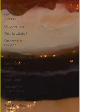
melon
Les entrées
Les Tartes
sucrées
Octobre rose
On a la patate !
On prend le
bouillon !
On ne raconte
pas de salades
On va faire un
boeuf !
Paniers
gourmands
Papillotes, la
cuisson saine
Pimpin le Lapin
Pom Pom Pom,
Pommes