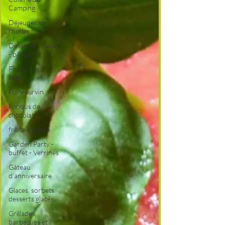
Camping
Déjeuner sur
l'herbe
Desserts - glaces
- pâtisserie
Finger food,
snack
Foire au vin
Fondus de
chocolat
fruits à coque
Garden Party -
buffet - Verrines
Gâteau
d'anniversaire
Glaces, sorbets,
desserts glacés
Grillades,
barbecues et