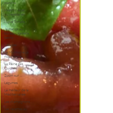
plancha
Healthy, léger,
ou végétarien
i Love Tomate !
Je mange au
bureau : gamelle,
bento
Laitages
La Montagne ça
nous gagne !
La Reine des
Quiches
Zoom sur ...
Légumes
Le meilleur de la
Méditerranée
Les champignons
Les recettes au