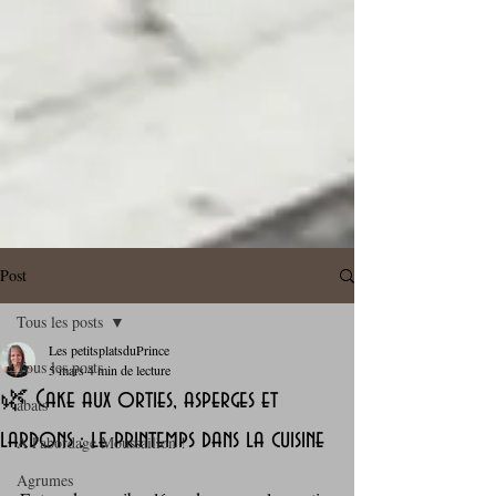
Post
Tous les posts
Les petitsplatsduPrince
Tous les posts
5 mars
4 min de lecture
🌿 Cake aux orties, asperges et
abats
lardons : le printemps dans la cuisine
A l'abordage Moussaillon !
Agrumes