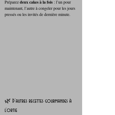
deux cakes à la fois
Préparez 
 : l’un pour 
maintenant, l’autre à congeler pour les jours 
pressés ou les invités de dernière minute.
🌿 D’autres recettes gourmandes à 
l’ortie