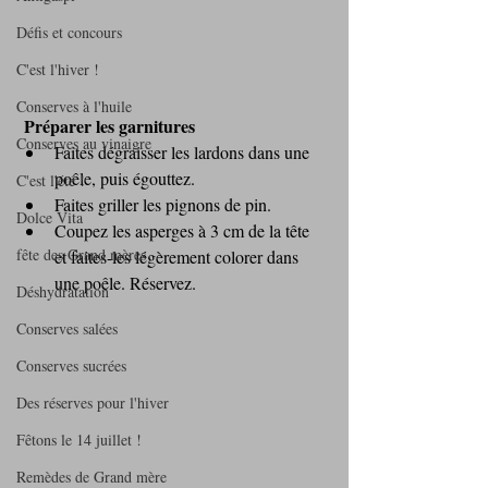
Défis et concours
C'est l'hiver !
Conserves à l'huile
Préparer les garnitures
Conserves au vinaigre
Faites dégraisser les lardons dans une 
poêle, puis égouttez.
C'est l'été !
Faites griller les pignons de pin.
Dolce Vita
Coupez les asperges à 3 cm de la tête 
fête des Grand mères
et faites-les légèrement colorer dans 
une poêle. Réservez.
Déshydratation
Conserves salées
Conserves sucrées
Des réserves pour l'hiver
Fêtons le 14 juillet !
Remèdes de Grand mère