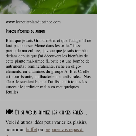
www.lespetitsplatsduprince.com
Pistou d'orties du jardin
Bien que je sois Grand-mère, et que l'adage "il ne
faut pas pousser Mémé dans les orties" fasse
partie de ma culture, j'avoue que je suis tombée
dedans depuis que j'ai découvert les bienfaits de
cette plante mal-aimée !L'ortie est une bombe de
nutriments : reminéralisante, riche en oligo-
éléments, en vitamines du groupe A, B et C, elle
est nourrissante, antibactérienne, antivirale... Nos
aïeux le savaient bien et l'utilisaient à toutes les
sauces : le jardinier malin en met quelques
feuilles
🍽️ Et si vous aimez les cakes salés…
Voici d’autres idées pour varier les plaisirs, 
nourrir un 
buffet
 ou 
préparer vos repas à 