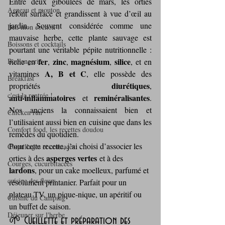
Entre deux giboulées de mars, les orties 
Agneau et mouton
refont surface et grandissent à vue d’œil au 
jardin. Souvent considérée comme une 
Ben mon cochon !
mauvaise herbe, cette plante sauvage est 
Boissons et cocktails
pourtant une véritable pépite nutritionnelle : 
fer
zinc
magnésium
silice
Boulangerie
riche en 
, 
, 
, 
, et en 
A, B et C
vitamines 
, elle possède des 
Breakfast
diurétiques
propriétés 
, 
c'est la rentrée !
anti‑inflammatoires
reminéralisantes
 et 
. 
Nos anciens la connaissaient bien et 
Chicken run
l’utilisaient aussi bien en cuisine que dans les 
Comfort food, les recettes doudou
remèdes du quotidien.
Pour cette recette, j’ai choisi d’associer les 
Coquillages et crustacés
asperges vertes
orties à des 
 et à des 
Courges, cucurbitacées
lardons
, pour un cake moelleux, parfumé et 
cuisine des fleurs
résolument printanier. Parfait pour un 
plateau TV, un pique‑nique, un apéritif ou 
Cuisine du Camping
un buffet de saison.
Déjeuner sur l'herbe
🌱 Cueillette et préparation des 