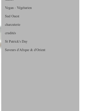
Vegan - Végétarien
Sud Ouest
charcuterie
crudités
St Patrick's Day
Saveurs d'Afrque & d'Orient