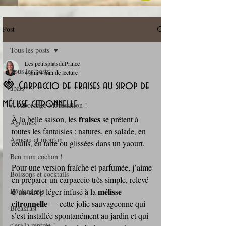
Post
Tous les posts
Les petitsplatsduPrince
Tous les posts
4 juin
4 min de lecture
🍓 Carpaccio de fraises au sirop de
abats
mélisse citronnelle
A l'abordage Moussaillon !
fraises 
À la belle saison, les 
se prêtent à 
Agrumes
toutes les fantaisies : natures, en salade, en 
Agneau et mouton
coulis, en tarte ou glissées dans un yaourt. 
Ben mon cochon !
Pour une version fraîche et parfumée, j’aime 
Boissons et cocktails
en préparer un carpaccio très simple, relevé 
mélisse 
Boulangerie
d’un sirop léger infusé à la 
citronnelle
 — cette jolie sauvageonne qui 
Breakfast
s’est installée spontanément au jardin et qui 
c'est la rentrée !