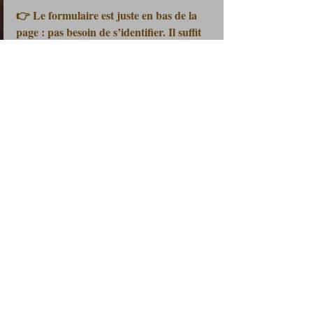
👉 Le formulaire est juste en bas de la 
page : pas besoin de s’identifier. Il suffit 
de choisir un nombre d’étoiles ⭐ et de 
laisser votre commentaire.
Dites-moi comment il a vécu dans votre 
cuisine — une variante, une astuce, un 
succès, un imprévu… tout est bienvenu. 💬✨
🎩 Vous souhaitez collaborer avec 
Les Petits Plats du Prince ?
👉 Découvrez mes offres partenaires ici :
https://www.lespetitsplatsduprince.com/conta
cts-et-annonceurs