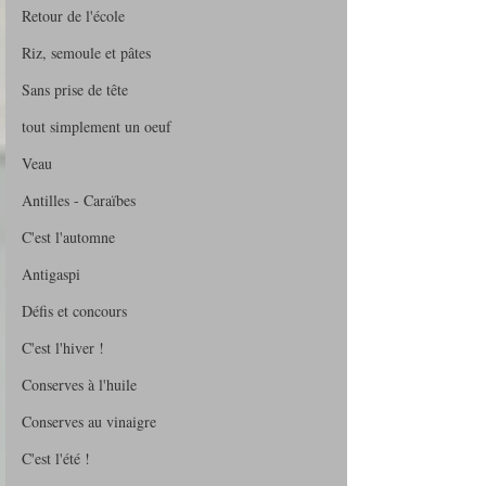
Retour de l'école
Riz, semoule et pâtes
Sans prise de tête
tout simplement un oeuf
Veau
Antilles - Caraïbes
C'est l'automne
Antigaspi
Défis et concours
C'est l'hiver !
Conserves à l'huile
Conserves au vinaigre
C'est l'été !