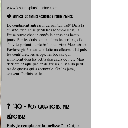
www.lespetitsplatsduprince.com
🍓 Vinaigre de fraises (queues & fruits abîmés)
Le condiment antigaspi du printemps🌿 Dans la
cuisine, rien ne se perdDans le Sud‑Ouest, la
fraise ouvre chaque année la danse des beaux
jours. Sur les étals comme dans les jardins, elle
s’invite partout : tarte brillante, Eton Mess aérien,
Pavlova généreuse, charlotte moelleuse… Et puis
les confitures, les sirops, les bocaux qui
annoncent déjà les petits déjeuners de l’été.Mais
derrière chaque panier de fraises, il y a un petit
tas de queues qui s’accumule. On les jette,
souvent. Parfois on le
❓ 
FAQ – Vos questions, mes 
réponses
Puis‑je remplacer la mélisse ?
   Oui, par 