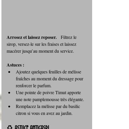
Arrosez et laissez reposer.
   Filtrez le 
sirop, versez-le sur les fraises et laissez 
macérer jusqu’au moment du service.
Astuces :
Ajoutez quelques feuilles de mélisse 
fraîches au moment du dressage pour 
renforcer le parfum.
Une pointe de poivre Timut apporte 
une note pamplemousse très élégante.
Remplacez la mélisse par du basilic 
citron si vous en avez au jardin.
♻️ 
ASTUCE ANTIGASPI