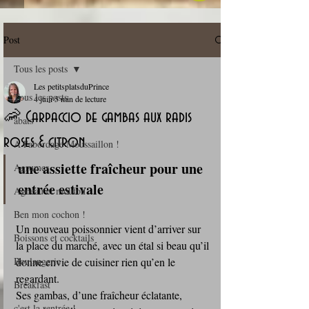
Post
Tous les posts
Les petitsplatsduPrince
Tous les posts
4 juin
5 min de lecture
🦐 Carpaccio de gambas aux radis
abats
roses & citron
A l'abordage Moussaillon !
une assiette fraîcheur pour une 
Agrumes
entrée estivale
Agneau et mouton
Ben mon cochon !
Un nouveau poissonnier vient d’arriver sur 
Boissons et cocktails
la place du marché, avec un étal si beau qu’il 
Boulangerie
donne envie de cuisiner rien qu’en le 
regardant. 
Breakfast
Ses gambas, d’une fraîcheur éclatante, 
c'est la rentrée !