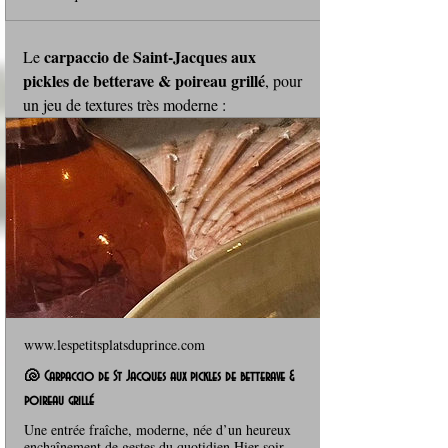
carpaccio de Saint‑Jacques aux 
Le 
pickles de betterave & poireau grillé
, pour 
un jeu de textures très moderne :
www.lespetitsplatsduprince.com
🐚 Carpaccio de St Jacques aux pickles de betterave &
poireau grillé
Une entrée fraîche, moderne, née d’un heureux
enchaînement de gestes du quotidien.Hier soir,