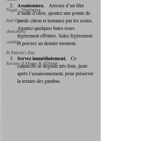
Assaisonnez.
   Arrosez d’un filet 
Vegan - Végétarien
d’huile d’olive, ajoutez une pointe de 
jus de citron et terminez par les zestes. 
Sud Ouest
Ajoutez quelques baies roses 
charcuterie
légèrement effritées. Salez légèrement 
crudités
et poivrez au dernier moment.
St Patrick's Day
Servez immédiatement.
   Ce 
Saveurs d'Afrque & d'Orient
carpaccio se déguste très frais, juste 
après l’assaisonnement, pour préserver 
la texture des gambas.