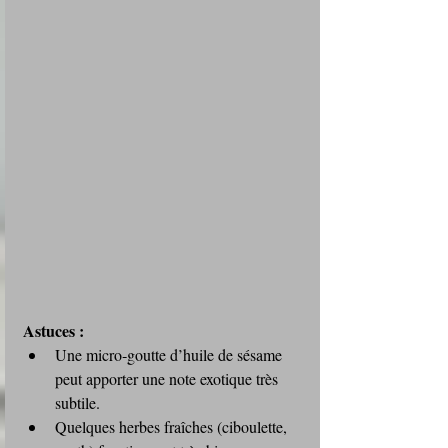
Astuces :
Une micro‑goutte d’huile de sésame 
peut apporter une note exotique très 
subtile.
Quelques herbes fraîches (ciboulette, 