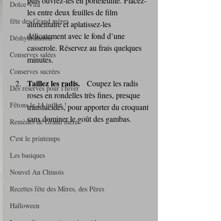
puis ouvrez-les en portefeuille. Placez-
Dolce Vita
les entre deux feuilles de film 
fête des Grand mères
alimentaire et aplatissez-les 
délicatement avec le fond d’une 
Déshydratation
casserole. Réservez au frais quelques 
Conserves salées
minutes.
Conserves sucrées
Taillez les radis.
   Coupez les radis 
Des réserves pour l'hiver
roses en rondelles très fines, presque 
Fêtons le 14 juillet !
translucides, pour apporter du croquant 
sans dominer le goût des gambas.
Remèdes de Grand mère
C'est le printemps
Les basiques
Nouvel An Chinois
Recettes fête des Mères, des Pères
Halloween