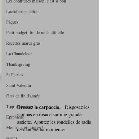
Les confitures maison, c'est si bon
Lactofermentation
Pâques
Petit budget, fin de mois difficile
Recettes mardi gras
La Chandeleur
Thanksgiving
St Patrick
Saint Valentin
fêtes de fin d'année
Tour d'Europe
Dressez le carpaccio.
   Disposez les 
gambas en rosace sur une grande 
Epiphanie
assiette. Ajoutez les rondelles de radis 
Mes trucs et astuces !
de manière harmonieuse.
sauces