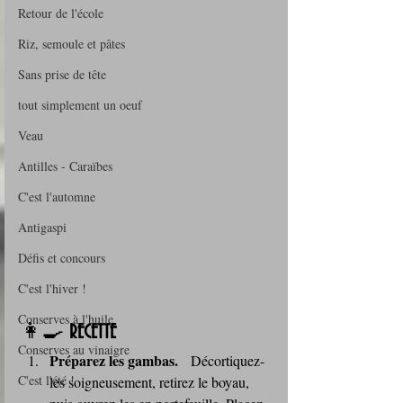
Retour de l'école
Riz, semoule et pâtes
Sans prise de tête
tout simplement un oeuf
Veau
Antilles - Caraïbes
C'est l'automne
Antigaspi
Défis et concours
C'est l'hiver !
Conserves à l'huile
👩‍🍳 
RECETTE 
Conserves au vinaigre
Préparez les gambas.
   Décortiquez-
C'est l'été !
les soigneusement, retirez le boyau, 