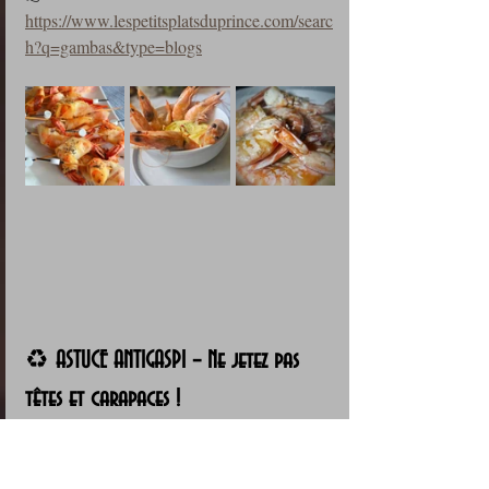
https://www.lespetitsplatsduprince.com/searc
h?q=gambas&type=blogs
♻️ 
ASTUCE ANTIGASPI – Ne jetez pas 
têtes et carapaces !
Les têtes et carapaces de gambas sont de 
véritables trésors de cuisine : elles 