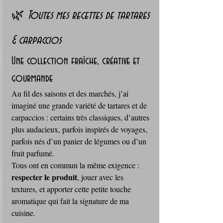
🌿 
Toutes mes recettes de tartares 
& carpaccios
Une collection fraîche, créative et 
gourmande
Au fil des saisons et des marchés, j’ai 
imaginé une grande variété de tartares et de 
carpaccios : certains très classiques, d’autres 
plus audacieux, parfois inspirés de voyages, 
parfois nés d’un panier de légumes ou d’un 
fruit parfumé. 
Tous ont en commun la même exigence : 
respecter le produit
, jouer avec les 
textures, et apporter cette petite touche 
aromatique qui fait la signature de ma 
cuisine.