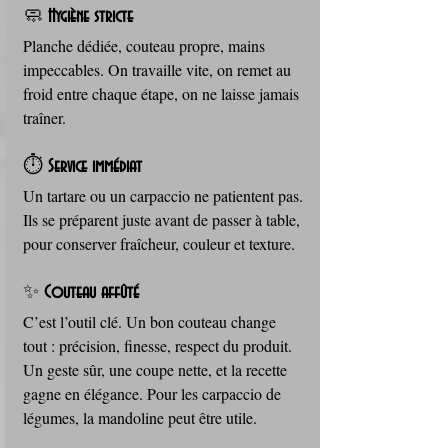
🧼 
Hygiène stricte
Planche dédiée, couteau propre, mains 
impeccables. On travaille vite, on remet au 
froid entre chaque étape, on ne laisse jamais 
traîner.
⏱️ 
Service immédiat
Un tartare ou un carpaccio ne patientent pas. 
Ils se préparent juste avant de passer à table, 
pour conserver fraîcheur, couleur et texture.
✨ 
Couteau affûté
C’est l’outil clé. Un bon couteau change 
tout : précision, finesse, respect du produit. 
Un geste sûr, une coupe nette, et la recette 
gagne en élégance. Pour les carpaccio de 
légumes, la mandoline peut être utile.