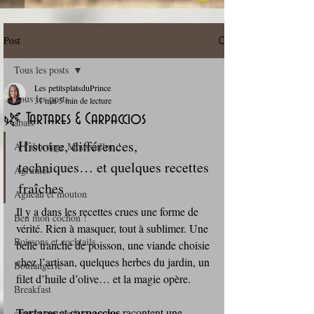
Post
Tous les posts
Les petitsplatsduPrince
Tous les posts
31 mai
5 min de lecture
🌿 Tartares & Carpaccios
abats
Histoire, différences, 
A l'abordage Moussaillon !
techniques… et quelques recettes 
Agrumes
fraîches
Agneau et mouton
Il y a dans les recettes crues une forme de 
Ben mon cochon !
vérité. Rien à masquer, tout à sublimer. Une 
Boissons et cocktails
belle tranche de poisson, une viande choisie 
chez l’artisan, quelques herbes du jardin, un 
Boulangerie
filet d’huile d’olive… et la magie opère. 
Breakfast
Tartares 
carpaccios 
et 
racontent une 
c'est la rentrée !