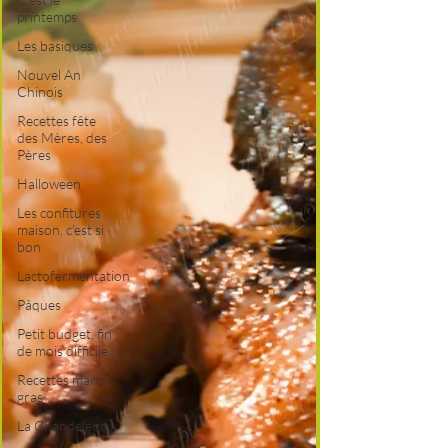
printemps
Les basiques
Nouvel An
Chinois
Recettes fête
des Mères, des
Pères
Halloween
Les confitures
maison, c'est si
bon
Lactofermentation
Pâques
Petit budget, fin
de mois difficile
Recettes mardi
gras
La Chandeleur