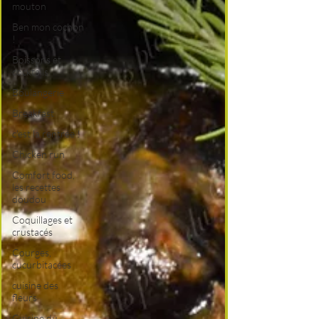
mouton
Ben mon cochon
!
Boissons et
cocktails
Boulangerie
Breakfast
c'est la rentrée !
Chicken run
Comfort food,
les recettes
doudou
Coquillages et
crustacés
Courges,
cucurbitacées
cuisine des
fleurs
Cuisine du