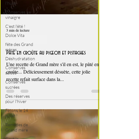
l'huile
Conserves au
vinaigre
C'est l'été !
Dolce Vita
fête des Grand
mères
3 min de lecture
Déshydratation
fêtes de fin d'année
Conserves
salées
Pâté en croûte au pigeon et pistaches
Conserves
sucrées
Une recette de Grand mère s'il en est, le pâté en
Des réserves
croûte... Délicieusement désuète, cette jolie
pour l'hiver
recette refait surface dans la...
Fêtons le 14
juillet !
Remèdes de
Grand mère
C'est le