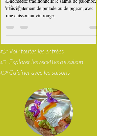
d'Afrque &
d'Orient
fêtes de fin d'année
Salmis de palombes ou de pintade au vin
rouge
Une recette traditionnelle le salmis de palombe,
mais également de pintade ou de pigeon, avec
une cuisson au vin rouge.
👉 Voir toutes les entrées
👉 Explorer les recettes de saison
👉 Cuisiner avec les saisons