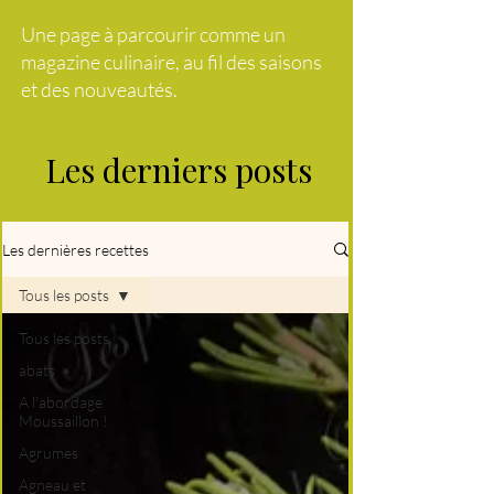
Une page à parcourir comme un
magazine culinaire, au fil des saisons
et des nouveautés.
Les derniers posts
Les dernières recettes
Tous les posts
Tous les posts
abats
A l'abordage
Moussaillon !
Agrumes
Agneau et