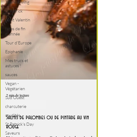
Thanksgiving
St Patrick
Saint Valentin
fêtes de fin
d'année
Tour d'Europe
Epiphanie
Mes trucs et
astuces !
sauces
Vegan -
Végétarien
Sud Ouest
charcuterie
crudités
St Patrick's Day
Saveurs
2 min de lecture