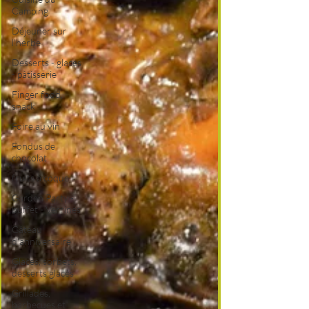
Camping
Déjeuner sur
l'herbe
Desserts - glaces
- pâtisserie
Finger food,
snack
Foire au vin
Fondus de
chocolat
fruits à coque
Garden Party -
buffet - Verrines
Gâteau
d'anniversaire
Glaces, sorbets,
desserts glacés
Grillades,
barbecues et