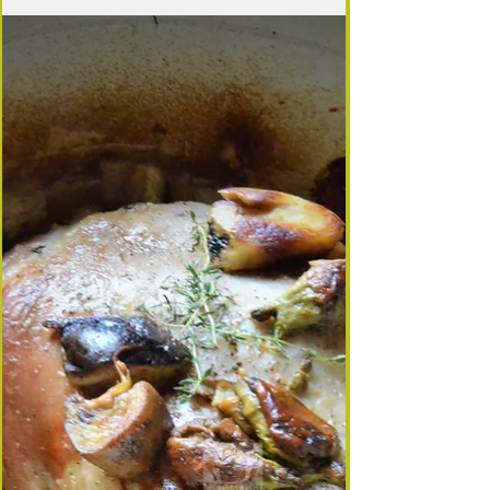
De mars à juin, la forêt dévoile l’un de ses trésors
les plus convoités. La morille fait partie de ces
champignons qui créent l’attente. Contrairement
aux cèpes ou aux trompettes de la mort, qui
arrivent plutôt en fin d’été, la morille surgit dès les
premiers redoux, entre mars et juin, dans les
sous‑bois de feuillus. Son parfum unique, sa
texture alvéolée et son élégance en cuisine en font
un véritable joyau pour les gastronomes. 🌿
Reconnaître la morille La morille se disti