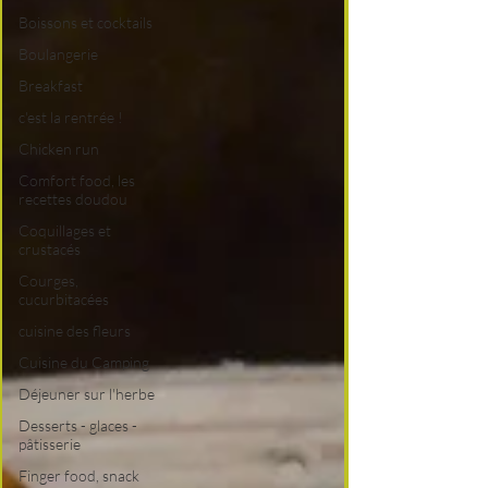
Boissons et cocktails
Boulangerie
Breakfast
c'est la rentrée !
Chicken run
Comfort food, les
recettes doudou
Coquillages et
crustacés
Courges,
cucurbitacées
cuisine des fleurs
Cuisine du Camping
Déjeuner sur l'herbe
Desserts - glaces -
pâtisserie
Finger food, snack