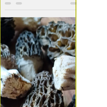
Anti‑gaspillage chic & retour du marché Ce
matin, au marché, les gros champignons de Paris
bien blancs, bien fermes m’ont littéralement
appelée. Leur rondeur parfaite, leur fraîcheur,
cette promesse de texture… Et puis, en rentrant, il
restait un peu de bœuf bourguignon du déjeuner :
viande confite, jus sombre, parfum de vin rouge.
L’idée s’est imposée d’elle‑même : revisiter le
champignon farci dans une version généreuse,
élégante, et surtout anti‑gaspillage. On snackerait
l