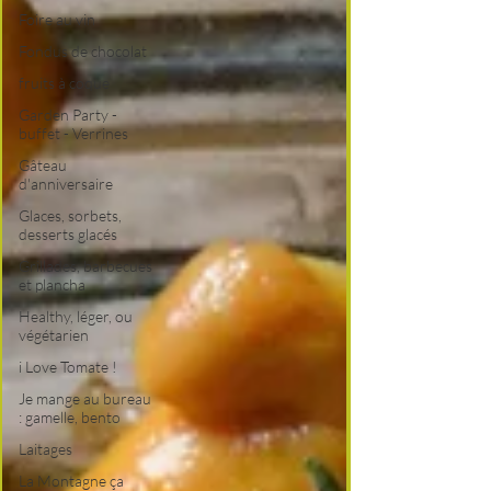
Foire au vin
Fondus de chocolat
fruits à coque
Garden Party -
buffet - Verrines
Gâteau
d'anniversaire
Glaces, sorbets,
desserts glacés
Grillades, barbecues
et plancha
Healthy, léger, ou
végétarien
i Love Tomate !
Je mange au bureau
: gamelle, bento
Laitages
La Montagne ça