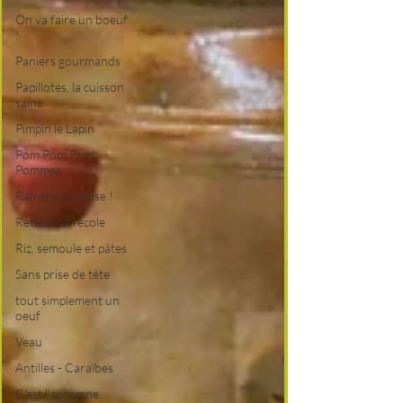
On va faire un boeuf
!
Paniers gourmands
Papillotes, la cuisson
saine
Pimpin le Lapin
Pom Pom Pom,
Pommes
Ramène ta fraise !
Retour de l'école
Riz, semoule et pâtes
Sans prise de tête
tout simplement un
oeuf
Veau
Antilles - Caraïbes
C'est l'automne