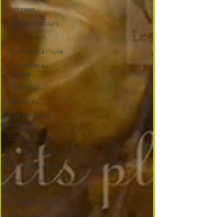
Antigaspi
Défis et concours
C'est l'hiver !
Conserves à l'huile
Conserves au
vinaigre
C'est l'été !
Dolce Vita
fête des Grand
mères
Déshydratation
Conserves salées
Conserves sucrées
Des réserves pour
l'hiver
Fêtons le 14 juillet !
Remèdes de Grand