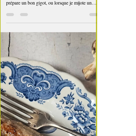
4 min de lecture
C'est l'automne
🍖 Épaule d’Agneau Rôtie aux Cèpes : une
Recette Simple, Fondante et Parfumée
Nous mangeons finalement assez peu d’agneau à
la maison, sauf à l’occasion de Pâques, lorsque je
prépare un bon gigot, ou lorsque je mijote un
couscous ou un tajine pour les grandes tablées
familiales. Pourtant, il existe un morceau que l’on
peut cuisiner toute l’année , et qui régale toujours
4 à 6 personnes : l’épaule d’agneau . Savoureuse,
abordable, tendre, elle se prête aussi bien aux
cuissons au four qu’aux mijotés en cocotte. Rôtie,
confite ou parfumée aux herbes, elle