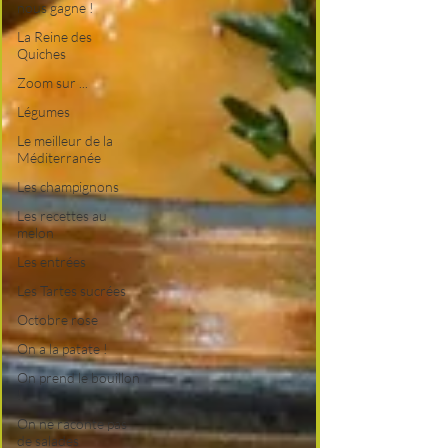
nous gagne !
La Reine des
Quiches
Zoom sur ...
Légumes
Le meilleur de la
Méditerranée
Les champignons
Les recettes au
melon
Les entrées
Les Tartes sucrées
Octobre rose
On a la patate !
On prend le bouillon
!
On ne raconte pas
de salades