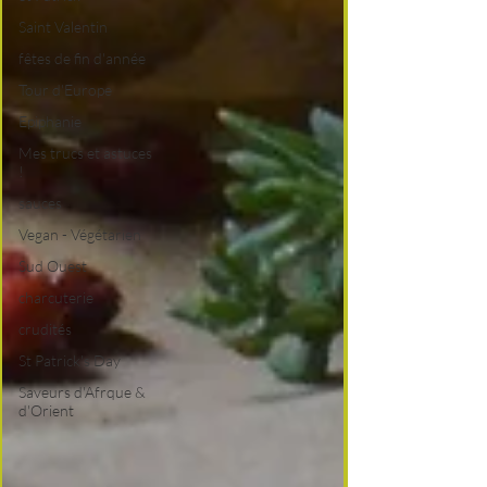
Saint Valentin
fêtes de fin d'année
Tour d'Europe
Epiphanie
Mes trucs et astuces
!
sauces
Vegan - Végétarien
Sud Ouest
charcuterie
crudités
St Patrick's Day
Saveurs d'Afrque &
d'Orient