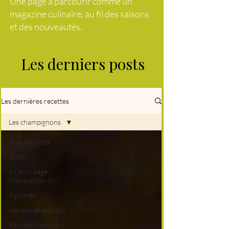
Une page à parcourir comme un
magazine culinaire, au fil des saisons
et des nouveautés.
Les derniers posts
Les dernières recettes
Les champignons
Tous les posts
abats
A l'abordage
Moussaillon !
Agrumes
Agneau et mouton
Ben mon cochon !