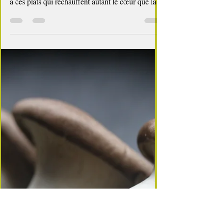
4 min de lecture
Chicken run
🍄 Blancs de poulet à la crème et aux
champignons
Le plat douceur pour célébrer la Fête des
Grand‑Mères Pour la Fête des Grand‑Mères , il y
a ces plats qui réchauffent autant le cœur que la
maison. Ces recettes simples, généreuses, qui
mijotent doucement et qui rappellent les
dimanches où l’on se retrouvait autour d’une table
joyeuse, avec l’odeur de la crème et des
champignons qui flotte dans la cuisine. Ce poulet
à la crème , inspiré de l’escalope normande, fait
partie de ces plats‑câlins que l’on aime offrir à
celles qui