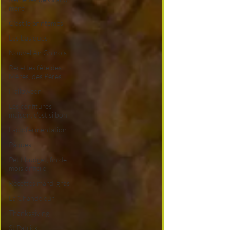
mère
C'est le printemps
Les basiques
Nouvel An Chinois
Recettes fête des
Mères, des Pères
Halloween
Les confitures
maison, c'est si bon
Lactofermentation
Pâques
Petit budget, fin de
mois difficile
Recettes mardi gras
La Chandeleur
Thanksgiving
St Patrick