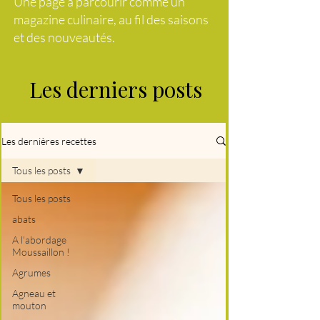
Une page à parcourir comme un
magazine culinaire, au fil des saisons
et des nouveautés.
Les derniers posts
Les dernières recettes
Tous les posts
Tous les posts
abats
A l'abordage
Moussaillon !
Agrumes
Agneau et
mouton