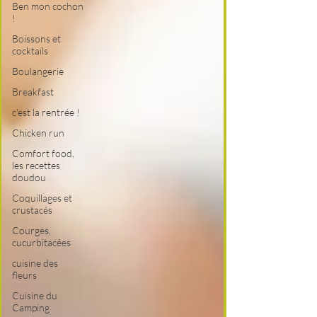
Ben mon cochon
!
Boissons et
cocktails
Boulangerie
Breakfast
c'est la rentrée !
Chicken run
Comfort food,
les recettes
doudou
Coquillages et
crustacés
Courges,
cucurbitacées
cuisine des
fleurs
Cuisine du
Camping