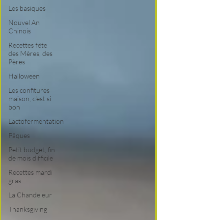
Les basiques
Nouvel An
Chinois
Recettes fête
des Mères, des
Pères
Halloween
Les confitures
maison, c'est si
bon
Lactofermentation
Pâques
Petit budget, fin
de mois difficile
Recettes mardi
gras
La Chandeleur
Thanksgiving