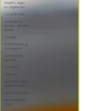
Healthy, léger,
ou végétarien
i Love Tomate !
Je mange au
bureau : gamelle,
bento
Laitages
La Montagne ça
nous gagne !
La Reine des
Quiches
Zoom sur ...
Légumes
Le meilleur de la
Méditerranée
Les champignons
Les recettes au
melon