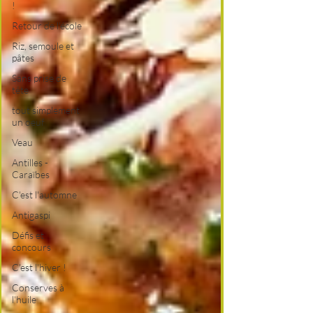
!
Retour de l'école
Riz, semoule et
pâtes
Sans prise de
tête
tout simplement
un oeuf
Veau
Antilles -
Caraïbes
C'est l'automne
Antigaspi
Défis et
concours
C'est l'hiver !
Conserves à
l'huile