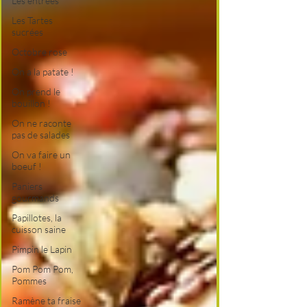
Les entrées
Les Tartes
sucrées
Octobre rose
On a la patate !
On prend le
bouillon !
On ne raconte
pas de salades
On va faire un
boeuf !
Paniers
gourmands
Papillotes, la
cuisson saine
Pimpin le Lapin
Pom Pom Pom,
Pommes
Ramène ta fraise