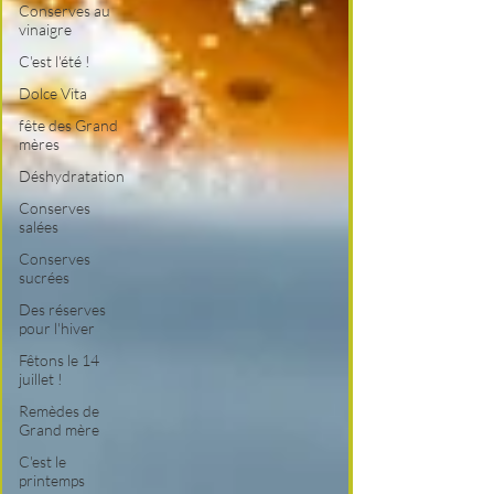
Conserves au
vinaigre
C'est l'été !
Dolce Vita
fête des Grand
mères
Déshydratation
Conserves
salées
Conserves
sucrées
Des réserves
pour l'hiver
Fêtons le 14
juillet !
Remèdes de
Grand mère
C'est le
printemps