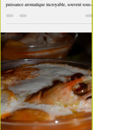
Dans la cuisine des crustacés, rien ne se perd… et
surtout pas les carapaces ! Elles concentrent une
puissance aromatique incroyable, souvent sous-
estimée. Cette bisque antigaspi, simple et raffinée,
transforme vos “restes” en un coulis velouté, idéal
en potage, en base de risotto ou pour parfumer
des feuilletés iodés. Une recette pleine de bon
sens, de goût et de générosité — exactement
comme on aime. ⏱️ Encart pratique Préparation :
15 min Cuisson : 35 min Difficulté : ★☆☆☆