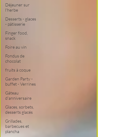
Déjeuner sur
l'herbe
Desserts - glaces
- pâtisserie
Finger food,
snack
Foire au vin
Fondus de
chocolat
fruits à coque
Garden Party -
buffet - Verrines
Gâteau
d'anniversaire
Glaces, sorbets,
desserts glacés
Grillades,
barbecues et
plancha