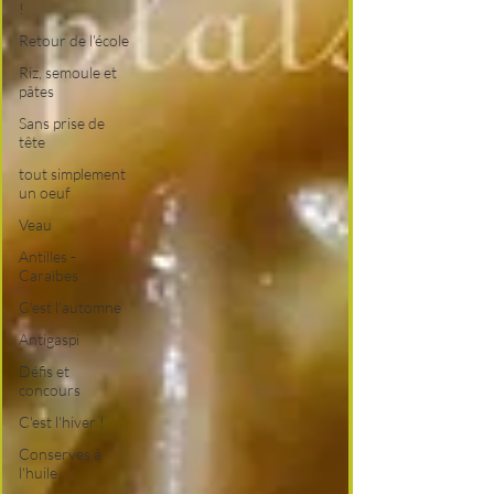
!
Retour de l'école
Riz, semoule et
pâtes
Sans prise de
tête
tout simplement
un oeuf
Veau
Antilles -
Caraïbes
C'est l'automne
Antigaspi
Défis et
concours
C'est l'hiver !
Conserves à
l'huile