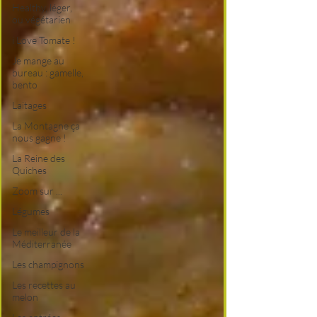
Healthy, léger,
ou végétarien
i Love Tomate !
Je mange au
bureau : gamelle,
bento
Laitages
La Montagne ça
nous gagne !
La Reine des
Quiches
Zoom sur ...
Légumes
Le meilleur de la
Méditerranée
Les champignons
Les recettes au
melon