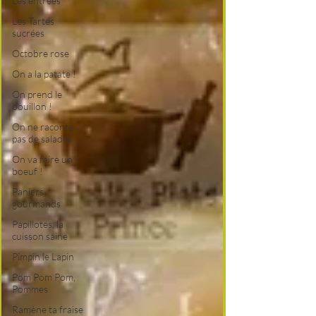
Les entrées
Les Tartes
sucrées
Octobre rose
On a la patate !
On prend le
bouillon !
On ne raconte
pas de salades
On va faire un
boeuf !
Paniers
gourmands
Papillotes, la
cuisson saine
Pimpin le Lapin
Pom Pom Pom,
Pommes
Ramène ta fraise