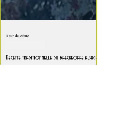
4 min de lecture
Ben mon cochon !
Recette traditionnelle du baeckeoffe alsacien
Aussi compliqué à écrire que sa cousine la
Flammekueche, le baeckeoffe est un plat
traditionnel alsacien. Ce plat mijoté combine
des...