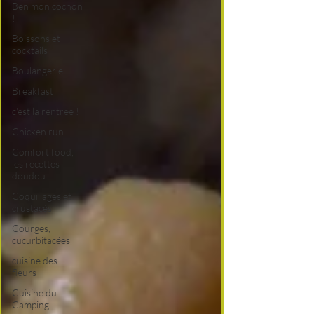
Ben mon cochon
!
Boissons et
cocktails
Boulangerie
Breakfast
c'est la rentrée !
Chicken run
Comfort food,
les recettes
doudou
Coquillages et
crustacés
Courges,
cucurbitacées
cuisine des
fleurs
Cuisine du
Camping