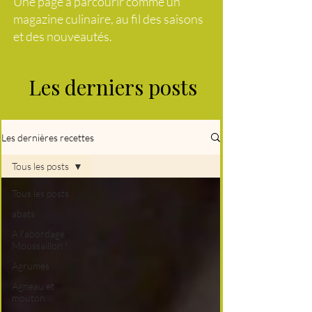
Une page à parcourir comme un
magazine culinaire, au fil des saisons
et des nouveautés.
Les derniers posts
Les dernières recettes
Tous les posts
Tous les posts
abats
A l'abordage
Moussaillon !
Agrumes
Agneau et
mouton