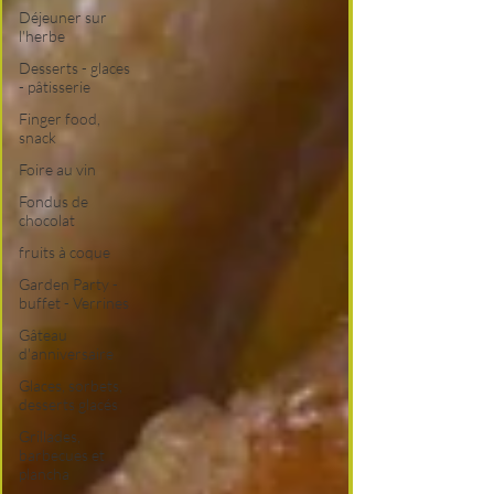
Déjeuner sur
l'herbe
Desserts - glaces
- pâtisserie
Finger food,
snack
Foire au vin
Fondus de
chocolat
fruits à coque
Garden Party -
buffet - Verrines
Gâteau
d'anniversaire
Glaces, sorbets,
desserts glacés
Grillades,
barbecues et
plancha