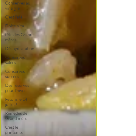
Conserves au
vinaigre
C'est l'été !
Dolce Vita
fête des Grand
mères
Déshydratation
Conserves
salées
Conserves
sucrées
Des réserves
pour l'hiver
Fêtons le 14
juillet !
Remèdes de
Grand mère
C'est le
printemps