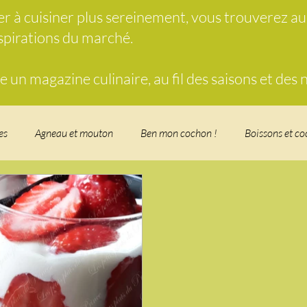
der à cuisiner plus sereinement, vous trouverez a
nspirations du marché.
un magazine culinaire, au fil des saisons et des
es
Agneau et mouton
Ben mon cochon !
Boissons et co
food, les recettes doudou
Coquillages et crustacés
Courges, 
herbe
Desserts - glaces - pâtisserie
Finger food, snack
Fo
t - Verrines
Gâteau d'anniversaire
Glaces, sorbets, desserts 