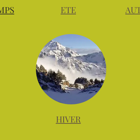
MPS
ETE
AU
HIVER