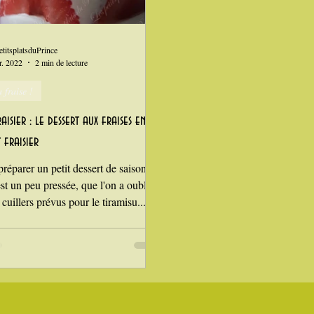
n
i Love Tomate !
Je mange au bureau : gamelle, bento
etitsplatsduPrince
r. 2022
2 min de lecture
 fraise !
aisier : le dessert aux fraises entre
 fraisier
éparer un petit dessert de saison
st un peu pressée, que l'on a oublié
s cuillers prévus pour le tiramisu...