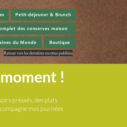
es
Petit-déjeuner & Brunch
omplet des conserves maison
isines du Monde
Boutique
Retour vers les dernières recettes publiées
u moment !
soirs pressés, des plats
 accompagne mes journées