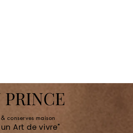
 PRINCE
e & conserves maison
un Art de vivre"