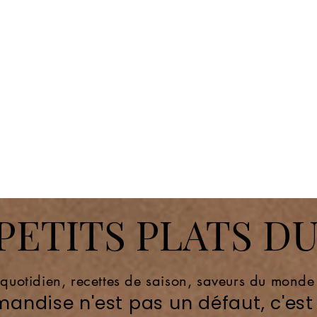
ETITS PLATS DU
 quotidien, recettes de saison, saveurs du mond
andise n'est pas un défaut, c'est 