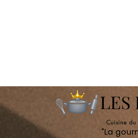
LES P
Cuisine du
"La gourm