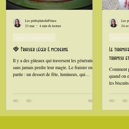
Grillades, barbecues et plancha
Healthy, léger, ou végétarie
Les petitsplatsduPrince
Les p
23 mai
4 min de lecture
24 av
Gâteau d'anniversaire
Ramène ta
La Montagne ça nous gagne !
🍓 Fraisier léger & moderne
Le tiramifr
tiramisu et
Il y a des gâteaux qui traversent les générations
sans jamais perdre leur magie. Le fraisier en fait
Comment pr
partie : un dessert de fête, lumineux, qui
quand on e
annonce le printemps et les grandes tablées
les biscuit
familiales. Mais je vous propose ici une version
plus légère, sans pâte d’amande, pour laisser
toute la place à la fraîcheur des fraises et à la
douceur de la crème. Un fraisier moderne,
élégant, parfait pour un anniversaire, un repas
dominical ou la Fête des Mères. 📌 Encart