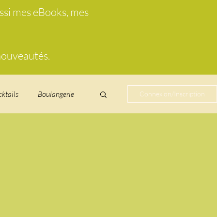
ussi mes eBooks, mes
 nouveautés.
cktails
Boulangerie
Connexion/Inscription
cucurbitacées
ire au vin
glacés