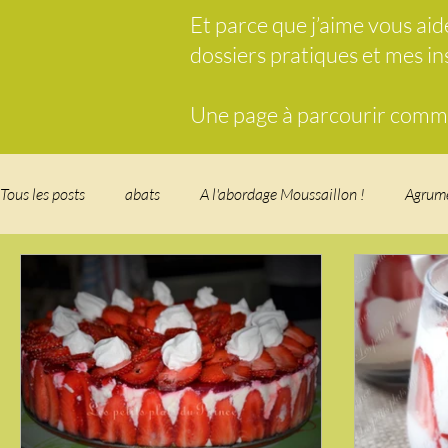
Et parce que j’aime vous ai
dossiers pratiques et mes i
Une page à parcourir comme 
Tous les posts
abats
A l'abordage Moussaillon !
Agrum
Breakfast
c'est la rentrée !
Chicken run
Comfort 
cuisine des fleurs
Cuisine du Camping
Déjeuner sur l'
Fondus de chocolat
fruits à coque
Garden Party - buffe