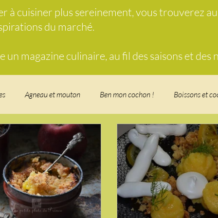
der à cuisiner plus sereinement, vous trouverez a
nspirations du marché.
un magazine culinaire, au fil des saisons et des
es
Agneau et mouton
Ben mon cochon !
Boissons et co
food, les recettes doudou
Coquillages et crustacés
Courges, 
herbe
Desserts - glaces - pâtisserie
Finger food, snack
Fo
t - Verrines
Gâteau d'anniversaire
Glaces, sorbets, desserts 