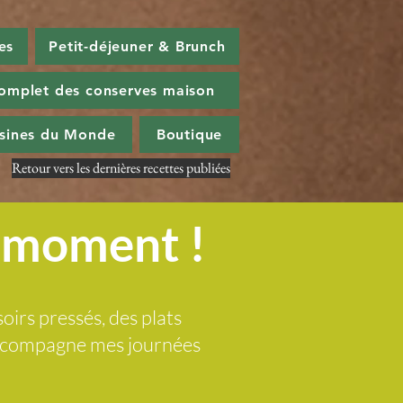
es
Petit-déjeuner & Brunch
omplet des conserves maison
isines du Monde
Boutique
Retour vers les dernières recettes publiées
u moment !
soirs pressés, des plats
 accompagne mes journées