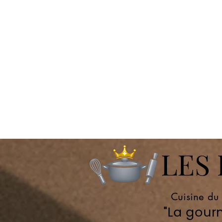
LES P
Cuisine du
"La gourm