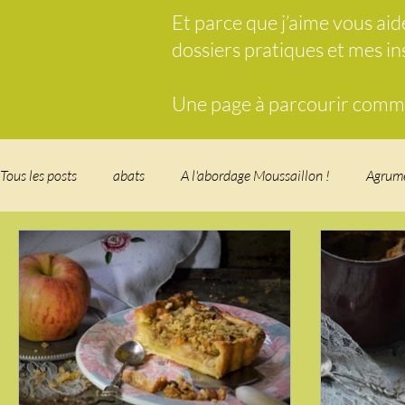
Et parce que j’aime vous ai
dossiers pratiques et mes i
Une page à parcourir comme 
Tous les posts
abats
A l'abordage Moussaillon !
Agrum
Breakfast
c'est la rentrée !
Chicken run
Comfort 
cuisine des fleurs
Cuisine du Camping
Déjeuner sur l'
Fondus de chocolat
fruits à coque
Garden Party - buffe