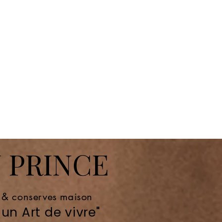
 PRINCE
e & conserves maison
un Art de vivre"