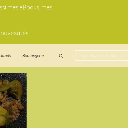
ussi mes eBooks, mes
 nouveautés.
cktails
Boulangerie
Connexion/Inscription
cucurbitacées
ire au vin
glacés