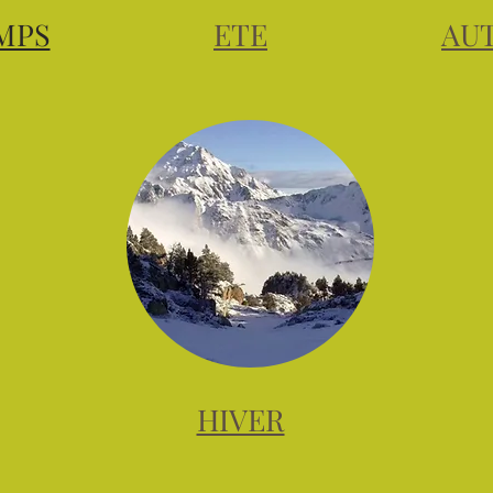
MPS
ETE
AU
HIVER