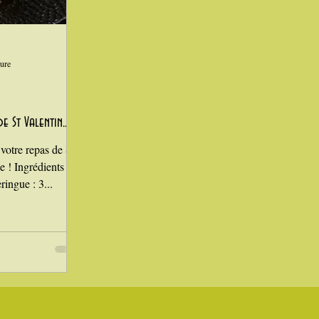
Laitages
ture
e St Valentin...
 votre repas de St
! Ingrédients : 1
ingue : 3...