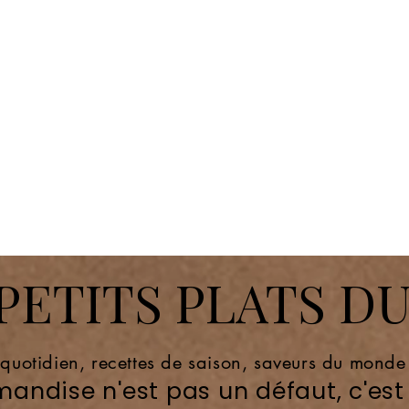
ETITS PLATS DU
 quotidien, recettes de saison, saveurs du mond
andise n'est pas un défaut, c'est 