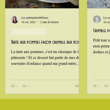
Grillades, barbecues et plancha
Healthy, léger, ou végétarie
Les petitsplatsduPrince
Les p
10 oct. 2021
2 min de lecture
24 oc
Crumble 
fête des Grand mères
La Montagne ça nous gagne !
Petit tour 
Tarte aux pommes façon crumble aux noix
mon primeu
La tarte aux pommes, c'est un classique de la
dodues et j
pâtisserie ! Et ce dessert fait partie de mes doux
souvenirs d'enfance quand ma grand-mère...