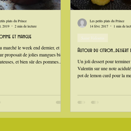
n
i Love Tomate !
Je mange au bureau : gamelle, bento
etits plats du Prince
Les petits plats du Prince
t. 2019
2 min de lecture
14 févr. 2017
1 min de lec
pomme et mangue
Saint Valentin
au marché le week end dernier, et
Autour du citron...dessert d
r proposait de jolies mangues bien
Un joli dessert pour terminer
uteuses, et bien sûr des pommes....
Valentin sur une note acidulée 
pot de lemon curd pour la mer