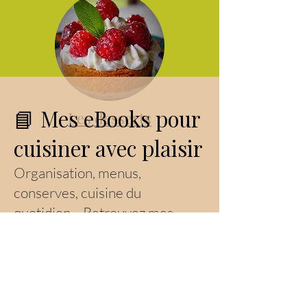
📘 Mes eBooks pour
Les desserts
cuisiner avec plaisir
Organisation, menus,
conserves, cuisine du
quotidien… Retrouvez mes
guides pratiques pour vous
accompagner toute l’année.