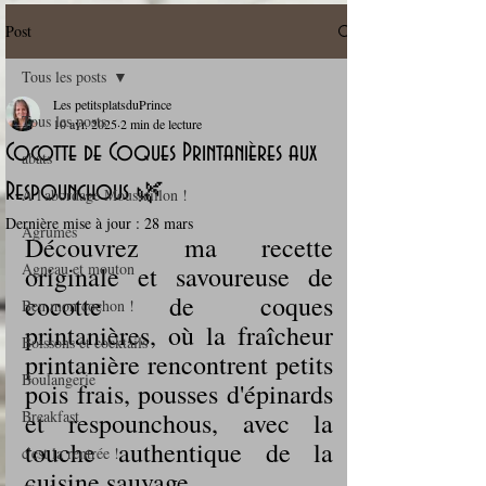
Post
Tous les posts
Les petitsplatsduPrince
Tous les posts
10 avr. 2025
2 min de lecture
Cocotte de Coques Printanières aux
abats
Respounchous 🌿
A l'abordage Moussaillon !
Dernière mise à jour :
28 mars
Agrumes
Découvrez ma recette 
Agneau et mouton
originale et savoureuse de 
cocotte de coques 
Ben mon cochon !
printanières, où la fraîcheur 
Boissons et cocktails
printanière rencontrent petits 
Boulangerie
pois frais, pousses d'épinards 
Breakfast
et respounchous, avec la 
touche authentique de la 
c'est la rentrée !
cuisine sauvage.