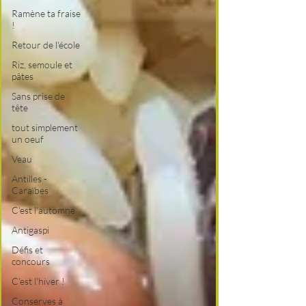
Ramène ta fraise
!
Retour de l'école
Riz, semoule et
pâtes
Sans prise de
tête
tout simplement
un oeuf
Veau
Antilles -
Caraïbes
C'est l'automne
Antigaspi
Défis et
concours
C'est l'hiver !
Conserves à