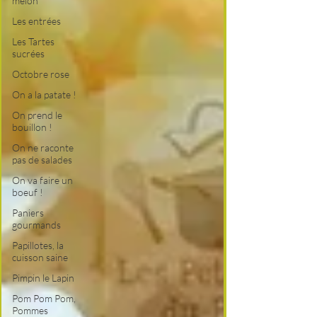
melon
Les entrées
Les Tartes
sucrées
Octobre rose
On a la patate !
On prend le
bouillon !
On ne raconte
pas de salades
On va faire un
boeuf !
Paniers
gourmands
Papillotes, la
cuisson saine
Pimpin le Lapin
Pom Pom Pom,
Pommes