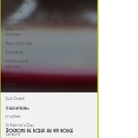
Thanksgiving
St Patrick
Saint Valentin
fêtes de fin
d'année
Tour d'Europe
Epiphanie
Mes trucs et
astuces !
sauces
Vegan -
Végétarien
Sud Ouest
charcuterie
crudités
2 min de lecture
St Patrick's Day
Foire au vin
Saveurs