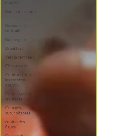
mouton
Ben mon cochon
!
Boissons et
cocktails
Boulangerie
Breakfast
c'est la rentrée !
Chicken run
Comfort food,
les recettes
doudou
Coquillages et
crustacés
Courges,
cucurbitacées
cuisine des
fleurs
Cuisine du