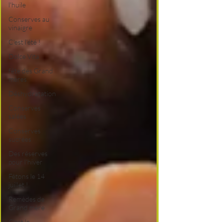
l'huile
Conserves au
vinaigre
C'est l'été !
Dolce Vita
fête des Grand
mères
Déshydratation
Conserves
salées
Conserves
sucrées
Des réserves
pour l'hiver
Fêtons le 14
juillet !
Remèdes de
Grand mère
C'est le