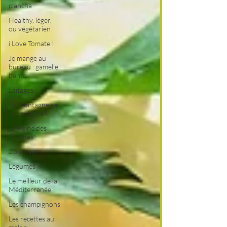
plancha
Healthy, léger,
ou végétarien
i Love Tomate !
Je mange au
bureau : gamelle,
bento
Laitages
La Montagne ça
nous gagne !
La Reine des
Quiches
Zoom sur ...
Légumes
Le meilleur de la
Méditerranée
Les champignons
Les recettes au