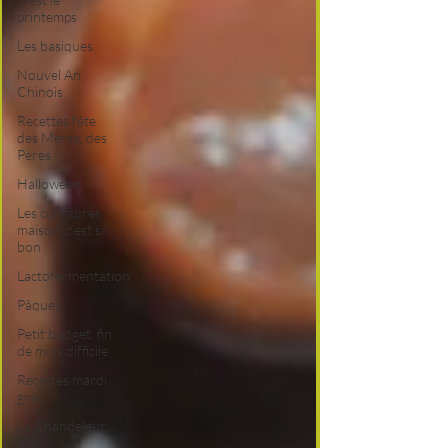
printemps
Les basiques
Nouvel An
Chinois
Recettes fête
des Mères, des
Pères
Halloween
Les confitures
maison, c'est si
bon
Lactofermentation
Pâques
Petit budget, fin
de mois difficile
Recettes mardi
gras
La Chandeleur