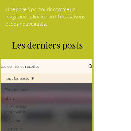
Une page à parcourir comme un
magazine culinaire, au fil des saisons
et des nouveautés.
Les derniers posts
Les dernières recettes
Tous les posts
Tous les posts
abats
A l'abordage
Moussaillon !
Agrumes
Agneau et