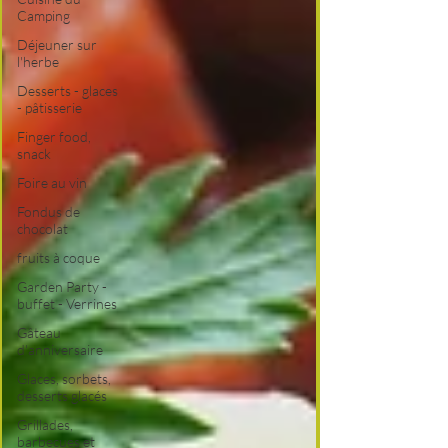
Camping
Déjeuner sur
l'herbe
Desserts - glaces
- pâtisserie
Finger food,
snack
Foire au vin
Fondus de
chocolat
fruits à coque
Garden Party -
buffet - Verrines
Gâteau
d'anniversaire
Glaces, sorbets,
desserts glacés
Grillades,
barbecues et