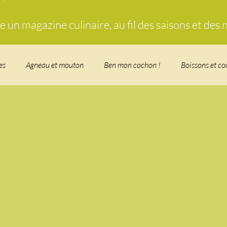
un magazine culinaire, au fil des saisons et des
es
Agneau et mouton
Ben mon cochon !
Boissons et co
food, les recettes doudou
Coquillages et crustacés
Courges, 
herbe
Desserts - glaces - pâtisserie
Finger food, snack
Fo
t - Verrines
Gâteau d'anniversaire
Glaces, sorbets, desserts 
n
i Love Tomate !
Je mange au bureau : gamelle, bento