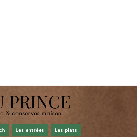
U PRINCE
nde & conserves maison
ch
Les entrées
Les plats