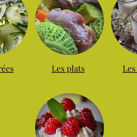
rées
Les plats
Les 