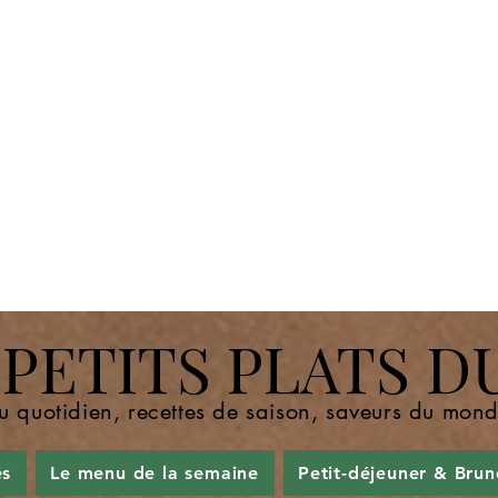
ETITS PLATS D
u quotidien, recettes de saison, saveurs du mo
és
Le menu de la semaine
Petit-déjeuner & Brun