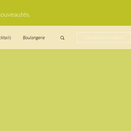
 nouveautés.
cktails
Boulangerie
Connexion/Inscription
cucurbitacées
ire au vin
glacés
Laitages