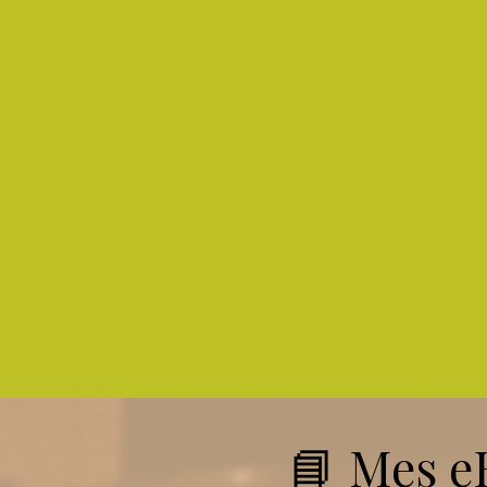
📘 Mes eB