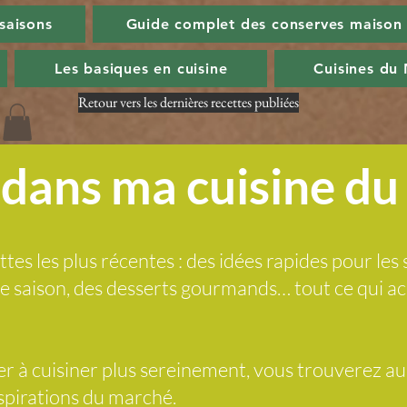
 saisons
Guide complet des conserves maison
Les basiques en cuisine
Cuisines du
Retour vers les dernières recettes publiées
dans ma cuisine d
ttes les plus récentes : des idées rapides pour les 
 de saison, des desserts gourmands… tout ce qui
der à cuisiner plus sereinement, vous trouverez a
nspirations du marché.