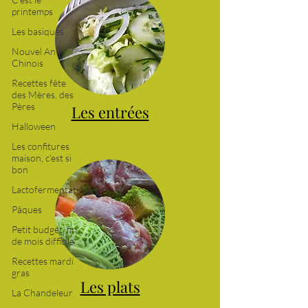
printemps
Les basiques
Nouvel An
Chinois
Recettes fête
des Mères, des
Pères
Halloween
Les entrées
Les confitures
maison, c'est si
bon
Lactofermentation
Pâques
Petit budget, fin
de mois difficile
Recettes mardi
gras
La Chandeleur