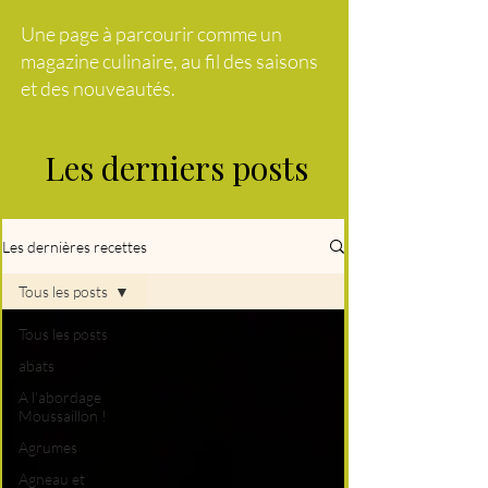
Une page à parcourir comme un
magazine culinaire, au fil des saisons
et des nouveautés.
Les derniers posts
Les dernières recettes
Tous les posts
Tous les posts
abats
A l'abordage
Moussaillon !
Agrumes
Agneau et