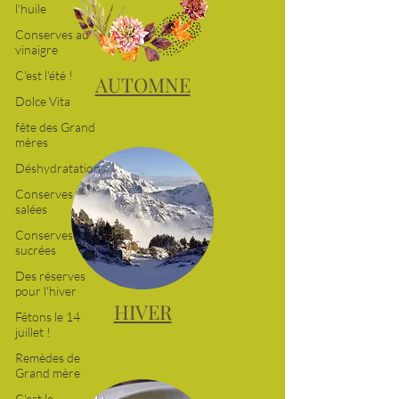
l'huile
Conserves au
vinaigre
C'est l'été !
Dolce Vita
AUTOMNE
fête des Grand
mères
Déshydratation
Conserves
salées
Conserves
sucrées
Des réserves
pour l'hiver
Fêtons le 14
juillet !
HIVER
Remèdes de
Grand mère
C'est le