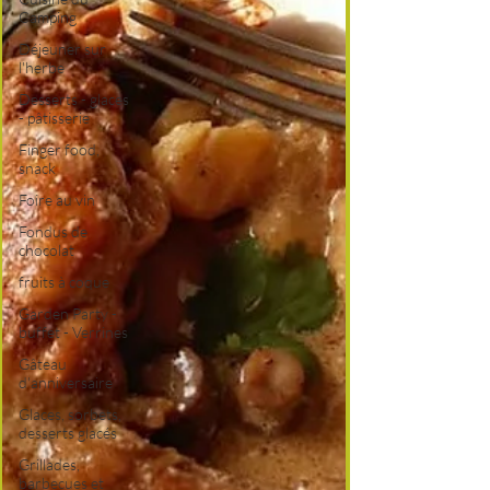
Camping
Déjeuner sur
l'herbe
Desserts - glaces
- pâtisserie
Finger food,
snack
Foire au vin
Fondus de
chocolat
fruits à coque
Garden Party -
buffet - Verrines
Gâteau
d'anniversaire
Glaces, sorbets,
desserts glacés
Grillades,
barbecues et