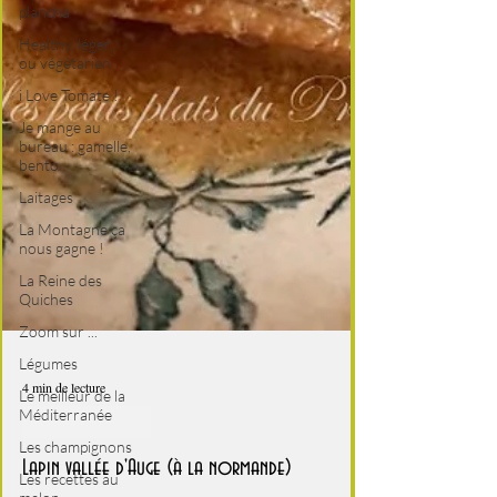
plancha
Healthy, léger,
ou végétarien
i Love Tomate !
Je mange au
bureau : gamelle,
bento
Laitages
La Montagne ça
nous gagne !
La Reine des
Quiches
Zoom sur ...
Légumes
Le meilleur de la
Méditerranée
4 min de lecture
Les champignons
Pimpin le Lapin
Les recettes au