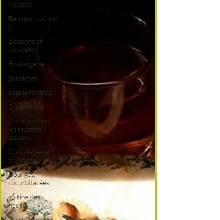
mouton
Ben mon cochon
!
Boissons et
cocktails
Boulangerie
Breakfast
c'est la rentrée !
Chicken run
Comfort food,
les recettes
doudou
Coquillages et
crustacés
Courges,
cucurbitacées
cuisine des
fleurs
Cuisine du