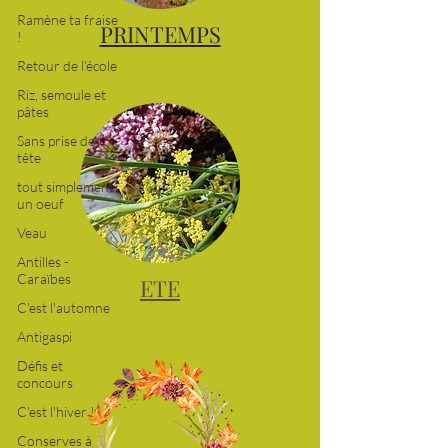
Ramène ta fraise
!
Retour de l'école
PRINTEMPS
Riz, semoule et
pâtes
Sans prise de
tête
tout simplement
un oeuf
Veau
Antilles -
Caraïbes
C'est l'automne
ETE
Antigaspi
Défis et
concours
C'est l'hiver !
Conserves à