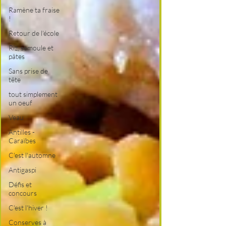
Ramène ta fraise
!
Retour de l'école
Riz, semoule et
pâtes
Sans prise de
tête
tout simplement
un oeuf
Veau
Antilles -
Caraïbes
C'est l'automne
Antigaspi
Défis et
concours
C'est l'hiver !
Conserves à