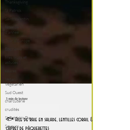
Thanksgiving
St Patrick
Saint Valentin
fêtes de fin
d'année
Tour d'Europe
Epiphanie
Mes trucs et
astuces !
sauces
Vegan -
Végétarien
Sud Ouest
charcuterie
crudités
3 min de lecture
St Patrick's Day
Healthy, léger, ou végétarien
Saveurs