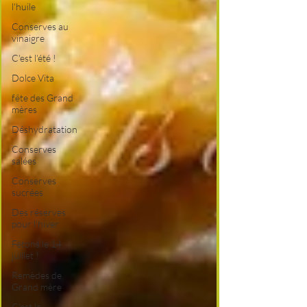
l'huile
Conserves au
vinaigre
C'est l'été !
Dolce Vita
fête des Grand
mères
Déshydratation
Conserves
salées
Conserves
sucrées
Des réserves
pour l'hiver
Fêtons le 14
juillet !
Remèdes de
Grand mère
C'est le