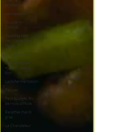
printemps
Les basiques
Nouvel An
Chinois
Recettes fête
des Mères, des
Pères
Halloween
Les confitures
maison, c'est si
bon
Lactofermentation
Pâques
Petit budget, fin
de mois difficile
Recettes mardi
gras
La Chandeleur