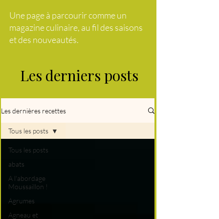
Une page à parcourir comme un
magazine culinaire, au fil des saisons
et des nouveautés.
Les derniers posts
Les dernières recettes
Tous les posts
Tous les posts
abats
A l'abordage
Moussaillon !
Agrumes
Agneau et