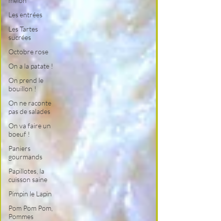
melon
Les entrées
Les Tartes
sucrées
Octobre rose
On a la patate !
On prend le
bouillon !
On ne raconte
pas de salades
On va faire un
boeuf !
Paniers
gourmands
Papillotes, la
cuisson saine
Pimpin le Lapin
Pom Pom Pom,
Pommes