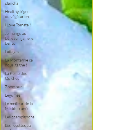
plancha
Healthy, léger,
ou végétarien
i Love Tomate !
Je mange au
bureau : gamelle,
bento
Laitages
La Montagne ça
nous gagne !
La Reine des
Quiches
Zoom sur ...
Légumes
Le meilleur de la
Méditerranée
Les champignons
Les recettes au