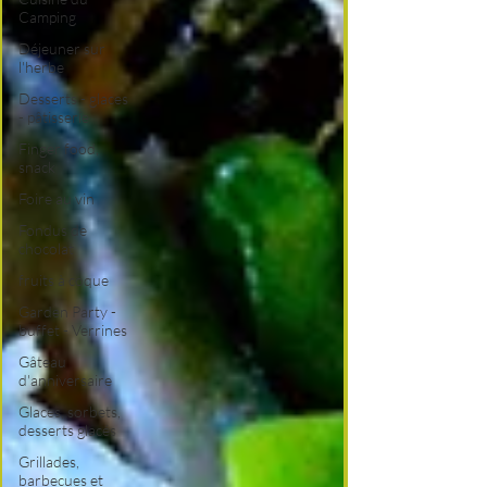
Camping
Déjeuner sur
l'herbe
Desserts - glaces
- pâtisserie
Finger food,
snack
Foire au vin
Fondus de
chocolat
fruits à coque
Garden Party -
buffet - Verrines
Gâteau
d'anniversaire
Glaces, sorbets,
desserts glacés
Grillades,
barbecues et