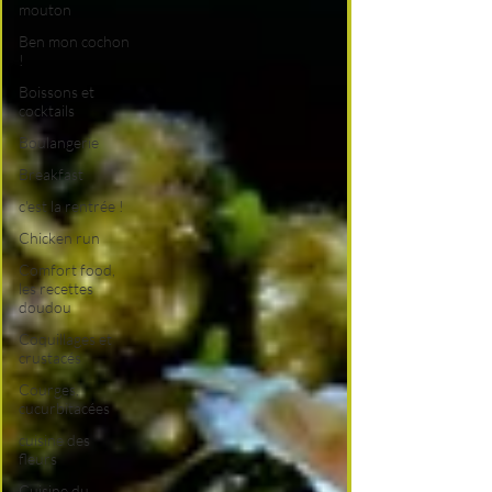
mouton
Ben mon cochon
!
Boissons et
cocktails
Boulangerie
Breakfast
c'est la rentrée !
Chicken run
Comfort food,
les recettes
doudou
Coquillages et
crustacés
Courges,
cucurbitacées
cuisine des
fleurs
Cuisine du