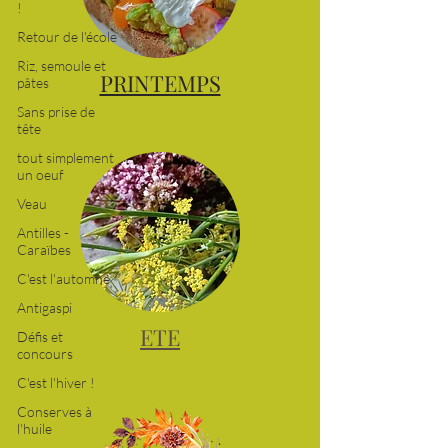
!
Retour de l'école
Riz, semoule et
pâtes
Sans prise de
PRINTEMPS
tête
tout simplement
un oeuf
Veau
Antilles -
Caraïbes
C'est l'automne
Antigaspi
Défis et
concours
ETE
C'est l'hiver !
Conserves à
l'huile