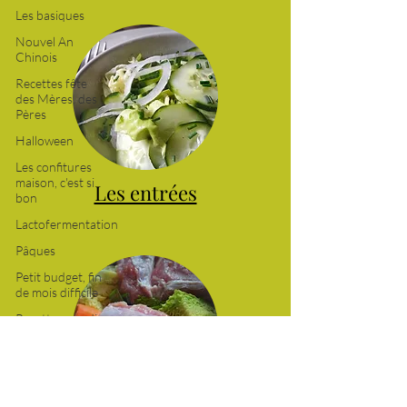
Les basiques
Nouvel An
Chinois
Recettes fête
des Mères, des
Pères
Halloween
Les confitures
maison, c'est si
bon
Lactofermentation
Les entrées
Pâques
Petit budget, fin
de mois difficile
Recettes mardi
gras
La Chandeleur
Thanksgiving