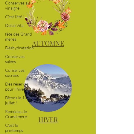
Conserves au
vinaigre
C'est l'été !
Dolce Vita
fête des Grand
mères
Déshydratation
AUTOMNE
Conserves
salées
Conserves
sucrées
Des réserves
pour l'hiver
Fêtons le 14
juillet !
Remèdes de
Grand mère
C'est le
printemps
HIVER