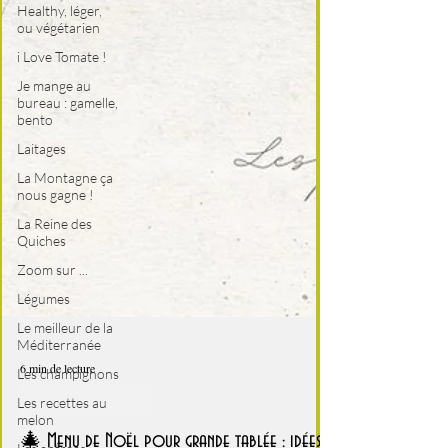
Healthy, léger,
ou végétarien
i Love Tomate !
Je mange au
bureau : gamelle,
bento
Laitages
La Montagne ça
nous gagne !
La Reine des
Quiches
Zoom sur ...
Légumes
Le meilleur de la
Méditerranée
Les champignons
Les recettes au
6 min de lecture
melon
fêtes de fin d'année