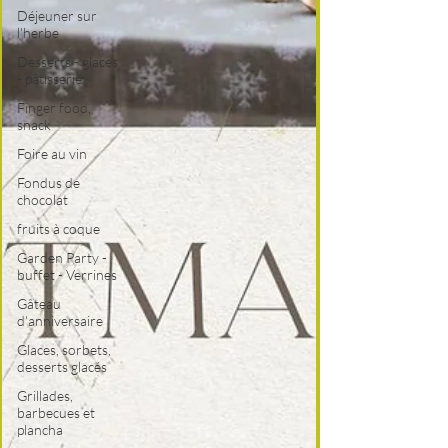
Déjeuner sur
l'herbe
Desserts - glaces
- pâtisserie
Finger food,
snack
Foire au vin
Fondus de
chocolat
fruits à coque
Garden Party -
buffet - Verrines
Gâteau
d'anniversaire
Glaces, sorbets,
desserts glacés
Grillades,
barbecues et
plancha