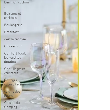
Ben mon cochon
!
Boissons et
cocktails
Boulangerie
Breakfast
c'est la rentrée !
Chicken run
Comfort food,
les recettes
doudou
Coquillages et
crustacés
Courges,
cucurbitacées
cuisine des
fleurs
Cuisine du
Camping