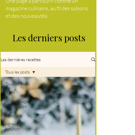
Une page à parcourir comme un
magazine culinaire, au fil des saisons
et des nouveautés.
Les derniers posts
Les dernières recettes
Tous les posts
Tous les posts
abats
A l'abordage
Moussaillon !
Agrumes
Agneau et
mouton