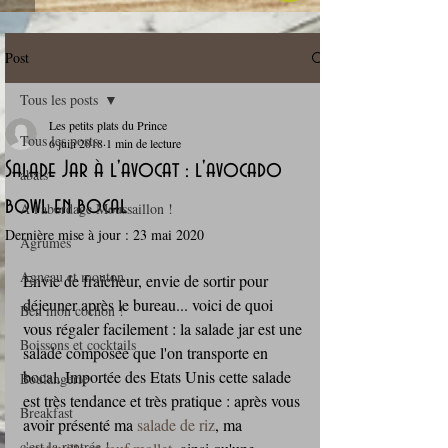
Post
Tous les posts
Les petits plats du Prince
Tous les posts
6 juin 2018
1 min de lecture
Salade Jar à l'avocat : l'avocado
abats
bowl en bocal
A l'abordage Moussaillon !
Dernière mise à jour :
23 mai 2020
Agrumes
Agneau et mouton
Envie de fraîcheur, envie de sortir pour 
déjeuner après le bureau... voici de quoi 
Ben mon cochon !
vous régaler facilement : la salade jar est une 
Boissons et cocktails
salade composée que l'on transporte en 
bocal. Importée des Etats Unis cette salade 
Boulangerie
est très tendance et très pratique : après vous 
Breakfast
avoir présenté ma 
salade de riz
, ma 
c'est la rentrée !