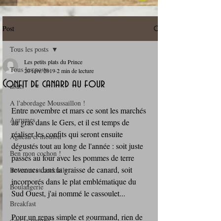
Post
Tous les posts
Les petits plats du Prince
Tous les posts
20 févr. 2019
2 min de lecture
Confit de canard au four
abats
A l'abordage Moussaillon !
Entre novembre et mars ce sont les marchés 
Agrumes
au gras dans le Gers, et il est temps de 
réaliser les confits qui seront ensuite 
Agneau et mouton
dégustés tout au long de l'année : soit juste 
Ben mon cochon !
passés au four avec les pommes de terre 
revenues dans la graisse de canard, soit 
Boissons et cocktails
incorporés dans le plat emblématique du 
Boulangerie
Sud Ouest, j'ai nommé le cassoulet...
Breakfast
Pour un repas simple et gourmand, rien de 
c'est la rentrée !