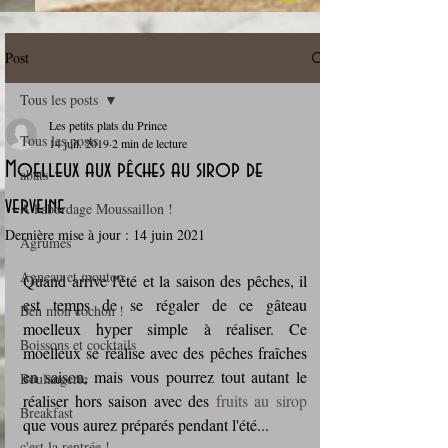
Post
Tous les posts
Les petits plats du Prince
Tous les posts
14 juil. 2019
2 min de lecture
Moelleux aux pêches au sirop de
abats
verveine
A l'abordage Moussaillon !
Dernière mise à jour :
14 juin 2021
Agrumes
Agneau et mouton
Quand arrive l'été et la saison des pêches, il 
est temps de se régaler de ce gâteau 
Ben mon cochon !
moelleux hyper simple à réaliser. Ce 
Boissons et cocktails
moelleux se réalise avec des pêches fraîches 
en saison, mais vous pourrez tout autant le 
Boulangerie
réaliser hors saison avec des 
fruits au sirop
Breakfast
que vous aurez préparés pendant l'été...
c'est la rentrée !