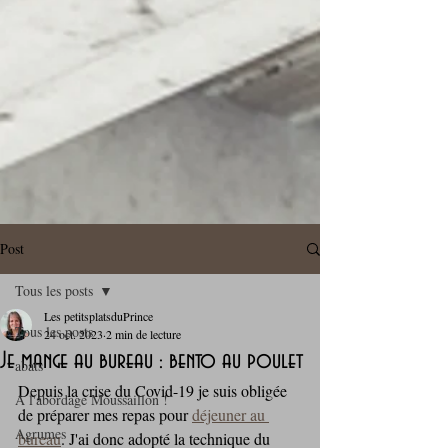
Post
Tous les posts
Les petitsplatsduPrince
Tous les posts
24 oct. 2023
2 min de lecture
Je mange au bureau : bento au poulet
abats
Depuis la crise du Covid-19 je suis obligée 
A l'abordage Moussaillon !
de préparer mes repas pour 
déjeuner au 
Agrumes
bureau
. J'ai donc adopté la technique du 