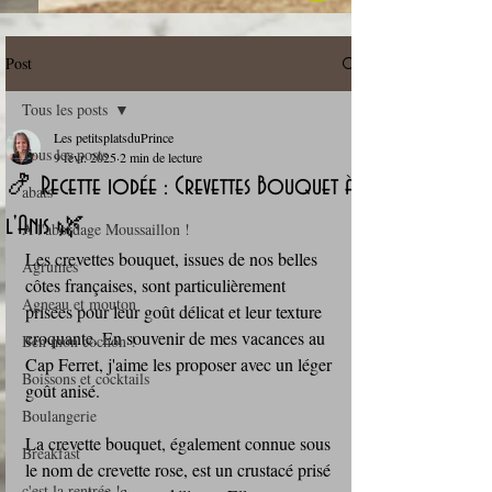
Post
Tous les posts
Les petitsplatsduPrince
Tous les posts
9 févr. 2025
2 min de lecture
🍤 Recette iodée : Crevettes Bouquet à
abats
l'Anis 🌿
A l'abordage Moussaillon !
Les crevettes bouquet, issues de nos belles 
Agrumes
côtes françaises, sont particulièrement 
Agneau et mouton
prisées pour leur goût délicat et leur texture 
croquante. En souvenir de mes vacances au 
Ben mon cochon !
Cap Ferret, j'aime les proposer avec un léger 
Boissons et cocktails
goût anisé. 
Boulangerie
La crevette bouquet, également connue sous 
Breakfast
le nom de crevette rose, est un crustacé prisé 
c'est la rentrée !