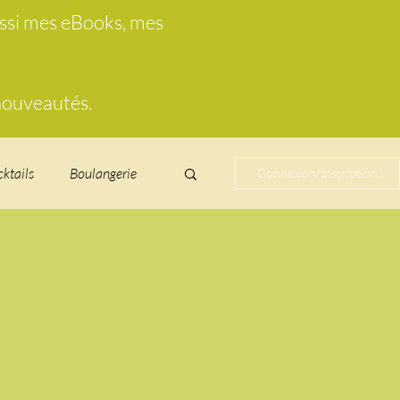
ussi mes eBooks, mes
 nouveautés.
cktails
Boulangerie
Connexion/Inscription
cucurbitacées
ire au vin
glacés