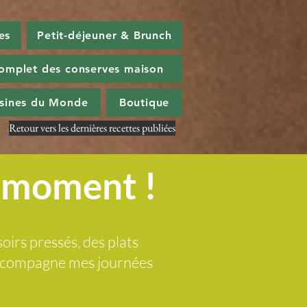
es
Petit-déjeuner & Brunch
omplet des conserves maison
isines du Monde
Boutique
Retour vers les dernières recettes publiées
u moment !
soirs pressés, des plats
 accompagne mes journées