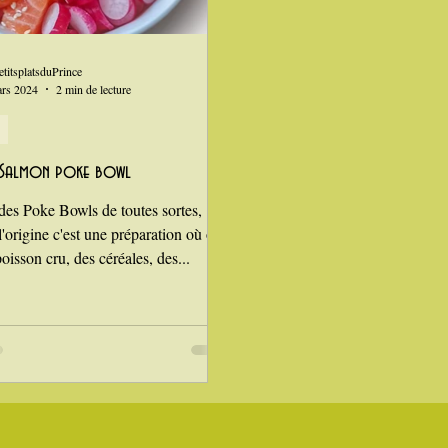
n
i Love Tomate !
Je mange au bureau : gamelle, bento
etitsplatsduPrince
ars 2024
2 min de lecture
Salmon poke bowl
des Poke Bowls de toutes sortes,
'origine c'est une préparation où on
oisson cru, des céréales, des...