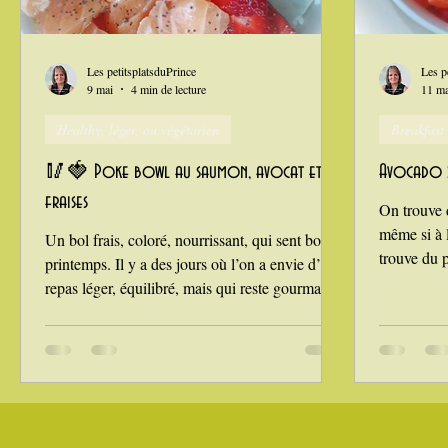
Grillades, barbecues et plancha
Healthy, léger, ou végétarie
Les petitsplatsduPrince
Les p
9 mai
4 min de lecture
11 m
Healthy, léger, ou végétarien
Breakfast
La Montagne ça nous gagne !
🥢🍓 Poke bowl au saumon, avocat et
Avocado 
fraises
On trouve 
même si à l
Un bol frais, coloré, nourrissant, qui sent bon le
trouve du p
printemps. Il y a des jours où l’on a envie d’un
repas léger, équilibré, mais qui reste gourmand.
Le poke bowl répond parfaitement à cette envie
: un plat d’origine hawaïenne,
traditionnellement composé de poisson cru
coupé en dés, servi sur du riz vinaigré et
accompagné de fruits ou de légumes. Dans
cette version printanière, vous mariez la