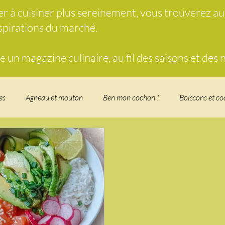
der à cuisiner plus sereinement, vous trouverez a
nspirations du marché.
un magazine culinaire, au fil des saisons et des
es
Agneau et mouton
Ben mon cochon !
Boissons et co
food, les recettes doudou
Coquillages et crustacés
Courges, 
herbe
Desserts - glaces - pâtisserie
Finger food, snack
Fo
t - Verrines
Gâteau d'anniversaire
Glaces, sorbets, desserts 