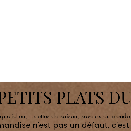
ETITS PLATS DU
 quotidien, recettes de saison, saveurs du mond
andise n'est pas un défaut, c'est 