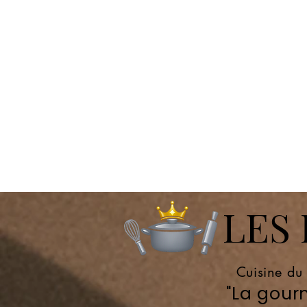
LES P
Cuisine du
"La gourm