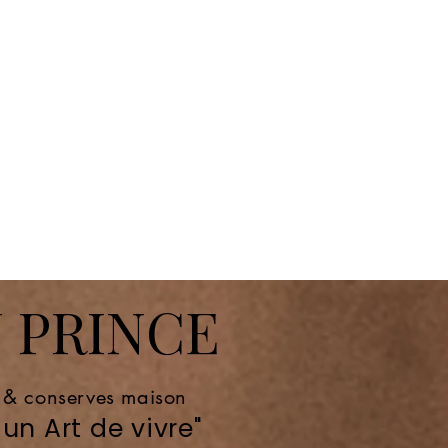
 PRINCE
e & conserves maison
un Art de vivre"