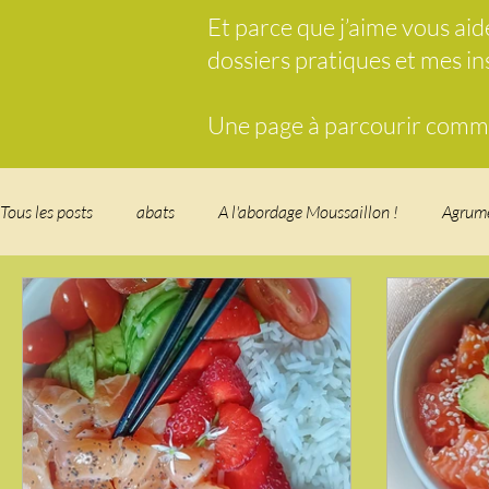
Et parce que j’aime vous ai
dossiers pratiques et mes i
Une page à parcourir comme 
Tous les posts
abats
A l'abordage Moussaillon !
Agrum
Breakfast
c'est la rentrée !
Chicken run
Comfort 
cuisine des fleurs
Cuisine du Camping
Déjeuner sur l'
Fondus de chocolat
fruits à coque
Garden Party - buffe