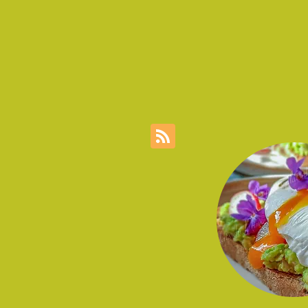
tendreté du saumon cru, la douceur de l’avocat
et l’acidité naturelle des fraises. Un