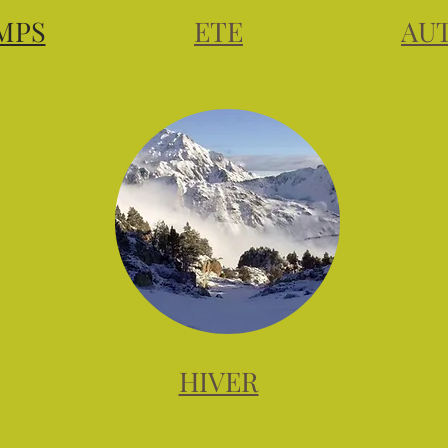
MPS
ETE
AU
HIVER