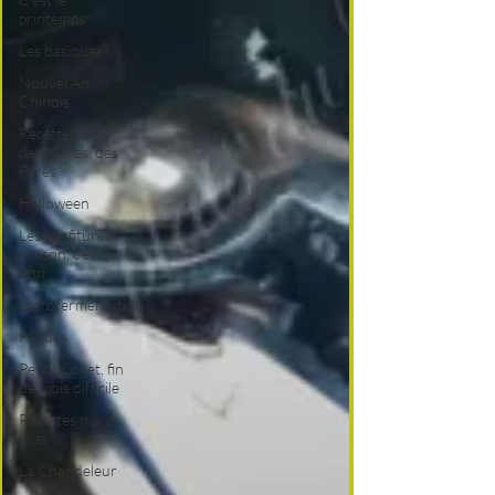
printemps
Les basiques
Nouvel An
Chinois
Recettes fête
des Mères, des
Pères
Halloween
Les confitures
maison, c'est si
bon
Lactofermentation
Pâques
Petit budget, fin
de mois difficile
Recettes mardi
gras
La Chandeleur