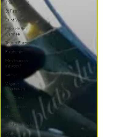
Thanksgiving
St Patrick
Saint Valentin
fêtes de fin
d'année
Tour d'Europe
Epiphanie
Mes trucs et
astuces !
sauces
Vegan -
Végétarien
Sud Ouest
charcuterie
crudités
St Patrick's Day
Saveurs