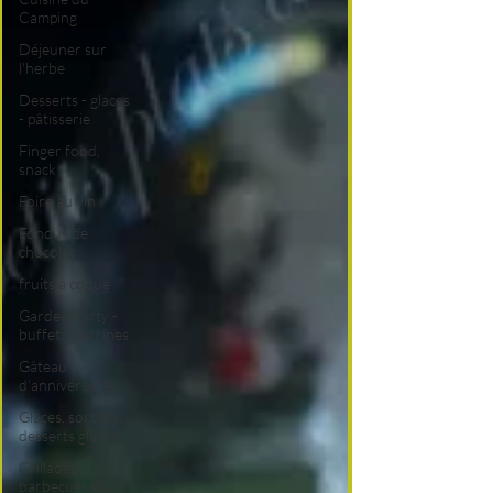
Camping
Déjeuner sur
l'herbe
Desserts - glaces
- pâtisserie
Finger food,
snack
Foire au vin
Fondus de
chocolat
fruits à coque
Garden Party -
buffet - Verrines
Gâteau
d'anniversaire
Glaces, sorbets,
desserts glacés
Grillades,
barbecues et