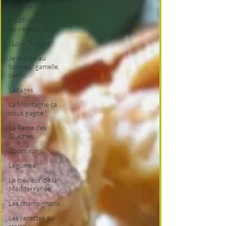
plancha
Healthy, léger,
ou végétarien
i Love Tomate !
Je mange au
bureau : gamelle,
bento
Laitages
La Montagne ça
nous gagne !
La Reine des
Quiches
Zoom sur ...
Légumes
Le meilleur de la
Méditerranée
Les champignons
Les recettes au