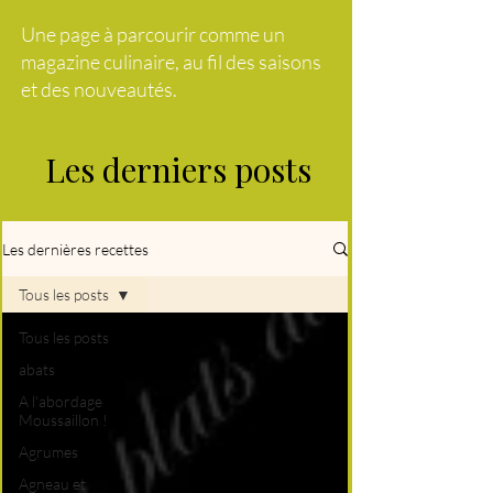
Une page à parcourir comme un
magazine culinaire, au fil des saisons
et des nouveautés.
Les derniers posts
Les dernières recettes
Tous les posts
Tous les posts
abats
A l'abordage
Moussaillon !
Agrumes
Agneau et