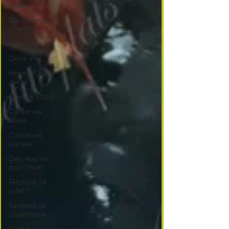
l'huile
Conserves au
vinaigre
C'est l'été !
Dolce Vita
fête des Grand
mères
Déshydratation
Conserves
salées
Conserves
sucrées
Des réserves
pour l'hiver
Fêtons le 14
juillet !
Remèdes de
Grand mère
C'est le