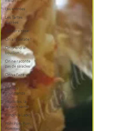
melon
Les entrées
Les Tartes
sucrées
Octobre rose
On a la patate !
On prend le
bouillon !
On ne raconte
pas de salades
On va faire un
boeuf !
Paniers
gourmands
Papillotes, la
cuisson saine
Pimpin le Lapin
Pom Pom Pom,
Pommes