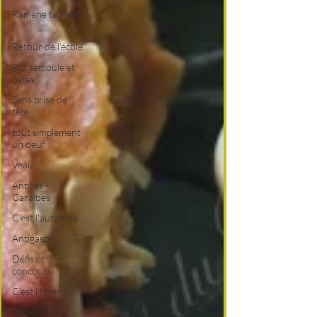
Ramène ta fraise
!
Retour de l'école
Riz, semoule et
pâtes
Sans prise de
tête
tout simplement
un oeuf
Veau
Antilles -
Caraïbes
C'est l'automne
Antigaspi
Défis et
concours
C'est l'hiver !
Conserves à