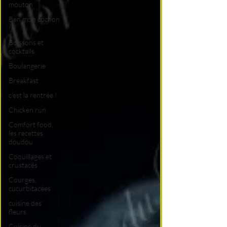
mouton
Ben mon cochon
!
Boissons et
cocktails
Boulangerie
Breakfast
c'est la rentrée !
Chicken run
Comfort food,
les recettes
doudou
Coquillages et
crustacés
Courges,
cucurbitacées
cuisine des
fleurs
Cuisine du