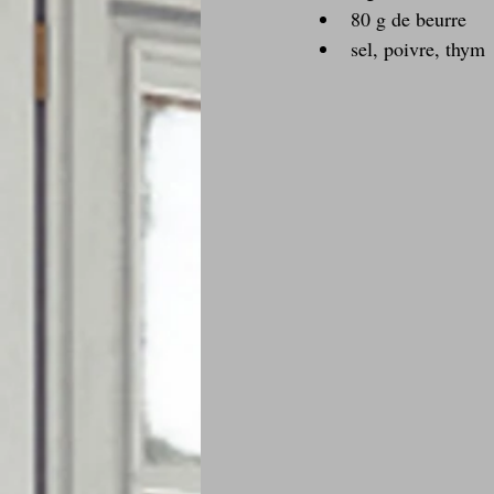
80 g de beurre  
sel, poivre, thym 