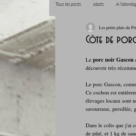
Tous les posts
abats
A l'aborda
Les petits plats du Pr
Boissons et cocktails
Boulange
Côte de porc
Comfort food, les recettes doudou
porc noir Gascon
Le 
 
découvrir très récemme
Cuisine du Camping
Déjeuner 
Le porc Gascon, comme 
Ce cochon est entièrem
élevages locaux sont no
Fondus de chocolat
fruits à c
savoureuse, persillée, 
Dans le colis que j'ai 
Glaces, sorbets, desserts glacés
de pâté, et 1 kg de sauc