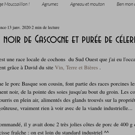
ge Moussaillon !
Agrumes
Agneau et mouton
Ben mon 
ince
13 janv. 2020
2 min de lecture
rie
Breakfast
c'est la rentrée !
Chicken run
 noir de Gascogne et purée de céler
Coquillages et crustacés
Courges, cucurbitacées
cuisine 
est une race locale de cochons  du Sud Ouest que j'ai eu l'occ
nt grâce à David du site 
Vin, Terre et Bières
 .
sur l'herbe
Desserts - glaces - pâtisserie
Finger food, snack
le porc Basque son cousin, font partie des races porcines le
ent noir, de la pointe des soies jusqu'au bout du groin. Les c
urris en plein air, alimentés des glands trouvés sur la propriét
oque
Garden Party - buffet - Verrines
Gâteau d'anniversaire
goûteuse, vraiment rien à voir avec de la viande industrielle...
commandé, il y avait donc 2 très jolies côtes de porc de 400 g
Grillades, barbecues et plancha
Healthy, léger, ou végétarien
isse fraîche : on est loin du standard industriel ^^ 