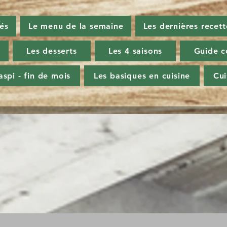
tés
Le menu de la semaine
Les dernières recett
Les desserts
Les 4 saisons
Guide c
aspi - fin de mois
Les basiques en cuisine
Cu