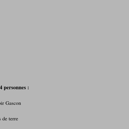
 4 personnes :
oir Gascon  
 
de terre  