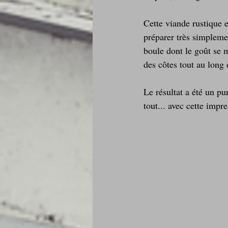
Cette viande rustique e
Je mange au bureau : gamelle, bento
préparer très simplemen
boule dont le goût se m
des côtes tout au long 
Le résultat a été un pu
tout... avec cette impr