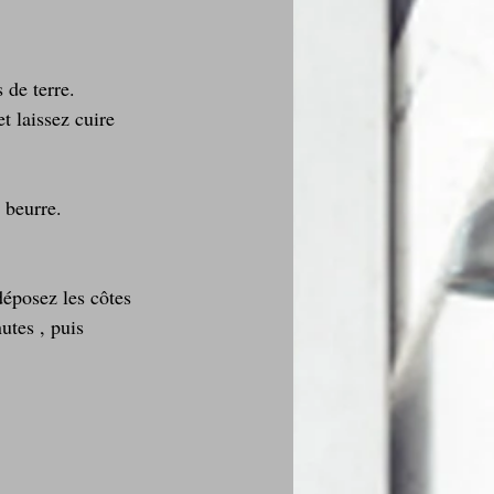
 de terre. 
t laissez cuire 
 beurre. 
déposez les côtes 
utes , puis 