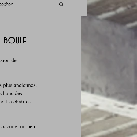
cochon !
i boule
des fleurs
asion de 
Foire au vin
s plus anciennes. 
ochons des 
é. La chair est 
 chacune, un peu 
i Love Tomate !