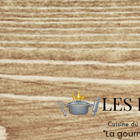
LES P
Cuisine du
"La gourm