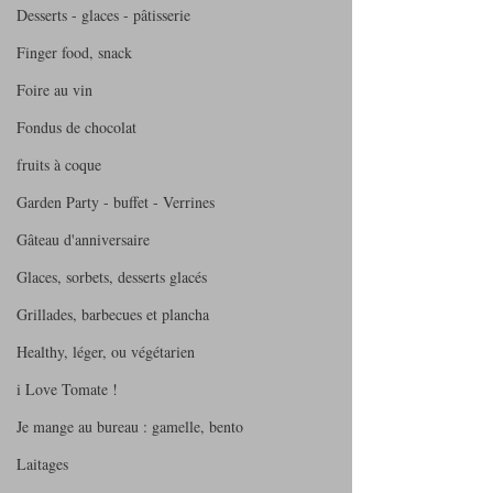
Desserts - glaces - pâtisserie
Finger food, snack
Foire au vin
Fondus de chocolat
fruits à coque
Garden Party - buffet - Verrines
Gâteau d'anniversaire
Glaces, sorbets, desserts glacés
Grillades, barbecues et plancha
Healthy, léger, ou végétarien
i Love Tomate !
Je mange au bureau : gamelle, bento
Laitages