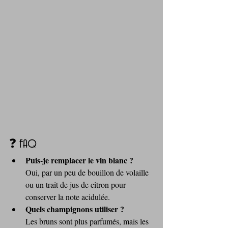
❓ FAQ
Puis‑je remplacer le vin blanc ?
Oui, par un peu de bouillon de volaille 
ou un trait de jus de citron pour 
conserver la note acidulée.
Quels champignons utiliser ?
Les bruns sont plus parfumés, mais les 