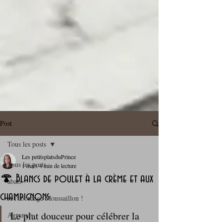
Post
Tous les posts
Les petitsplatsduPrince
Tous les posts
1 mars
4 min de lecture
🍄 Blancs de poulet à la crème et aux
abats
champignons
A l'abordage Moussaillon !
Le plat douceur pour célébrer la 
Agrumes