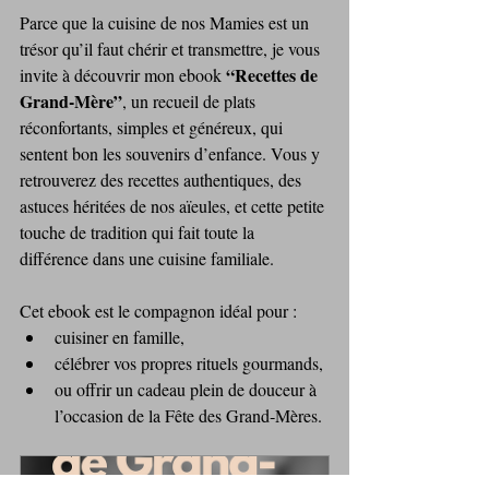
Parce que la cuisine de nos Mamies est un 
trésor qu’il faut chérir et transmettre, je vous 
“Recettes de 
invite à découvrir mon ebook 
Grand‑Mère”
, un recueil de plats 
réconfortants, simples et généreux, qui 
sentent bon les souvenirs d’enfance. Vous y 
retrouverez des recettes authentiques, des 
astuces héritées de nos aïeules, et cette petite 
touche de tradition qui fait toute la 
différence dans une cuisine familiale.
Cet ebook est le compagnon idéal pour :
cuisiner en famille,
célébrer vos propres rituels gourmands,
ou offrir un cadeau plein de douceur à 
l’occasion de la Fête des Grand‑Mères.