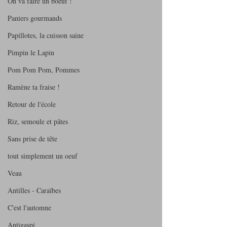
On va faire un boeuf !
Paniers gourmands
Papillotes, la cuisson saine
Pimpin le Lapin
Pom Pom Pom, Pommes
Ramène ta fraise !
Retour de l'école
Riz, semoule et pâtes
Sans prise de tête
tout simplement un oeuf
Veau
Antilles - Caraïbes
C'est l'automne
Antigaspi