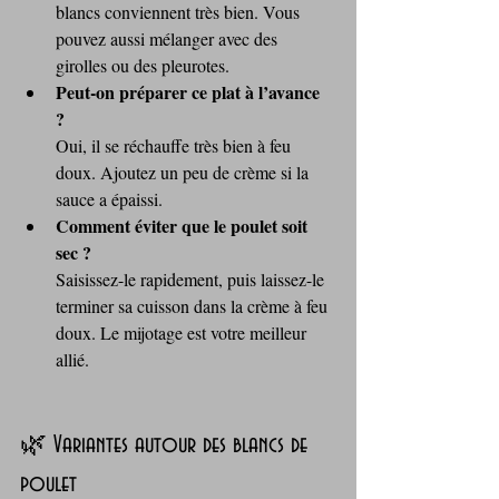
blancs conviennent très bien. Vous 
pouvez aussi mélanger avec des 
girolles ou des pleurotes.
Peut‑on préparer ce plat à l’avance 
?
Oui, il se réchauffe très bien à feu 
doux. Ajoutez un peu de crème si la 
sauce a épaissi.
Comment éviter que le poulet soit 
sec ?
Saisissez-le rapidement, puis laissez-le 
terminer sa cuisson dans la crème à feu 
doux. Le mijotage est votre meilleur 
allié.
🌿 Variantes autour des blancs de 
poulet