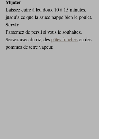
Mijoter
Laissez cuire à feu doux 10 à 15 minutes, 
jusqu’à ce que la sauce nappe bien le poulet.
Servir
Parsemez de persil si vous le souhaitez. 
Servez avec du riz, des 
pâtes fraîches
 ou des 
pommes de terre vapeur.