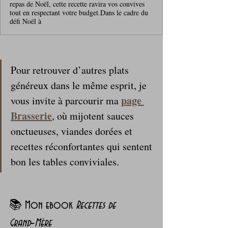
repas de Noël, cette recette ravira vos convives
tout en respectant votre budget.Dans le cadre du
défi Noël à
Pour retrouver d’autres plats 
généreux dans le même esprit, je 
page 
vous invite à parcourir ma 
Brasserie
, où mijotent sauces 
onctueuses, viandes dorées et 
recettes réconfortantes qui sentent 
bon les tables conviviales.
📚 Mon ebook 
Recettes de 
Grand‑Mère