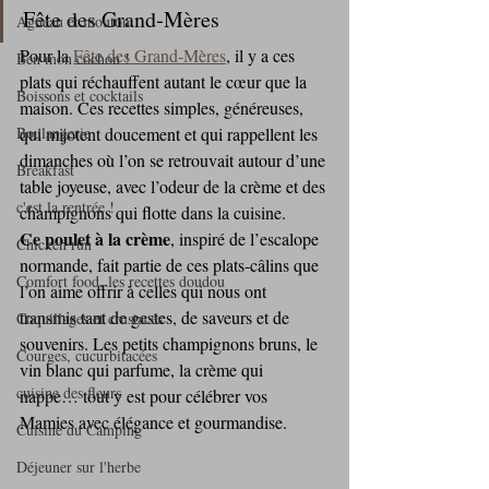
Fête des Grand‑Mères
Agneau et mouton
Pour la 
Fête des Grand‑Mères
, il y a ces 
Ben mon cochon !
plats qui réchauffent autant le cœur que la 
Boissons et cocktails
maison. Ces recettes simples, généreuses, 
Boulangerie
qui mijotent doucement et qui rappellent les 
dimanches où l’on se retrouvait autour d’une 
Breakfast
table joyeuse, avec l’odeur de la crème et des 
c'est la rentrée !
champignons qui flotte dans la cuisine. 
Ce poulet à la crème
, inspiré de l’escalope 
Chicken run
normande, fait partie de ces plats‑câlins que 
Comfort food, les recettes doudou
l’on aime offrir à celles qui nous ont 
transmis tant de gestes, de saveurs et de 
Coquillages et crustacés
souvenirs. Les petits champignons bruns, le 
Courges, cucurbitacées
vin blanc qui parfume, la crème qui 
cuisine des fleurs
nappe… tout y est pour célébrer vos 
Mamies avec élégance et gourmandise.
Cuisine du Camping
Déjeuner sur l'herbe